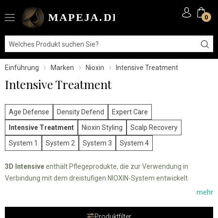
0
Einführung
Marken
Nioxin
Intensive Treatment
Intensive Treatment
Age Defense
Density Defend
Expert Care
Intensive Treatment
Nioxin Styling
Scalp Recovery
System 1
System 2
System 3
System 4
3D Intensive
enthält Pflegeprodukte, die zur Verwendung in
Verbindung mit dem dreistufigen NIOXIN-System entwickelt
wurden. Dient zur Befriedigung individueller Bedürfnisse im
mehr
Zusammenhang mit dünner werdendem Haar. Die Präparate
beleben und regenerieren intensiv ausgedünnte Stellen.
Produktfilter