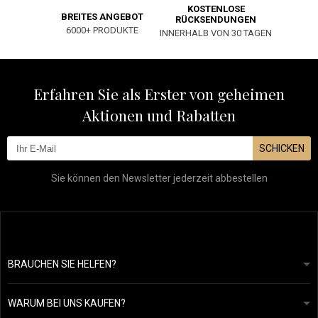
KOSTENLOSE
BREITES ANGEBOT
RÜCKSENDUNGEN
6000+ PRODUKTE
INNERHALB VON 30 TAGEN
Erfahren Sie als Erster von geheimen
Aktionen und Rabatten
SCHICKEN
Sie können den Newsletter jederzeit abbestellen
BRAUCHEN SIE HELFEN?
info@mapeja.de
Allgemeine geschäftsbedingungen
Wir werden innerhalb von 24 Stunden antworten.
WARUM BEI UNS KAUFEN?
Datenschutzerklärung
Unsere Geschichte