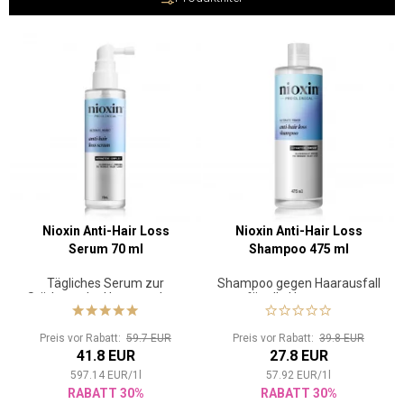
Nioxin Anti-Hair Loss
Nioxin Anti-Hair Loss
Serum 70 ml
Shampoo 475 ml
Tägliches Serum zur
Shampoo gegen Haarausfall
Stärkung der Haare und zur
für alle Haartypen.
Reduzierung des
Haarausfalls.
Preis vor Rabatt:
59.7 EUR
Preis vor Rabatt:
39.8 EUR
41.8 EUR
27.8 EUR
597.14
EUR
/
1
l
57.92
EUR
/
1
l
RABATT 30%
RABATT 30%