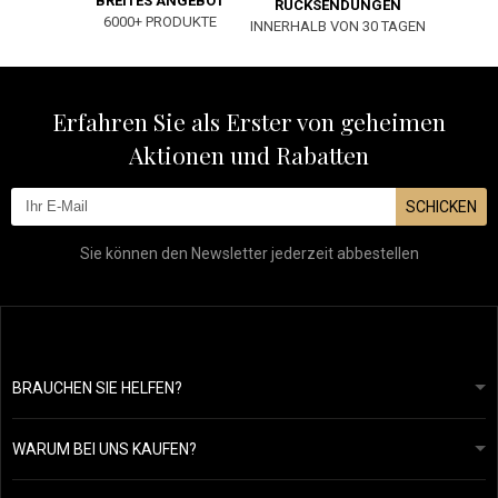
BREITES ANGEBOT
RÜCKSENDUNGEN
6000+ PRODUKTE
INNERHALB VON 30 TAGEN
Erfahren Sie als Erster von geheimen
Aktionen und Rabatten
SCHICKEN
Sie können den Newsletter jederzeit abbestellen
BRAUCHEN SIE HELFEN?
info@mapeja.de
Allgemeine geschäftsbedingungen
Wir werden innerhalb von 24 Stunden antworten.
WARUM BEI UNS KAUFEN?
Datenschutzerklärung
Unsere Geschichte
Übersicht über Zahlungen und Versand
Blog