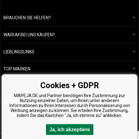
BRAUCHEN SIE HELFEN?
info@mapeja.de
Allgemeine geschäftsbedingungen
Wir werden innerhalb von 24 Stunden antworten.
WARUM BEI UNS KAUFEN?
Datenschutzerklärung
Unsere Geschichte
Übersicht über Zahlungen und Versand
Blog
Ecru New York
LIEBLINGSLINKS
Rückgabe von Waren
Friseurberatung
Kérastase
Kontakte
TOP MARKEN
O&M
Kostenlose Produktproben
Paul Mitchell
Cookies + GDPR
Wella Professionals
MAPEJA.DE und Partner benötigen Ihre Zustimmung zur
Zenz Organic
Nutzung einzelner Daten, um Ihnen unter anderem
Informationen zu Ihren Interessen durch Personalisierung von
Werbung anzeigen zu können. Sie erteilen Ihre Zustimmung,
indem Sie das Kästchen "Ja, ich stimme zu" anklicken.
Ja, ich akzeptiere
Copyright © 2026 Mapeja.de, Alle Rechte vorbehalten