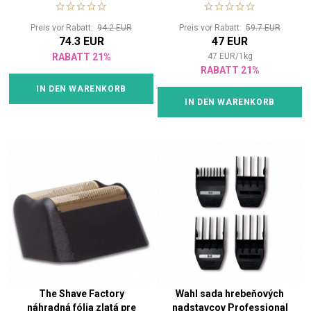
Preis vor Rabatt:
94.2 EUR
Preis vor Rabatt:
59.7 EUR
74.3 EUR
47 EUR
RABATT 21%
47
EUR
/
1
kg
RABATT 21%
IN DEN WARENKORB
IN DEN WARENKORB
The Shave Factory
Wahl sada hrebeňových
náhradná fólia zlatá pre
nadstavcov Professional