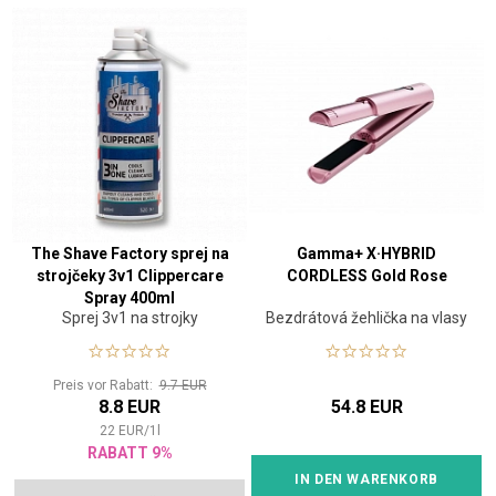
The Shave Factory sprej na
Gamma+ X·HYBRID
strojčeky 3v1 Clippercare
CORDLESS Gold Rose
Spray 400ml
Sprej 3v1 na strojky
Bezdrátová žehlička na vlasy
Preis vor Rabatt:
9.7 EUR
8.8 EUR
54.8 EUR
22
EUR
/
1
l
RABATT 9%
IN DEN WARENKORB