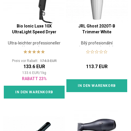
Bio Ionic Luxe 10X
JRL Ghost 2020T-B
UltraLight Speed Dryer
Trimmer White
Ultra-leichter professioneller
Bílý profesionální
Haartrockner
konturovací strojek
Preis vor Rabatt:
174.3 EUR
133.6 EUR
113.7 EUR
133.6
EUR
/
1
kg
RABATT 23%
IN DEN WARENKORB
IN DEN WARENKORB