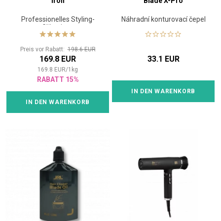
Iron
Blade X-Pro
Professionelles Styling-
Náhradní konturovací čepel
Glätteisen
Preis vor Rabatt:
198.6 EUR
169.8 EUR
33.1 EUR
169.8
EUR
/
1
kg
RABATT 15%
IN DEN WARENKORB
IN DEN WARENKORB