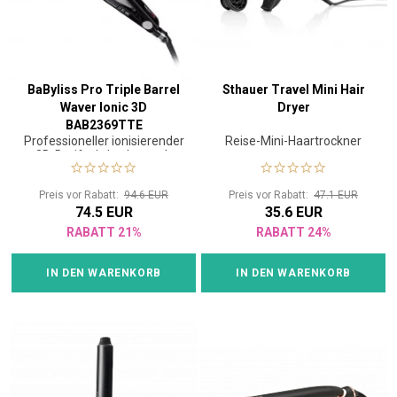
BaByliss Pro Triple Barrel
Sthauer Travel Mini Hair
Waver Ionic 3D
Dryer
BAB2369TTE
Professioneller ionisierender
Reise-Mini-Haartrockner
3D-Dreifach-Lockenstab
Preis vor Rabatt:
94.6 EUR
Preis vor Rabatt:
47.1 EUR
74.5 EUR
35.6 EUR
RABATT 21%
RABATT 24%
IN DEN WARENKORB
IN DEN WARENKORB