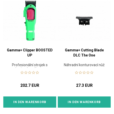
Gamma+ Clipper BOOSTED
Gamma+ Cutting Blade
UP
DLC The One
Profesionální strojek s
Náhradní konturovací nůž
vylepšeným výkonem,
rotačním motorem
202.7 EUR
27.3 EUR
IN DEN WARENKORB
IN DEN WARENKORB