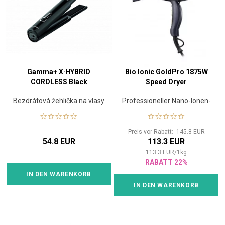
Gamma+ X·HYBRID
Bio Ionic GoldPro 1875W
CORDLESS Black
Speed Dryer
Bezdrátová žehlička na vlasy
Professioneller Nano-Ionen-
Haartrockner mit 24K Gold
Preis vor Rabatt:
145.8 EUR
54.8 EUR
113.3 EUR
113.3
EUR
/
1
kg
RABATT 22%
IN DEN WARENKORB
IN DEN WARENKORB