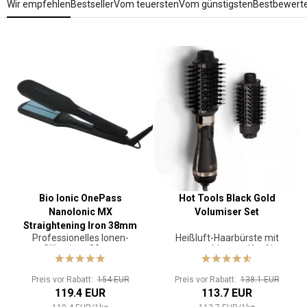
Wir empfehlen
Bestseller
Vom teuersten
Vom günstigsten
Bestbewert
Bio Ionic OnePass
Hot Tools Black Gold
NanoIonic MX
Volumiser Set
Straightening Iron 38mm
Professionelles Ionen-
Heißluft-Haarbürste mit
Glätteisen 38mm
austauschbarem Kopf im
Set
Preis vor Rabatt:
154 EUR
Preis vor Rabatt:
138.1 EUR
119.4 EUR
113.7 EUR