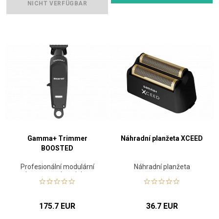
NICHT VERFÜGBAR
Gamma+ Trimmer
Náhradní planžeta XCEED
BOOSTED
Profesionální modulární
Náhradní planžeta
konturovací strojek s
výkonným rotačním
motorem
175.7 EUR
36.7 EUR