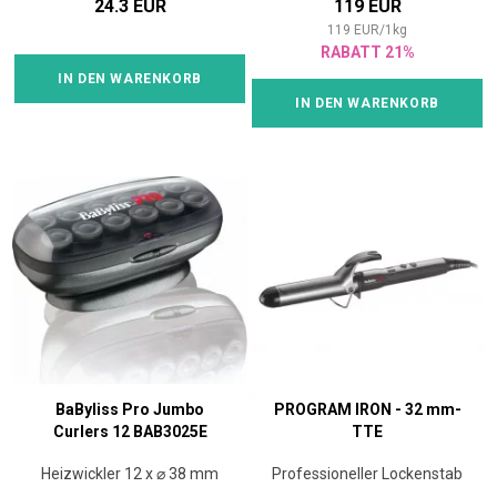
24.3 EUR
119 EUR
119
EUR
/
1
kg
RABATT 21%
IN DEN WARENKORB
IN DEN WARENKORB
BaByliss Pro Jumbo
PROGRAM IRON - 32 mm-
Curlers 12 BAB3025E
TTE
Heizwickler 12 x ⌀ 38 mm
Professioneller Lockenstab