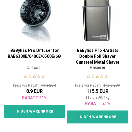
BaByliss Pro Diffuser for
BaByliss Pro 4Artists
BAB6300E/6400E/6500E/6600E/6700
Double Foil Shaver
Gunsteel Metal Shaver
Diffusor
Rasierer
Preis vor Rabatt:
11.3 EUR
Preis vor Rabatt:
146.6 EUR
8.9 EUR
115.5 EUR
RABATT 21%
115.5
EUR
/
1
kg
RABATT 21%
IN DEN WARENKORB
IN DEN WARENKORB