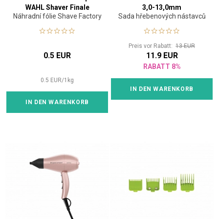
WAHL Shaver Finale
3,0-13,0mm
Náhradní fólie Shave Factory
Sada hřebenových nástavců
(KÓPIA)
Preis vor Rabatt:
13 EUR
0.5 EUR
11.9 EUR
RABATT 8%
0.5
EUR
/
1
kg
IN DEN WARENKORB
IN DEN WARENKORB