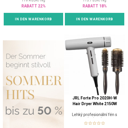
119.4
EUR
/
1
kg
113.7
EUR
/
1
kg
RABATT 22%
RABATT 18%
IN DEN WARENKORB
IN DEN WARENKORB
JRL Forte Pro 2020H-W
Hair Dryer White 2150W
Lehký profesionální fén s
ionizací