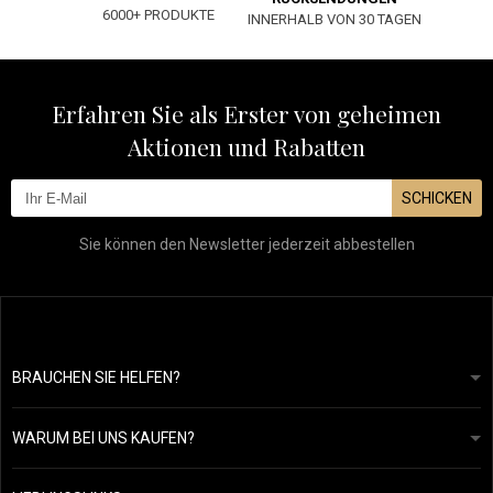
6000+ PRODUKTE
INNERHALB VON 30 TAGEN
Erfahren Sie als Erster von geheimen
Aktionen und Rabatten
SCHICKEN
Sie können den Newsletter jederzeit abbestellen
BRAUCHEN SIE HELFEN?
info@mapeja.de
Allgemeine geschäftsbedingungen
Wir werden innerhalb von 24 Stunden antworten.
WARUM BEI UNS KAUFEN?
Datenschutzerklärung
Unsere Geschichte
Übersicht über Zahlungen und Versand
Blog