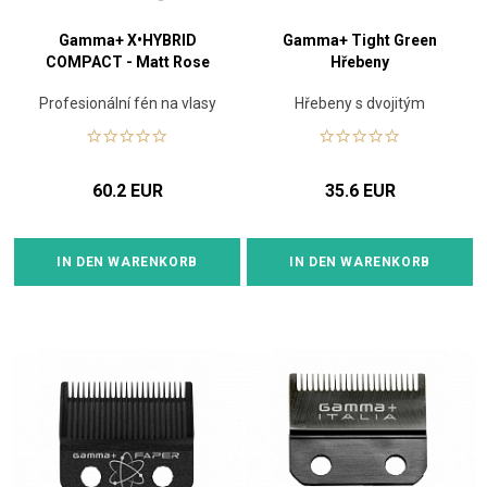
Gamma+ X•HYBRID
Gamma+ Tight Green
COMPACT - Matt Rose
Hřebeny
Profesionální fén na vlasy
Hřebeny s dvojitým
magnetem
60.2 EUR
35.6 EUR
IN DEN WARENKORB
IN DEN WARENKORB