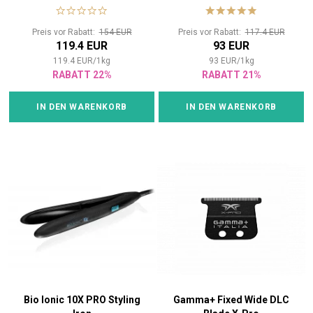
Glätteisen 25mm
austauschbarem Kopf
Preis vor Rabatt:
154 EUR
Preis vor Rabatt:
117.4 EUR
119.4 EUR
93 EUR
119.4
EUR
/
1
kg
93
EUR
/
1
kg
RABATT 22%
RABATT 21%
IN DEN WARENKORB
IN DEN WARENKORB
Bio Ionic 10X PRO Styling
Gamma+ Fixed Wide DLC