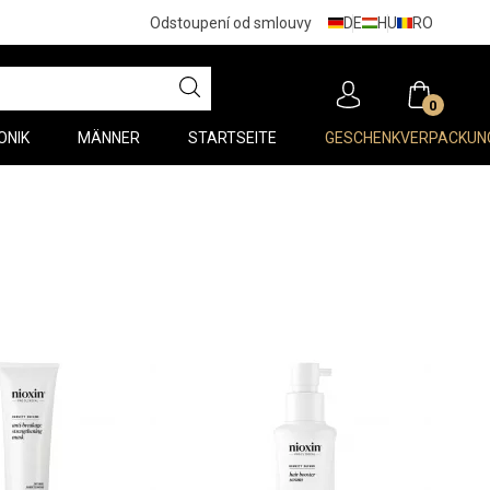
DE
HU
RO
Odstoupení od smlouvy
0
ONIK
MÄNNER
STARTSEITE
GESCHENKVERPACKUN