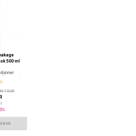
reakage
sk 500 ml
 dünner
digtes und
Haar.
49.7 EUR
R
1
l
0%
ÜGBAR