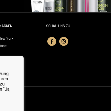
MARKEN
SCHAU UNS ZU
New York
tase
itchell
 Professionals
zung
Organic
hren
 zu
 "Ja,