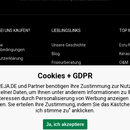
EI UNS KAUFEN?
LIEBLINGSLINKS
TOP 
ne
Unsere Geschichte
Ecru 
sbedingungen
Blog
Kéras
utzerklärung
Friseurberatung
O&M
 über Zahlungen und
Kontakte
Paul M
Cookies + GDPR
Kostenlose Produktproben
Wella
 von Waren
EJA.DE und Partner benötigen Ihre Zustimmung zur Nut
Zenz 
zelner Daten, um Ihnen unter anderem Informationen zu I
teressen durch Personalisierung von Werbung anzeigen
en. Sie erteilen Ihre Zustimmung, indem Sie das Kästchen
ich stimme zu" anklicken.
Ja, ich akzeptiere