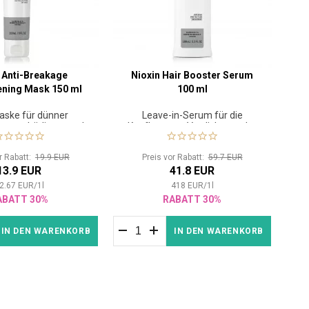
 Anti-Breakage
Nioxin Hair Booster Serum
ening Mask 150 ml
100 ml
ske für dünner
Leave-in-Serum für die
, geschädigtes und
Kopfhaut zur Verdichtung der
oriertes Haar.
Haarsträhnen.
or Rabatt:
19.9 EUR
Preis vor Rabatt:
59.7 EUR
13.9 EUR
41.8 EUR
2.67
EUR
/
1
l
418
EUR
/
1
l
ABATT 30%
RABATT 30%
IN DEN WARENKORB
IN DEN WARENKORB