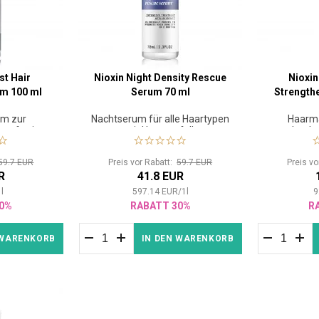
st Hair
Nioxin Night Density Rescue
Nioxin
um 100 ml
Serum 70 ml
Strength
um zur
Nachtserum für alle Haartypen
Haarma
 sofortiger
mit Haarausfall.
werdendes
.
col
59.7 EUR
Preis vor Rabatt:
59.7 EUR
Preis v
R
41.8 EUR
1
l
597.14
EUR
/
1
l
9
0%
RABATT 30%
R
 WARENKORB
IN DEN WARENKORB