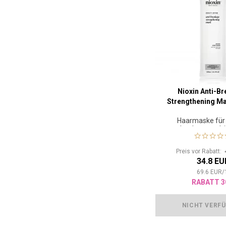
Nioxin Anti-B
Strengthening Ma
Haarmaske für
werdendes, geschä
coloriertes 
Preis vor Rabatt:
34.8 EU
69.6
EUR
/
RABATT 3
NICHT VERF