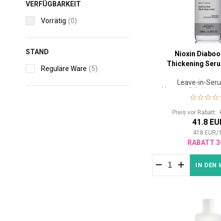
VERFÜGBARKEIT
Vorrätig
(0)
STAND
Nioxin Diaboo
Thickening Ser
Reguläre Ware
(5)
Leave-in-Ser
Haarverdickung mit
Wirkung
Preis vor Rabatt:
41.8 EU
418
EUR
/
RABATT 3
IN DEN