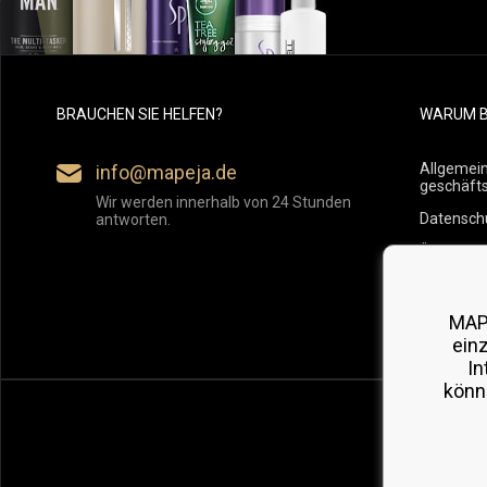
BRAUCHEN SIE HELFEN?
WARUM B
Allgemei
info@mapeja.de
geschäft
Wir werden innerhalb von 24 Stunden
Datensch
antworten.
Übersicht
Versand
Rückgabe
MAP
ein
In
könn