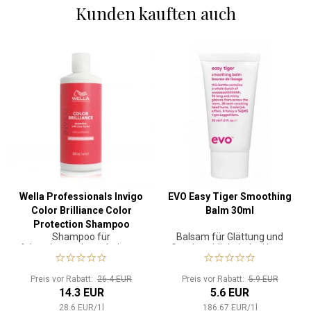
Kunden kauften auch
Wella Professionals Invigo
EVO Easy Tiger Smoothing
Color Brilliance Color
Balm 30ml
Protection Shampoo
Shampoo für
Balsam für Glättung und
Normal 500 ml NEW
feines/normales coloriertes
Geschmeidigkeit der Haare
Haar
Preis vor Rabatt:
26.4 EUR
Preis vor Rabatt:
5.9 EUR
14.3 EUR
5.6 EUR
28.6
EUR
/
1
l
186.67
EUR
/
1
l