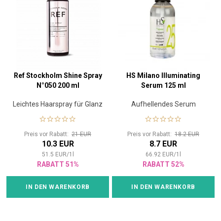
Ref Stockholm Shine Spray
HS Milano Illuminating
N°050 200 ml
Serum 125 ml
Leichtes Haarspray für Glanz
Aufhellendes Serum
Preis vor Rabatt:
21 EUR
Preis vor Rabatt:
18.2 EUR
10.3 EUR
8.7 EUR
51.5
EUR
/
1
l
66.92
EUR
/
1
l
RABATT 51%
RABATT 52%
IN DEN WARENKORB
IN DEN WARENKORB