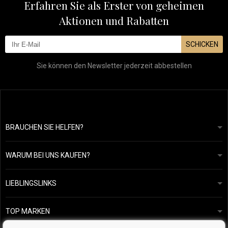
Erfahren Sie als Erster von geheimen
Aktionen und Rabatten
SCHICKEN
Sie können den Newsletter jederzeit abbestellen
BRAUCHEN SIE HELFEN?
info@mapeja.de
Allgemeine geschäftsbedingungen
Wir werden innerhalb von 24 Stunden antworten.
WARUM BEI UNS KAUFEN?
Datenschutzerklärung
Unsere Geschichte
Übersicht über Zahlungen und Versand
Blog
Ecru New York
LIEBLINGSLINKS
Rückgabe von Waren
Friseurberatung
Kérastase
Kontakte
TOP MARKEN
O&M
Kostenlose Produktproben
Paul Mitchell