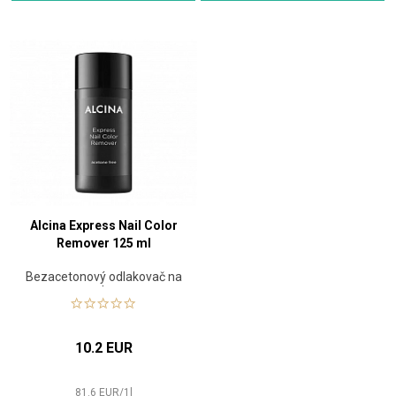
Alcina Express Nail Color
Remover 125 ml
Bezacetonový odlakovač na
nehty
10.2 EUR
81.6
EUR
/
1
l