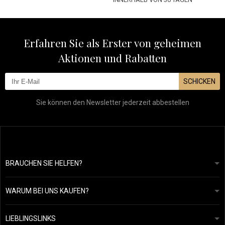
Erfahren Sie als Erster von geheimen
Aktionen und Rabatten
SCHICKEN
Sie können den Newsletter jederzeit abbestellen
BRAUCHEN SIE HELFEN?
info@mapeja.de
Allgemeine geschäftsbedingungen
Wir werden innerhalb von 24 Stunden antworten.
WARUM BEI UNS KAUFEN?
Datenschutzerklärung
Unsere Geschichte
Übersicht über Zahlungen und Versand
Blog
Ecru New York
LIEBLINGSLINKS
Rückgabe von Waren