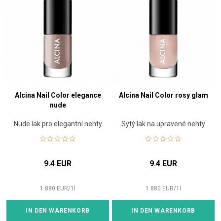
Alcina Nail Color elegance
Alcina Nail Color rosy glam
nude
Nude lak pro elegantní nehty
Sytý lak na upravené nehty
9.4 EUR
9.4 EUR
1 880
EUR
/
1
l
1 880
EUR
/
1
l
IN DEN WARENKORB
IN DEN WARENKORB