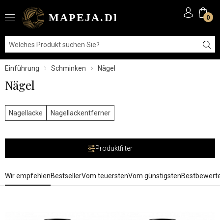
0
Einführung
Schminken
Nägel
Nägel
Nagellacke
Nagellackentferner
Produktfilter
Wir empfehlen
Bestseller
Vom teuersten
Vom günstigsten
Bestbewert