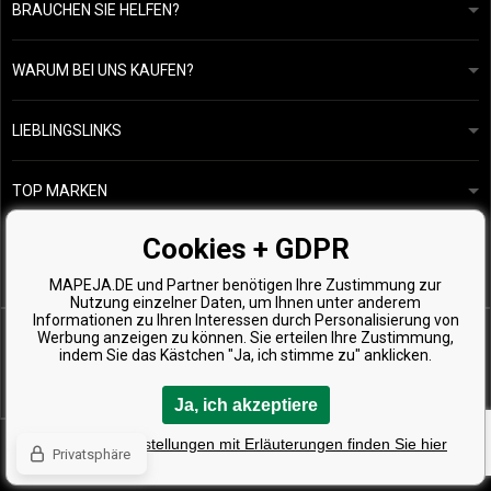
BRAUCHEN SIE HELFEN?
info@mapeja.de
Allgemeine geschäftsbedingungen
Wir werden innerhalb von 24 Stunden antworten.
WARUM BEI UNS KAUFEN?
Datenschutzerklärung
Unsere Geschichte
Übersicht über Zahlungen und Versand
Blog
Ecru New York
LIEBLINGSLINKS
Rückgabe von Waren
Friseurberatung
Kérastase
Kontakte
TOP MARKEN
O&M
Kostenlose Produktproben
Paul Mitchell
Cookies + GDPR
Wella Professionals
MAPEJA.DE und Partner benötigen Ihre Zustimmung zur
Zenz Organic
Nutzung einzelner Daten, um Ihnen unter anderem
Informationen zu Ihren Interessen durch Personalisierung von
Werbung anzeigen zu können. Sie erteilen Ihre Zustimmung,
indem Sie das Kästchen "Ja, ich stimme zu" anklicken.
Ja, ich akzeptiere
Copyright © 2026 Mapeja.de, Alle Rechte vorbehalten
Detaillierte Einstellungen mit Erläuterungen finden Sie hier
Privatsphäre
Eshops & webseiten
BINARGON.cz