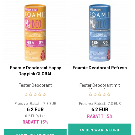
Foamie Deodorant Happy
Foamie Deodorant Refresh
Day pink GLOBAL
Fester Deodorant
Fester Deodorant mit
Magnesium
Preis vor Rabatt:
7.3 EUR
Preis vor Rabatt:
7.3 EUR
6.2 EUR
6.2 EUR
6.2
EUR
/
1
kg
RABATT 15%
RABATT 15%
IN DEN WARENKORB