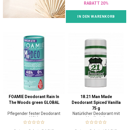
RABATT 20%
IN DEN WARENKORB
FOAMIE Deodorant Rain In
18.21 Man Made
The Woods green GLOBAL
Deodorant Spiced Vanilla
75 g
Pflegender fester Deodorant
Natürlicher Deodorant mit
(48h).
Vanilleduft