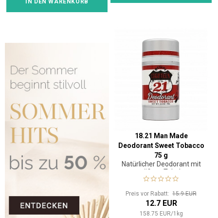
IN DEN WARENKORB
18.21 Man Made
Deodorant Sweet Tobacco
75 g
Natürlicher Deodorant mit
süßem Tabak
Preis vor Rabatt:
15.9 EUR
12.7 EUR
158.75
EUR
/
1
kg