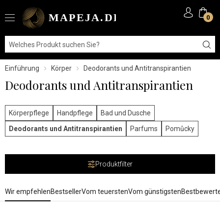
0
Einführung
Körper
Deodorants und Antitranspirantien
Deodorants und Antitranspirantien
Körperpflege
Handpflege
Bad und Dusche
Deodorants und Antitranspirantien
Parfums
Pomůcky
Produktfilter
Wir empfehlen
Bestseller
Vom teuersten
Vom günstigsten
Bestbewert