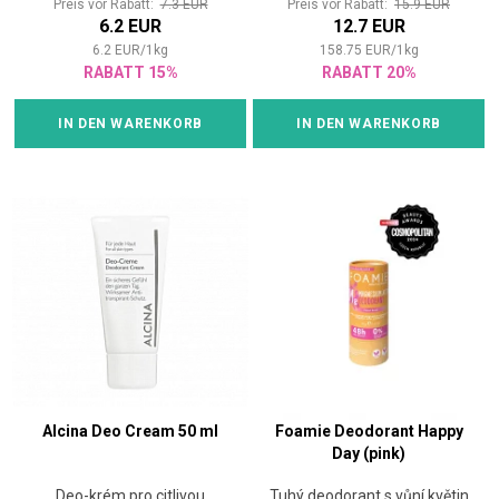
Preis vor Rabatt:
7.3 EUR
Preis vor Rabatt:
15.9 EUR
6.2 EUR
12.7 EUR
6.2
EUR
/
1
kg
158.75
EUR
/
1
kg
RABATT 15%
RABATT 20%
IN DEN WARENKORB
IN DEN WARENKORB
Alcina Deo Cream 50 ml
Foamie Deodorant Happy
Day (pink)
Deo-krém pro citlivou
Tuhý deodorant s vůní květin