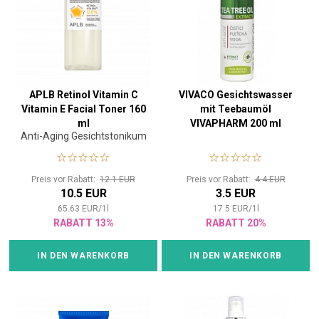
APLB Retinol Vitamin C
VIVACO Gesichtswasser
Vitamin E Facial Toner 160
mit Teebaumöl
ml
VIVAPHARM 200 ml
Anti-Aging Gesichtstonikum
Preis vor Rabatt:
12.1 EUR
Preis vor Rabatt:
4.4 EUR
10.5 EUR
3.5 EUR
65.63
EUR
/
1
l
17.5
EUR
/
1
l
RABATT 13%
RABATT 20%
IN DEN WARENKORB
IN DEN WARENKORB