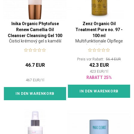
Inika Organic Phytofuse
Zenz Organic Oil
Renew Camellia Oil
Treatment Pure no. 97 -
Cleanser Cleansing Gel 100
100 ml
Čisticí krémový gel s kamélií
Multifunktionale Ölpflege
ml
mit antiallergener
Zusammensetzung
Preis vor Rabatt:
56.4 EUR
46.7 EUR
42.3 EUR
423
EUR
/
1
l
RABATT 25%
467
EUR
/
1
l
IN DEN WARENKORB
IN DEN WARENKORB