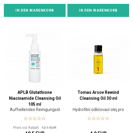
IN DEN WARENKORB
IN DEN WARENKORB
APLB Glutathione
Tomas Arsov Rewind
Niacinamide Cleansing Oil
Cleansing Oil 30 ml
105 ml
Aufhellendes Reinigungsöl
Hydrofilní odličovací olej pro
mit
čistou pleť
feuchtigkeitsspendender
Wirkung
Preis vor Rabatt:
12.1 EUR