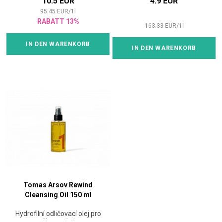
10.5 EUR
4.9 EUR
95.45
EUR
/
1
l
RABATT 13%
163.33
EUR
/
1
l
IN DEN WARENKORB
IN DEN WARENKORB
Tomas Arsov Rewind
Cleansing Oil 150 ml
Hydrofilní odličovací olej pro
čistou pleť