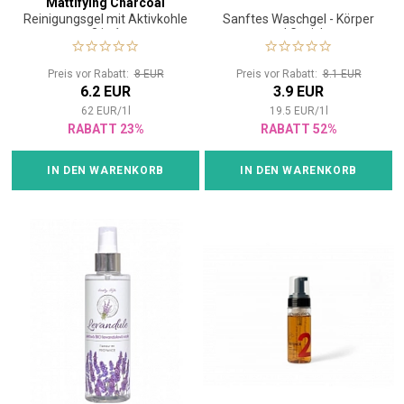
Mattifying Charcoal
Reinigungsgel mit Aktivkohle
Sanftes Waschgel - Körper
Cleanser 100 ml
3 in 1
und Gesicht
Preis vor Rabatt:
8 EUR
Preis vor Rabatt:
8.1 EUR
6.2 EUR
3.9 EUR
62
EUR
/
1
l
19.5
EUR
/
1
l
RABATT 23%
RABATT 52%
IN DEN WARENKORB
IN DEN WARENKORB