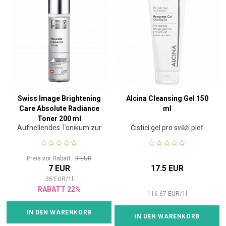
Swiss Image Brightening
Alcina Cleansing Gel 150
Care Absolute Radiance
ml
Toner 200 ml
Aufhellendes Tonikum zur
Čisticí gel pro svěží pleť
Vereinheitlichung des
Hauttons
Preis vor Rabatt:
9 EUR
7 EUR
17.5 EUR
35
EUR
/
1
l
RABATT 22%
116.67
EUR
/
1
l
IN DEN WARENKORB
IN DEN WARENKORB