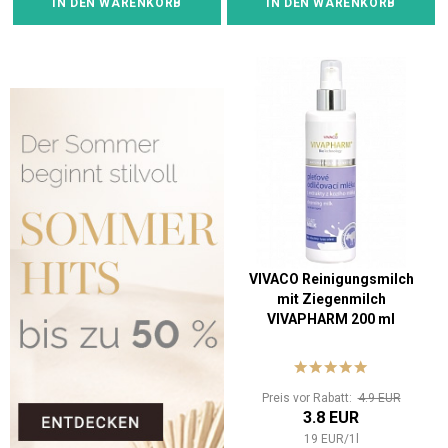
IN DEN WARENKORB
IN DEN WARENKORB
VIVACO Reinigungsmilch
mit Ziegenmilch
VIVAPHARM 200 ml
Preis vor Rabatt:
4.9 EUR
3.8 EUR
19
EUR
/
1
l