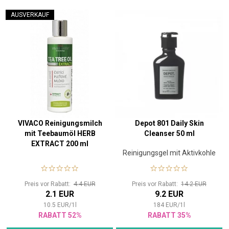
AUSVERKAUF
VIVACO Reinigungsmilch
Depot 801 Daily Skin
mit Teebaumöl HERB
Cleanser 50 ml
EXTRACT 200 ml
Reinigungsgel mit Aktivkohle
Preis vor Rabatt:
4.4 EUR
Preis vor Rabatt:
14.2 EUR
2.1 EUR
9.2 EUR
10.5
EUR
/
1
l
184
EUR
/
1
l
RABATT 52%
RABATT 35%