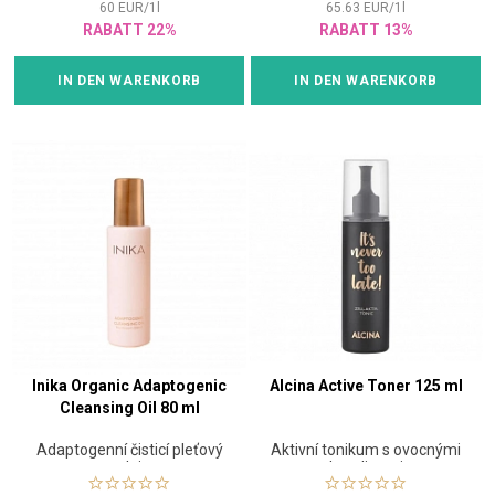
60
EUR
/
1
l
65.63
EUR
/
1
l
RABATT 22%
RABATT 13%
IN DEN WARENKORB
IN DEN WARENKORB
Inika Organic Adaptogenic
Alcina Active Toner 125 ml
Cleansing Oil 80 ml
Adaptogenní čisticí pleťový
Aktivní tonikum s ovocnými
olej
kyselinami