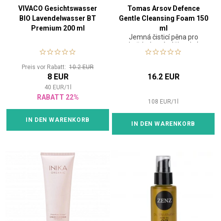
VIVACO Gesichtswasser
Tomas Arsov Defence
BIO Lavendelwasser BT
Gentle Cleansing Foam 150
Premium 200 ml
ml
Jemná čisticí pěna pro
každodenní péči o pleť
Preis vor Rabatt:
10.2 EUR
8 EUR
16.2 EUR
40
EUR
/
1
l
RABATT 22%
108
EUR
/
1
l
IN DEN WARENKORB
IN DEN WARENKORB