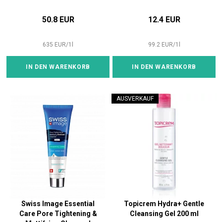
50.8 EUR
12.4 EUR
635
EUR
/
1
l
99.2
EUR
/
1
l
IN DEN WARENKORB
IN DEN WARENKORB
AUSVERKAUF
Swiss Image Essential
Topicrem Hydra+ Gentle
Care Pore Tightening &
Cleansing Gel 200 ml