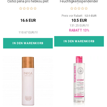
Čisticí pěna pro hebkou pleť
Feuchtigkeitsspendender
und aufhellender
Reinigungsbalsam
Preis vor Rabatt:
12.1 EUR
16.6 EUR
10.5 EUR
131.25
EUR
/
1
l
RABATT 13%
110.67
EUR
/
1
l
IN DEN WARENKORB
IN DEN WARENKORB