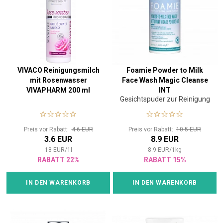
VIVACO Reinigungsmilch
Foamie Powder to Milk
mit Rosenwasser
Face Wash Magic Cleanse
VIVAPHARM 200 ml
INT
Gesichtspuder zur Reinigung
Preis vor Rabatt:
4.6 EUR
Preis vor Rabatt:
10.5 EUR
3.6 EUR
8.9 EUR
18
EUR
/
1
l
8.9
EUR
/
1
kg
RABATT 22%
RABATT 15%
IN DEN WARENKORB
IN DEN WARENKORB