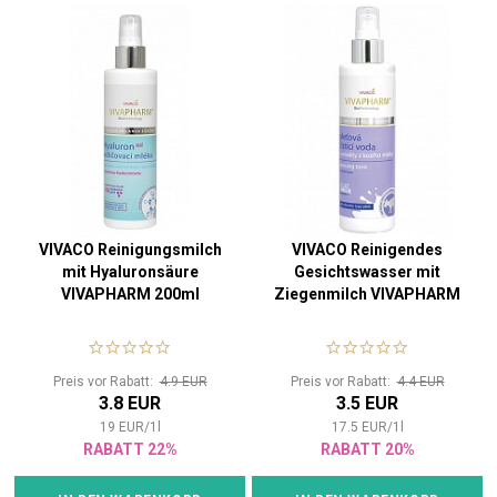
VIVACO Reinigungsmilch
VIVACO Reinigendes
mit Hyaluronsäure
Gesichtswasser mit
VIVAPHARM 200ml
Ziegenmilch VIVAPHARM
200 ml
Preis vor Rabatt:
4.9 EUR
Preis vor Rabatt:
4.4 EUR
3.8 EUR
3.5 EUR
19
EUR
/
1
l
17.5
EUR
/
1
l
RABATT 22%
RABATT 20%