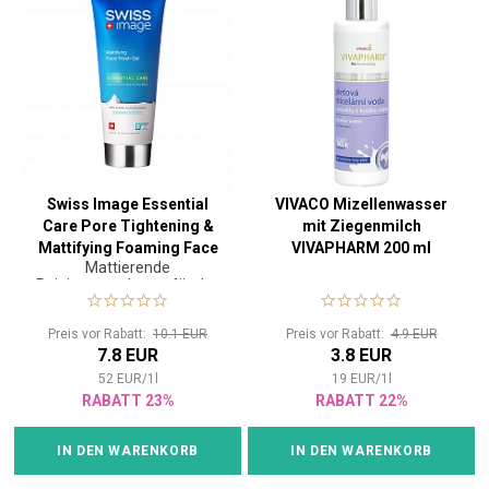
Swiss Image Essential
VIVACO Mizellenwasser
Care Pore Tightening &
mit Ziegenmilch
Mattifying Foaming Face
VIVAPHARM 200 ml
Mattierende
Wash 150 ml
Reinigungsschaum für das
Gesicht
Preis vor Rabatt:
10.1 EUR
Preis vor Rabatt:
4.9 EUR
7.8 EUR
3.8 EUR
52
EUR
/
1
l
19
EUR
/
1
l
RABATT 23%
RABATT 22%
IN DEN WARENKORB
IN DEN WARENKORB