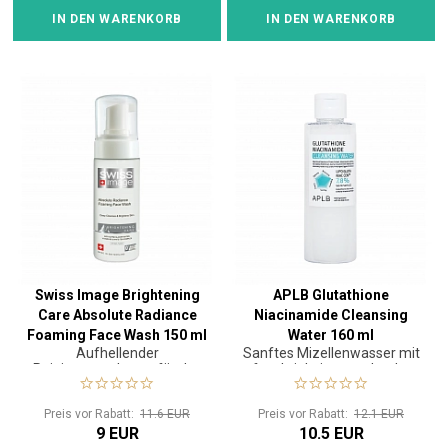
IN DEN WARENKORB
IN DEN WARENKORB
Swiss Image Brightening
APLB Glutathione
Care Absolute Radiance
Niacinamide Cleansing
Foaming Face Wash 150 ml
Water 160 ml
Aufhellender
Sanftes Mizellenwasser mit
Reinigungsschaum für das
feuchtigkeitsspendender
Gesicht
und beruhigender Wirkung
Preis vor Rabatt:
11.6 EUR
Preis vor Rabatt:
12.1 EUR
9 EUR
10.5 EUR