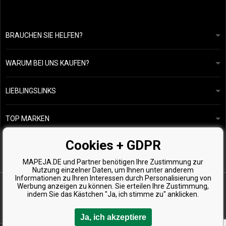
BRAUCHEN SIE HELFEN?
info@mapeja.de
Allgemeine geschäftsbedingungen
Wir werden innerhalb von 24 Stunden antworten.
WARUM BEI UNS KAUFEN?
Datenschutzerklärung
Unsere Geschichte
Übersicht über Zahlungen und Versand
Blog
Ecru New York
LIEBLINGSLINKS
Rückgabe von Waren
Friseurberatung
Kérastase
Kontakte
TOP MARKEN
O&M
Kostenlose Produktproben
Paul Mitchell
Cookies + GDPR
Wella Professionals
MAPEJA.DE und Partner benötigen Ihre Zustimmung zur
Zenz Organic
Nutzung einzelner Daten, um Ihnen unter anderem
Informationen zu Ihren Interessen durch Personalisierung von
Werbung anzeigen zu können. Sie erteilen Ihre Zustimmung,
indem Sie das Kästchen "Ja, ich stimme zu" anklicken.
Ja, ich akzeptiere