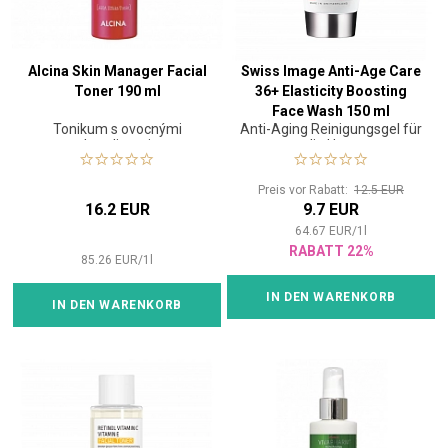
Alcina Skin Manager Facial
Swiss Image Anti-Age Care
Toner 190 ml
36+ Elasticity Boosting
Face Wash 150 ml
Tonikum s ovocnými
Anti-Aging Reinigungsgel für
kyselinami
die Haut
Preis vor Rabatt:
12.5 EUR
16.2 EUR
9.7 EUR
64.67
EUR
/
1
l
RABATT 22%
85.26
EUR
/
1
l
IN DEN WARENKORB
IN DEN WARENKORB