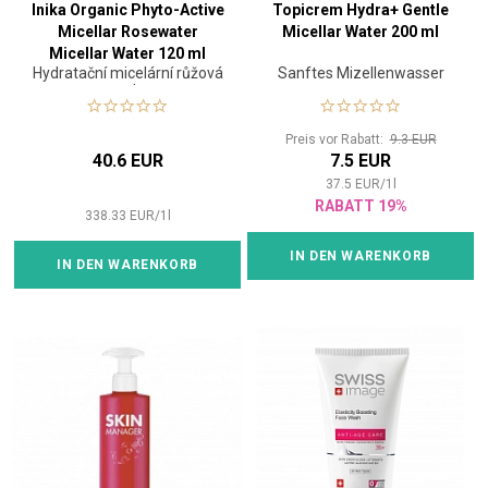
Inika Organic Phyto-Active
Topicrem Hydra+ Gentle
Micellar Rosewater
Micellar Water 200 ml
Micellar Water 120 ml
Hydratační micelární růžová
Sanftes Mizellenwasser
voda
Preis vor Rabatt:
9.3 EUR
40.6 EUR
7.5 EUR
37.5
EUR
/
1
l
RABATT 19%
338.33
EUR
/
1
l
IN DEN WARENKORB
IN DEN WARENKORB