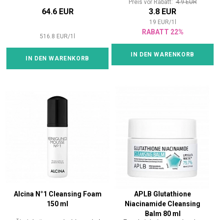
Preis vor Rabatt:
4.9 EUR
64.6 EUR
3.8 EUR
19
EUR
/
1
l
RABATT 22%
516.8
EUR
/
1
l
IN DEN WARENKORB
IN DEN WARENKORB
Alcina N°1 Cleansing Foam
APLB Glutathione
150 ml
Niacinamide Cleansing
Balm 80 ml