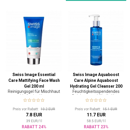
Swiss Image Essential
Swiss Image Aquaboost
Care Mattifying Face Wash
Care Alpine Aquaboost
Gel 200 ml
Hydrating Gel Cleanser 200
Reinigungsgel für Mischhaut
Feuchtigkeitsspendendes
ml
bis fettige Haut
Reinigungsgel für die Haut
Preis vor Rabatt:
10.2 EUR
Preis vor Rabatt:
15.1 EUR
7.8 EUR
11.7 EUR
39
EUR
/
1
l
58.5
EUR
/
1
l
RABATT 24%
RABATT 23%