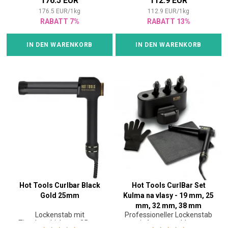
176.5 EUR
112.9 EUR
176.5
EUR
/
1
kg
112.9
EUR
/
1
kg
RABATT 7%
RABATT 13%
IN DEN WARENKORB
IN DEN WARENKORB
Hot Tools Curlbar Black
Hot Tools CurlBar Set
Gold 25mm
Kulma na vlasy - 19 mm, 25
mm, 32 mm, 38 mm
Lockenstab mit
Professioneller Lockenstab
Titanbeschichtung 25mm
mit 4 austauschbaren