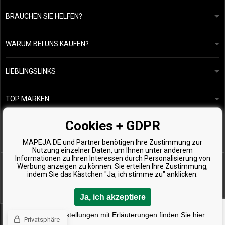
BRAUCHEN SIE HELFEN?
info@mapeja.de
Allgemeine geschäftsbedingungen
Wir werden innerhalb von 24 Stunden antworten.
WARUM BEI UNS KAUFEN?
Datenschutzerklärung
Unsere Geschichte
Übersicht über Zahlungen und Versand
Blog
Ecru New York
LIEBLINGSLINKS
Rückgabe von Waren
Friseurberatung
Kérastase
Kontakte
TOP MARKEN
O&M
Kostenlose Produktproben
Paul Mitchell
Cookies + GDPR
Wella Professionals
MAPEJA.DE und Partner benötigen Ihre Zustimmung zur
Zenz Organic
Nutzung einzelner Daten, um Ihnen unter anderem
Informationen zu Ihren Interessen durch Personalisierung von
Werbung anzeigen zu können. Sie erteilen Ihre Zustimmung,
indem Sie das Kästchen "Ja, ich stimme zu" anklicken.
Ja, ich akzeptiere
Copyright © 2026 Mapeja.de, Alle Rechte vorbehalten
Detaillierte Einstellungen mit Erläuterungen finden Sie hier
Privatsphäre