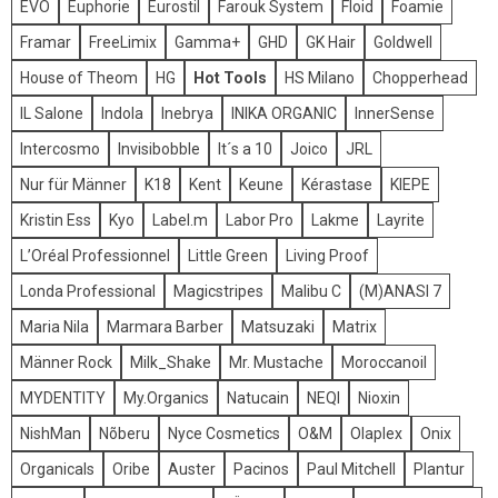
EVO
Euphorie
Eurostil
Farouk System
Floid
Foamie
Framar
FreeLimix
Gamma+
GHD
GK Hair
Goldwell
House of Theom
HG
Hot Tools
HS Milano
Chopperhead
IL Salone
Indola
Inebrya
INIKA ORGANIC
InnerSense
Intercosmo
Invisibobble
It´s a 10
Joico
JRL
Nur für Männer
K18
Kent
Keune
Kérastase
KIEPE
Kristin Ess
Kyo
Label.m
Labor Pro
Lakme
Layrite
L’Oréal Professionnel
Little Green
Living Proof
Londa Professional
Magicstripes
Malibu C
(M)ANASI 7
Maria Nila
Marmara Barber
Matsuzaki
Matrix
Männer Rock
Milk_Shake
Mr. Mustache
Moroccanoil
MYDENTITY
My.Organics
Natucain
NEQI
Nioxin
NishMan
Nõberu
Nyce Cosmetics
O&M
Olaplex
Onix
Organicals
Oribe
Auster
Pacinos
Paul Mitchell
Plantur