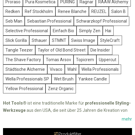
Proraso
Pura Kosmetica
PÜRING
Ragnar
RAAW Alchemy
Redken
Ref Stockholm
Renee Blanche
REUZEL
Salon B
Seb Man
Sebastian Professional
Schwarzkopf Professional
Selective Professional
Einfach Bio
Simply Zen
Hai
Slick Gorilla
Sthauer
STMNT
Swiss Image
StyleCraft
Tangle Teezer
Taylor of Old Bond Street
Die Insider
The Shave Factory
Tomas Arsov
Topicrem
Uppercut
Städtische Alchemie
Vivaco
Wahl
Wella Professionals
Wella Professionals SP
Wet Brush
Yankee Candle
Yellow Professional
Zenz Organic
Hot Tools®
ist eine traditionelle Marke für
professionelle Styling-
Werkzeuge
aus den USA, die seit über 25 Jahren die Kreation von
originellen und schönen Frisuren feiert. Lockenstäbe, Glätteisen und
mehr
Haartrockner, die zahlreiche Auszeichnungen erhalten haben,
wurden für Stylisten mit den höchsten Ansprüchen an Haarstyling
Produktfilter