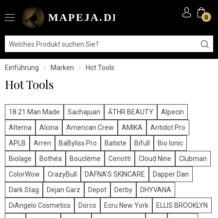
0
Einführung
Marken
Hot Tools
Hot Tools
18.21 Man Made
Sachajuan
ĀTHR BEAUTY
Alpecin
Alterna
Alcina
American Crew
AMIKA
Antidot Pro
APLB
Arren
BaByliss Pro
Batiste
Bifull
Bio Ionic
Biolage
Bothéa
Bouclème
Ceriotti
Cloud Nine
Clubman
ColorWow
CrazyBull
DAFNA'S SKINCARE
Dapper Dan
Dark Stag
Dejan Garz
Depot
Derby
DHYVANA
DiAngelo Cosmetics
Dorco
Ecru New York
ELLIS BROOKLYN