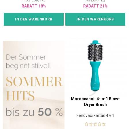
113.7
EUR
/
1
kg
93
EUR
/
1
kg
RABATT 18%
RABATT 21%
IN DEN WARENKORB
IN DEN WARENKORB
Moroccanoil 4-in-1 Blow-
Dryer Brush
Fénovací kartáč 4 v 1