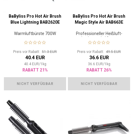
BaByliss Pro Hot Air Brush
BaByliss Pro Hot Air Brush
Blue Lightning BAB2620E
Magic Style Air BAB663E
Warmluftbürste 700W
Professioneller Heißluft-
Lockenstab 18mm
Preis vor Rabatt:
51.3 EUR
Preis vor Rabatt:
49.5 EUR
40.4 EUR
36.6 EUR
40.4
EUR
/
1
kg
36.6
EUR
/
1
kg
RABATT 21%
RABATT 26%
NICHT VERFÜGBAR
NICHT VERFÜGBAR