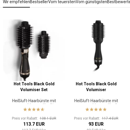
Wir empfehlen
Bestseller
Vom teuersten
Vom günstigsten
Bestbewert
Hot Tools Black Gold
Hot Tools Black Gold
Volumiser Set
Volumiser
Heißluft-Haarbürste mit
Heißluft-Haarbürste mit
austauschbarem Kopf im
austauschbarem Kopf
Set
Preis vor Rabatt:
138.1 EUR
Preis vor Rabatt:
117.4 EUR
113.7 EUR
93 EUR