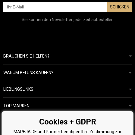
SCHICKEN
Sie können den Newsletter jederzeit abbestellen
BRAUCHEN SIE HELFEN?
info@mapeja.de
Allgemeine geschäftsbedingungen
Wir werden innerhalb von 24 Stunden antworten.
WARUM BEI UNS KAUFEN?
Datenschutzerklärung
Unsere Geschichte
Übersicht über Zahlungen und Versand
Blog
Ecru New York
LIEBLINGSLINKS
Rückgabe von Waren
Friseurberatung
Kérastase
Kontakte
TOP MARKEN
O&M
Kostenlose Produktproben
Paul Mitchell
Cookies + GDPR
Wella Professionals
MAPEJA.DE und Partner benötigen Ihre Zustimmung zur
Zenz Organic