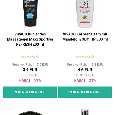
VIVACO Kühlendes
VIVACO Körperbalsam mit
Massagegel Maxx Sportiva
Mandelöl BODY TIP 300 ml
REFRESH 200 ml
Preis vor Rabatt:
7.2 EUR
Preis vor Rabatt:
5.8 EUR
3.4 EUR
4.6 EUR
17
EUR
/
1
l
15.33
EUR
/
1
l
RABATT 53%
RABATT 21%
IN DEN WARENKORB
IN DEN WARENKORB