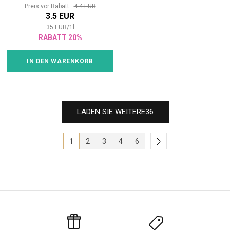
Preis vor Rabatt:
4.4 EUR
3.5 EUR
35
EUR
/
1
l
RABATT 20%
IN DEN WARENKORB
LADEN SIE WEITERE
36
1
2
3
4
6