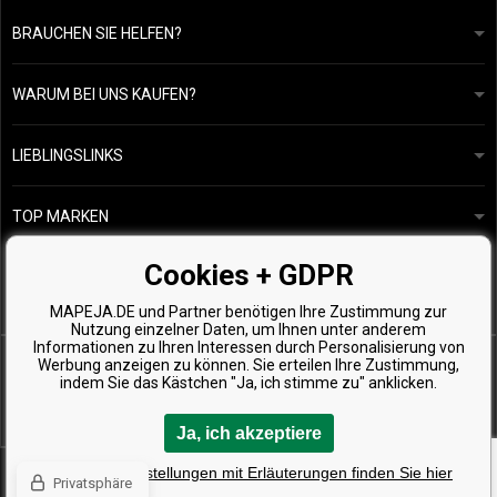
BRAUCHEN SIE HELFEN?
info@mapeja.de
Allgemeine geschäftsbedingungen
Wir werden innerhalb von 24 Stunden antworten.
WARUM BEI UNS KAUFEN?
Datenschutzerklärung
Unsere Geschichte
Übersicht über Zahlungen und Versand
Blog
Ecru New York
LIEBLINGSLINKS
Rückgabe von Waren
Friseurberatung
Kérastase
Kontakte
TOP MARKEN
O&M
Kostenlose Produktproben
Paul Mitchell
Cookies + GDPR
Wella Professionals
MAPEJA.DE und Partner benötigen Ihre Zustimmung zur
Zenz Organic
Nutzung einzelner Daten, um Ihnen unter anderem
Informationen zu Ihren Interessen durch Personalisierung von
Werbung anzeigen zu können. Sie erteilen Ihre Zustimmung,
indem Sie das Kästchen "Ja, ich stimme zu" anklicken.
Ja, ich akzeptiere
Copyright © 2026 Mapeja.de, Alle Rechte vorbehalten
Detaillierte Einstellungen mit Erläuterungen finden Sie hier
Privatsphäre