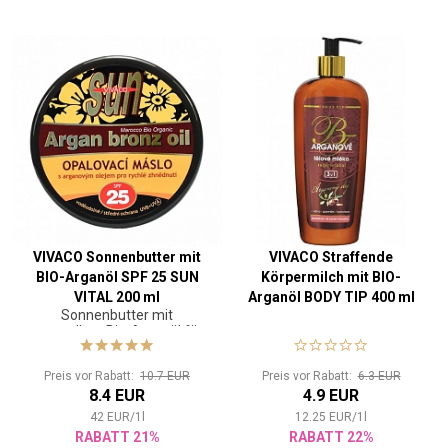
VIVACO Sonnenbutter mit
VIVACO Straffende
BIO-Arganöl SPF 25 SUN
Körpermilch mit BIO-
VITAL 200 ml
Arganöl BODY TIP 400 ml
Sonnenbutter mit
wertvollem Bio-Arganöl für
eine intensive, schnelle und
langanhaltende Bräune
Preis vor Rabatt:
10.7 EUR
Preis vor Rabatt:
6.3 EUR
8.4 EUR
4.9 EUR
42
EUR
/
1
l
12.25
EUR
/
1
l
RABATT 21%
RABATT 22%