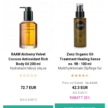
RAAW Alchemy Velvet
Zenz Organic Oil
Cocoon Antioxidant Rich
Treatment Healing Sense
Body Oil 200 ml
no. 98 - 100 ml
Hydratační tělový olej se
Multifunktionale Ölpflege für
sametovým finišem
Haare und Haut
Preis vor Rabatt:
56.4 EUR
72.7 EUR
42.3 EUR
423
EUR
/
1
l
RABATT 25%
363.5
EUR
/
1
l