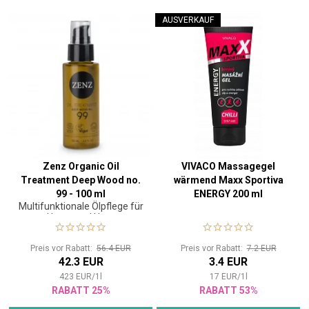
AUSVERKAUF
Zenz Organic Oil
VIVACO Massagegel
Treatment Deep Wood no.
wärmend Maxx Sportiva
99 - 100 ml
ENERGY 200 ml
Multifunktionale Ölpflege für
Haare und Haut
Preis vor Rabatt:
56.4 EUR
Preis vor Rabatt:
7.2 EUR
42.3 EUR
3.4 EUR
423
EUR
/
1
l
17
EUR
/
1
l
RABATT 25%
RABATT 53%