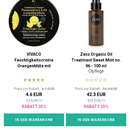
VIVACO
Zenz Organic Oil
Feuchtigkeitscreme
Treatment Sweet Mint no.
Orangenblüte mit
96 - 100 ml
Ölpflege
Mandarine BODY TIP 200
ml
Preis vor Rabatt:
6.1 EUR
Preis vor Rabatt:
56.4 EUR
4.6 EUR
42.3 EUR
23
EUR
/
1
l
423
EUR
/
1
l
RABATT 25%
RABATT 25%
IN DEN WARENKORB
IN DEN WARENKORB