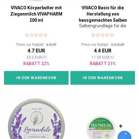
VIVACO Körperbutter mit
VIVACO Basis für die
Ziegenmilch VIVAPHARM
Herstellung von
200 ml
hausgemachten Salben
Salbengrundlage für die
HERB EXTRACT 380 ml
Herstellung von
hausgemachten Salben.
Preis vor Rabatt:
6 EUR
Preis vor Rabatt:
5.6 EUR
4.7 EUR
4.4 EUR
23.5
EUR
/
1
l
11.58
EUR
/
1
l
RABATT 22%
RABATT 21%
IN DEN WARENKORB
IN DEN WARENKORB