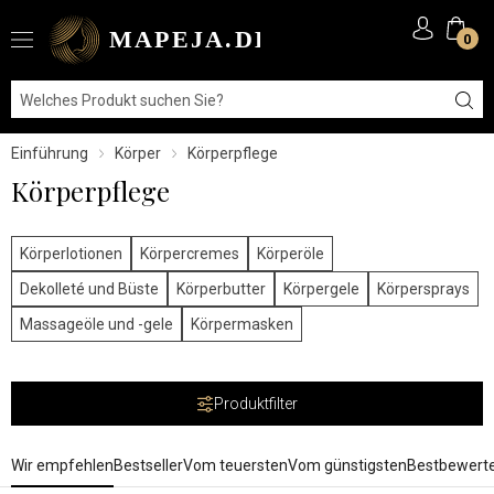
0
Einführung
Körper
Körperpflege
Körperpflege
Körperlotionen
Körpercremes
Körperöle
Dekolleté und Büste
Körperbutter
Körpergele
Körpersprays
Massageöle und -gele
Körpermasken
Produktfilter
Wir empfehlen
Bestseller
Vom teuersten
Vom günstigsten
Bestbewert