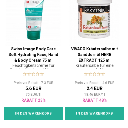
Swiss Image Body Care
VIVACO Kräutersalbe mit
Soft Hydrating Face, Hand
Sanddornöl HERB
& Body Cream 75 ml
EXTRACT 125 ml
Feuchtigkeitscreme für
Kräutersalbe für eine
Gesicht, Hände und Körper
entspannende Massage
Preis vor Rabatt:
7.3 EUR
Preis vor Rabatt:
4.6 EUR
5.6 EUR
2.4 EUR
70
EUR
/
1
l
18.46
EUR
/
1
l
RABATT 23%
RABATT 48%
IN DEN WARENKORB
IN DEN WARENKORB