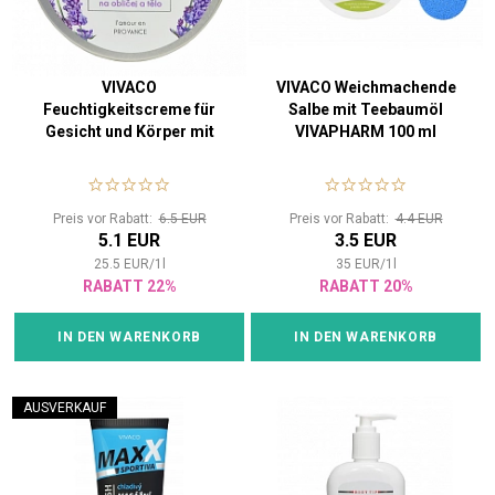
VIVACO
VIVACO Weichmachende
Feuchtigkeitscreme für
Salbe mit Teebaumöl
Gesicht und Körper mit
VIVAPHARM 100 ml
Lavendelöl BT Premium
200 ml
Preis vor Rabatt:
6.5 EUR
Preis vor Rabatt:
4.4 EUR
5.1 EUR
3.5 EUR
25.5
EUR
/
1
l
35
EUR
/
1
l
RABATT 22%
RABATT 20%
IN DEN WARENKORB
IN DEN WARENKORB
AUSVERKAUF