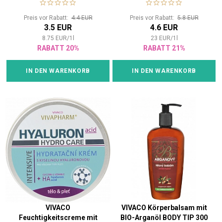
kühlendem Effekt
Preis vor Rabatt:
4.4 EUR
Preis vor Rabatt:
5.8 EUR
3.5 EUR
4.6 EUR
8.75
EUR
/
1
l
23
EUR
/
1
l
RABATT 20%
RABATT 21%
IN DEN WARENKORB
IN DEN WARENKORB
VIVACO
VIVACO Körperbalsam mit
Feuchtigkeitscreme mit
BIO-Arganöl BODY TIP 300