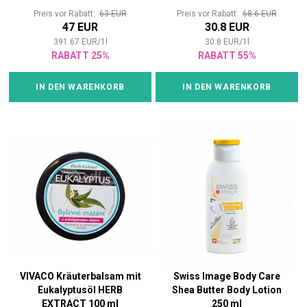
mit 24-karätigem Gold
Preis vor Rabatt:
63 EUR
Preis vor Rabatt:
68.6 EUR
47 EUR
30.8 EUR
391.67
EUR
/
1
l
30.8
EUR
/
1
l
RABATT 25%
RABATT 55%
IN DEN WARENKORB
IN DEN WARENKORB
VIVACO Kräuterbalsam mit
Swiss Image Body Care
Eukalyptusöl HERB
Shea Butter Body Lotion
EXTRACT 100 ml
250 ml