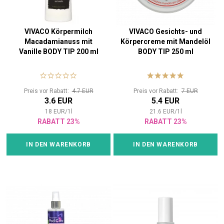
VIVACO Körpermilch
VIVACO Gesichts- und
Macadamianuss mit
Körpercreme mit Mandelöl
Vanille BODY TIP 200 ml
BODY TIP 250 ml
Preis vor Rabatt:
4.7 EUR
Preis vor Rabatt:
7 EUR
3.6 EUR
5.4 EUR
18
EUR
/
1
l
21.6
EUR
/
1
l
RABATT 23%
RABATT 23%
IN DEN WARENKORB
IN DEN WARENKORB