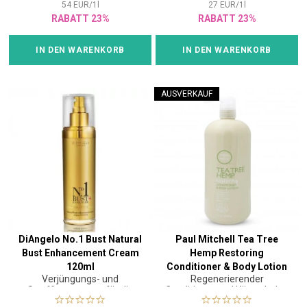
54
EUR
/
1
l
27
EUR
/
1
l
RABATT 23%
RABATT 23%
IN DEN WARENKORB
IN DEN WARENKORB
AUSVERKAUF
DiAngelo No.1 Bust Natural
Paul Mitchell Tea Tree
Bust Enhancement Cream
Hemp Restoring
120ml
Conditioner & Body Lotion
Verjüngungs- und
Regenerierender
1000ml
Straffungscreme für die
Conditioner und Körperlotion
Haut von Dekolleté und Hals
2in1