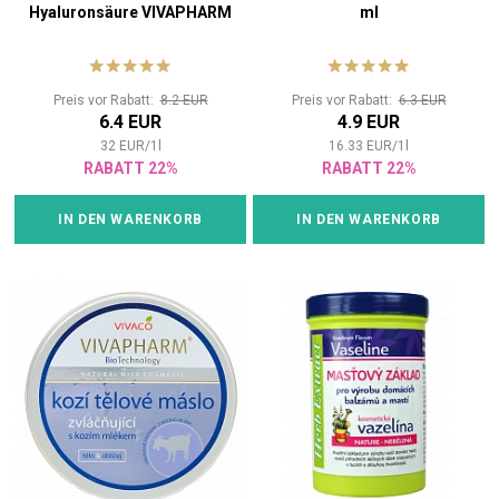
Hyaluronsäure VIVAPHARM
ml
200 ml
Preis vor Rabatt:
8.2 EUR
Preis vor Rabatt:
6.3 EUR
6.4 EUR
4.9 EUR
32
EUR
/
1
l
16.33
EUR
/
1
l
RABATT 22%
RABATT 22%
IN DEN WARENKORB
IN DEN WARENKORB