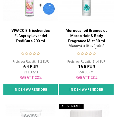
VIVACO Erfrischendes
Moroccanoil Brumes du
Fußspray Lavendel
Maroc Hair & Body
PediCure 200 ml
Fragrance Mist 30 ml
Vlasová a tělová vůně
Moroccanoil
Preis vor Rabatt:
8.2 EUR
Preis vor Rabatt:
21.4 EUR
6.4 EUR
16.5 EUR
32
EUR
/
1
l
550
EUR
/
1
l
RABATT 22%
RABATT 23%
IN DEN WARENKORB
IN DEN WARENKORB
AUSVERKAUF