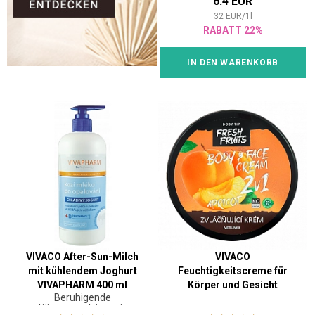
6.4 EUR
32
EUR
/
1
l
RABATT 22%
IN DEN WARENKORB
VIVACO After-Sun-Milch
VIVACO
mit kühlendem Joghurt
Feuchtigkeitscreme für
VIVAPHARM 400 ml
Körper und Gesicht
Beruhigende
Aprikose BODY TIP 200 ml
Körperemulsion mit