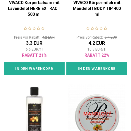
VIVACO Körperbalsam mit
VIVACO Körpermilch mit
Lavendelöl HERB EXTRACT
Mandelöl l BODY TIP 400
500 ml
ml
Preis vor Rabatt:
4.2 EUR
Preis vor Rabatt:
5.4 EUR
3.3 EUR
4.2 EUR
6.6
EUR
/
1
l
10.5
EUR
/
1
l
RABATT 21%
RABATT 22%
IN DEN WARENKORB
IN DEN WARENKORB