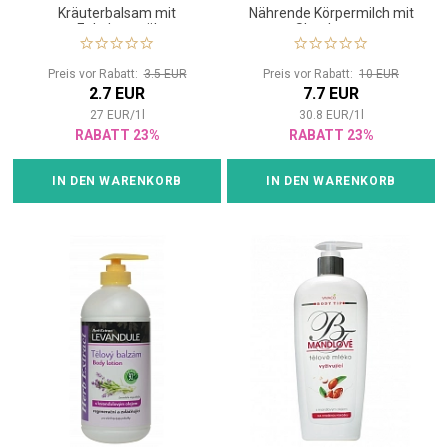
Kräuterbalsam mit
Nährende Körpermilch mit
Eukalyptusöl
Sheabutter
Preis vor Rabatt:
3.5 EUR
Preis vor Rabatt:
10 EUR
2.7 EUR
7.7 EUR
27
EUR
/
1
l
30.8
EUR
/
1
l
RABATT 23%
RABATT 23%
IN DEN WARENKORB
IN DEN WARENKORB