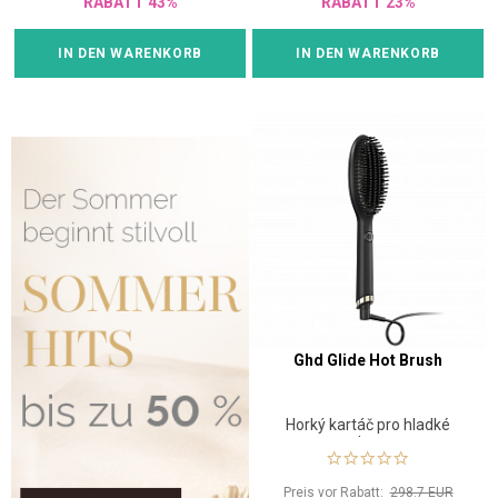
RABATT 43%
RABATT 23%
IN DEN WARENKORB
IN DEN WARENKORB
Ghd Glide Hot Brush
Horký kartáč pro hladké
vlasy
Preis vor Rabatt:
298.7 EUR