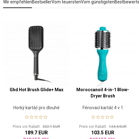
Wir empfehlen
Bestseller
Vom teuersten
Vom günstigsten
Bestbewert
Ghd Hot Brush Glide+ Max
Moroccanoil 4-in-1 Blow-
Dryer Brush
Horký kartáč pro dlouhé
Fénovací kartáč 4 v 1
husté vlasy
Preis vor Rabatt:
332.1 EUR
Preis vor Rabatt:
134.4 EUR
189.7 EUR
103.5 EUR