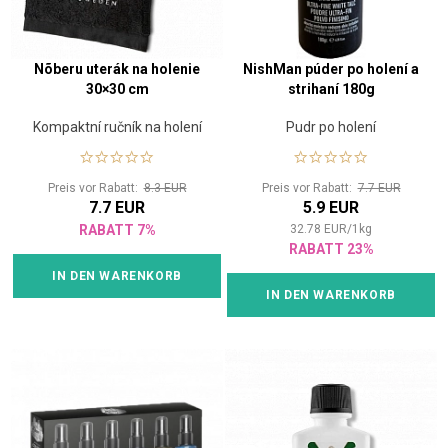
Nõberu uterák na holenie
NishMan púder po holení a
30×30 cm
strihaní 180g
Kompaktní ručník na holení
Pudr po holení
Preis vor Rabatt:
8.3 EUR
Preis vor Rabatt:
7.7 EUR
7.7 EUR
5.9 EUR
RABATT 7%
32.78
EUR
/
1
kg
RABATT 23%
IN DEN WARENKORB
IN DEN WARENKORB