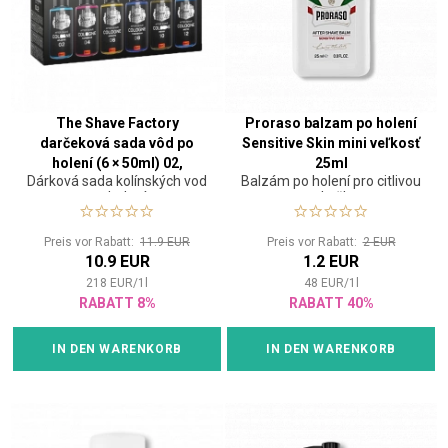
The Shave Factory
Proraso balzam po holení
darčeková sada vôd po
Sensitive Skin mini veľkosť
holení (6 × 50ml) 02,
25ml
Dárková sada kolínských vod
Balzám po holení pro citlivou
červená
po holení
pokožku
Preis vor Rabatt:
11.9 EUR
Preis vor Rabatt:
2 EUR
10.9 EUR
1.2 EUR
218
EUR
/
1
l
48
EUR
/
1
l
RABATT 8%
RABATT 40%
IN DEN WARENKORB
IN DEN WARENKORB