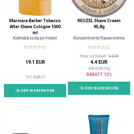
Marmara Barber Tobacco
REUZEL Shave Cream
After Shave Cologne 1000
95,8g
ml
Kolínská voda po holení
Konzentrierte Rasiercreme
Preis vor Rabatt:
5 EUR
19.1 EUR
4.4 EUR
440
EUR
/
1
kg
RABATT 12%
19.1
EUR
/
1
l
IN DEN WARENKORB
IN DEN WARENKORB