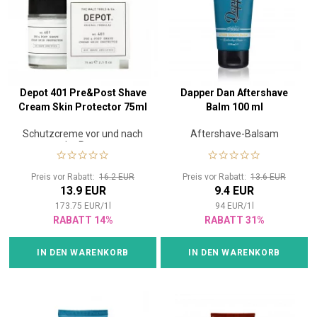
Depot 401 Pre&Post Shave
Dapper Dan Aftershave
Cream Skin Protector 75ml
Balm 100 ml
Schutzcreme vor und nach
Aftershave-Balsam
der Rasur
Preis vor Rabatt:
16.2 EUR
Preis vor Rabatt:
13.6 EUR
13.9 EUR
9.4 EUR
173.75
EUR
/
1
l
94
EUR
/
1
l
RABATT 14%
RABATT 31%
IN DEN WARENKORB
IN DEN WARENKORB