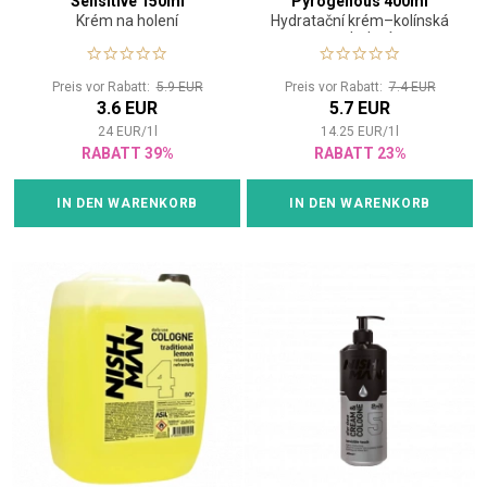
Sensitive 150ml
Pyrogenous 400ml
Krém na holení
Hydratační krém–kolínská
po holení
Preis vor Rabatt:
5.9 EUR
Preis vor Rabatt:
7.4 EUR
3.6 EUR
5.7 EUR
24
EUR
/
1
l
14.25
EUR
/
1
l
RABATT 39%
RABATT 23%
IN DEN WARENKORB
IN DEN WARENKORB