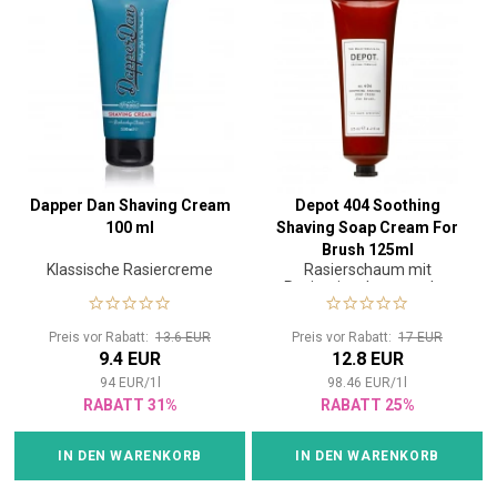
Dapper Dan Shaving Cream
Depot 404 Soothing
100 ml
Shaving Soap Cream For
Brush 125ml
Klassische Rasiercreme
Rasierschaum mit
Rasierpinsel verwenden
Preis vor Rabatt:
13.6 EUR
Preis vor Rabatt:
17 EUR
9.4 EUR
12.8 EUR
94
EUR
/
1
l
98.46
EUR
/
1
l
RABATT 31%
RABATT 25%
IN DEN WARENKORB
IN DEN WARENKORB