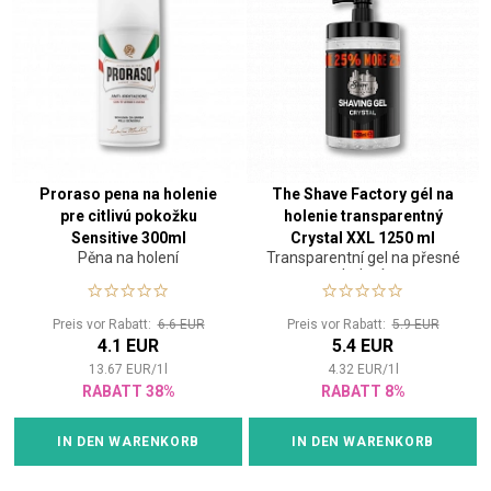
Proraso pena na holenie
The Shave Factory gél na
pre citlivú pokožku
holenie transparentný
Sensitive 300ml
Crystal XXL 1250 ml
Pěna na holení
Transparentní gel na přesné
holení
Preis vor Rabatt:
6.6 EUR
Preis vor Rabatt:
5.9 EUR
4.1 EUR
5.4 EUR
13.67
EUR
/
1
l
4.32
EUR
/
1
l
RABATT 38%
RABATT 8%
IN DEN WARENKORB
IN DEN WARENKORB