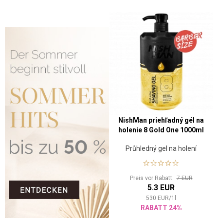
NishMan priehľadný gél na
holenie 8 Gold One 1000ml
Průhledný gel na holení
Preis vor Rabatt:
7 EUR
5.3 EUR
530
EUR
/
1
l
RABATT 24%