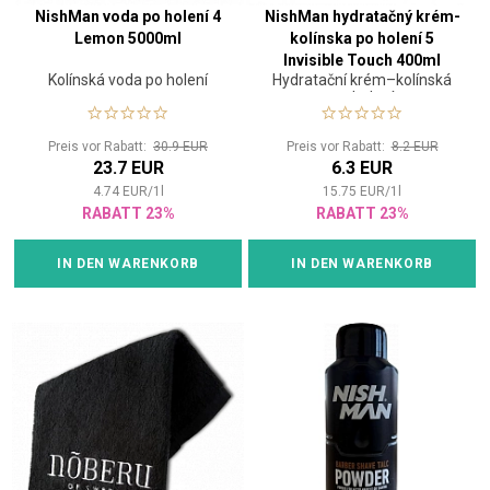
NishMan voda po holení 4
NishMan hydratačný krém-
Lemon 5000ml
kolínska po holení 5
Invisible Touch 400ml
Kolínská voda po holení
Hydratační krém–kolínská
po holení
Preis vor Rabatt:
30.9 EUR
Preis vor Rabatt:
8.2 EUR
23.7 EUR
6.3 EUR
4.74
EUR
/
1
l
15.75
EUR
/
1
l
RABATT 23%
RABATT 23%
IN DEN WARENKORB
IN DEN WARENKORB