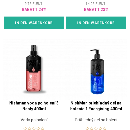
9.75
EUR
/
1
l
14.25
EUR
/
1
l
RABATT 24%
RABATT 23%
IN DEN WARENKORB
IN DEN WARENKORB
Nishman voda po holení 3
NishMan priehľadný gél na
Nesly 400ml
holenie 1 Energising 400ml
Voda po holení
Průhledný gel na holení