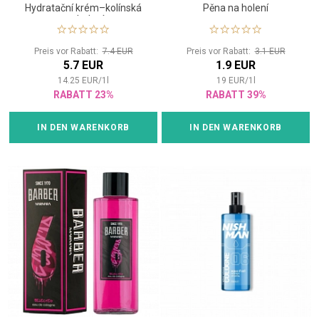
Hydratační krém–kolínská
Pěna na holení
po holení
Preis vor Rabatt:
7.4 EUR
Preis vor Rabatt:
3.1 EUR
5.7 EUR
1.9 EUR
14.25
EUR
/
1
l
19
EUR
/
1
l
RABATT 23%
RABATT 39%
IN DEN WARENKORB
IN DEN WARENKORB