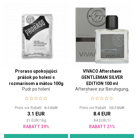
Proraso upokojujúci
VIVACO Aftershave
prášok po holení s
GENTLEMAN SILVER
rozmarínom a mätou 100g
EDITION 100 ml
Pudr po holení
Aftershave zur Beruhigung,
Desinfektion und
Tonisierung der Haut.
Geeignet für die Anwendung
Preis vor Rabatt:
5.1 EUR
Preis vor Rabatt:
10.7 EUR
vor und nach der Rasur.
3.1 EUR
8.4 EUR
31
EUR
/
1
kg
84
EUR
/
1
l
RABATT 39%
RABATT 21%