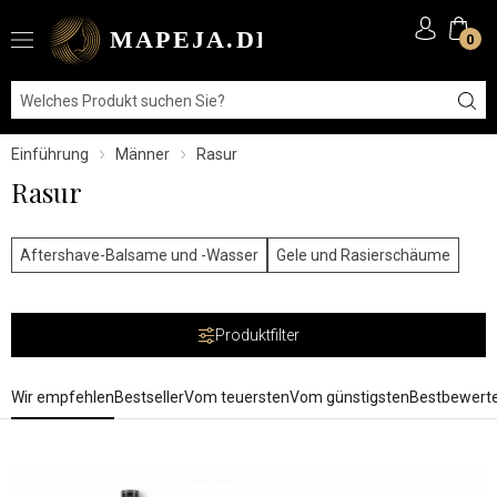
0
Einführung
Männer
Rasur
Rasur
Aftershave-Balsame und -Wasser
Gele und Rasierschäume
Produktfilter
Wir empfehlen
Bestseller
Vom teuersten
Vom günstigsten
Bestbewert