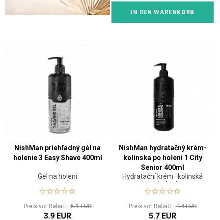
IN DEN WARENKORB
NishMan priehľadný gél na
NishMan hydratačný krém-
holenie 3 Easy Shave 400ml
kolínska po holení 1 City
Senior 400ml
Gel na holení
Hydratační krém–kolínská
po holení
Preis vor Rabatt:
5.1 EUR
Preis vor Rabatt:
7.4 EUR
3.9 EUR
5.7 EUR