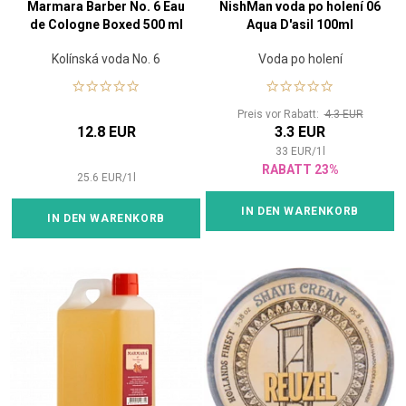
Marmara Barber No. 6 Eau
NishMan voda po holení 06
de Cologne Boxed 500 ml
Aqua D'asil 100ml
Kolínská voda No. 6
Voda po holení
Preis vor Rabatt:
4.3 EUR
12.8 EUR
3.3 EUR
33
EUR
/
1
l
RABATT 23%
25.6
EUR
/
1
l
IN DEN WARENKORB
IN DEN WARENKORB