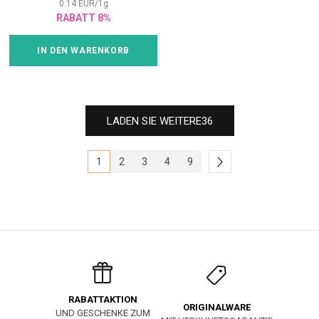
0.14
EUR
/
1
g
RABATT 8%
IN DEN WARENKORB
LADEN SIE WEITERE
36
1
2
3
4
9
RABATTAKTION
ORIGINALWARE
UND GESCHENKE ZUM