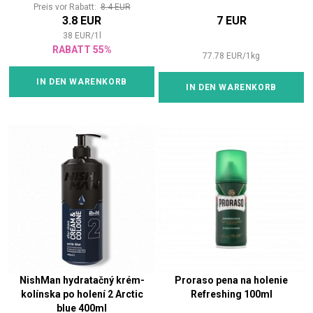
Preis vor Rabatt:
8.4 EUR
3.8 EUR
7 EUR
38
EUR
/
1
l
RABATT 55%
77.78
EUR
/
1
kg
IN DEN WARENKORB
IN DEN WARENKORB
NishMan hydratačný krém-
Proraso pena na holenie
kolínska po holení 2 Arctic
Refreshing 100ml
blue 400ml