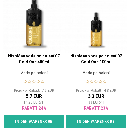
NishMan voda po holení 07
NishMan voda po holení 07
Gold One 400ml
Gold One 100ml
Voda po holení
Voda po holení
Preis vor Rabatt:
7.5 EUR
Preis vor Rabatt:
4.3 EUR
5.7 EUR
3.3 EUR
14.25
EUR
/
1
l
33
EUR
/
1
l
RABATT 24%
RABATT 23%
IN DEN WARENKORB
IN DEN WARENKORB