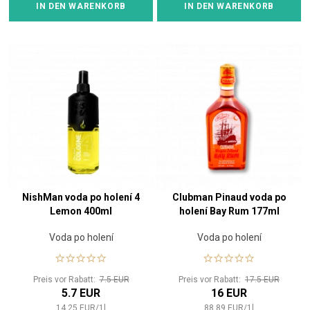
IN DEN WARENKORB
IN DEN WARENKORB
NishMan voda po holení 4
Clubman Pinaud voda po
Lemon 400ml
holení Bay Rum 177ml
Voda po holení
Voda po holení
Preis vor Rabatt:
7.5 EUR
Preis vor Rabatt:
17.5 EUR
5.7 EUR
16 EUR
14.25
EUR
/
1
l
88.89
EUR
/
1
l