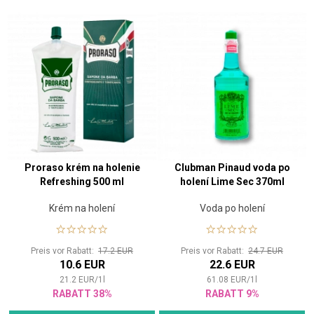
Proraso krém na holenie
Clubman Pinaud voda po
Refreshing 500 ml
holení Lime Sec 370ml
Krém na holení
Voda po holení
Preis vor Rabatt:
17.2 EUR
Preis vor Rabatt:
24.7 EUR
10.6 EUR
22.6 EUR
21.2
EUR
/
1
l
61.08
EUR
/
1
l
RABATT 38%
RABATT 9%