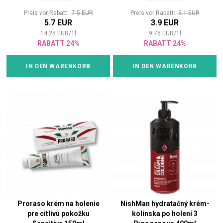
Preis vor Rabatt:
7.5 EUR
Preis vor Rabatt:
5.1 EUR
5.7 EUR
3.9 EUR
14.25
EUR
/
1
l
9.75
EUR
/
1
l
RABATT 24%
RABATT 24%
IN DEN WARENKORB
IN DEN WARENKORB
Proraso krém na holenie
NishMan hydratačný krém-
pre citlivú pokožku
kolínska po holení 3