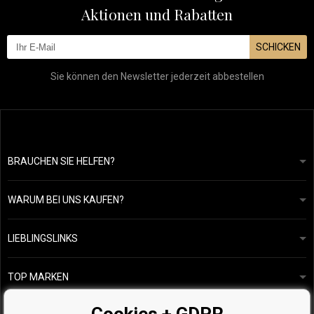
Aktionen und Rabatten
SCHICKEN
Sie können den Newsletter jederzeit abbestellen
BRAUCHEN SIE HELFEN?
info@mapeja.de
Allgemeine geschäftsbedingungen
Wir werden innerhalb von 24 Stunden antworten.
WARUM BEI UNS KAUFEN?
Datenschutzerklärung
Unsere Geschichte
Übersicht über Zahlungen und Versand
Blog
Ecru New York
LIEBLINGSLINKS
Rückgabe von Waren
Friseurberatung
Kérastase
Kontakte
TOP MARKEN
O&M
Kostenlose Produktproben
Paul Mitchell