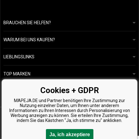
BRAUCHEN SIE HELFEN?
info@mapeja.de
Allgemeine geschäftsbedingungen
Wir werden innerhalb von 24 Stunden antworten.
WARUM BEI UNS KAUFEN?
Datenschutzerklärung
Unsere Geschichte
Übersicht über Zahlungen und Versand
Blog
Ecru New York
LIEBLINGSLINKS
Rückgabe von Waren
Friseurberatung
Kérastase
Kontakte
TOP MARKEN
O&M
Kostenlose Produktproben
Paul Mitchell
Cookies + GDPR
Wella Professionals
MAPEJA.DE und Partner benötigen Ihre Zustimmung zur
Zenz Organic
Nutzung einzelner Daten, um Ihnen unter anderem
Informationen zu Ihren Interessen durch Personalisierung von
Werbung anzeigen zu können. Sie erteilen Ihre Zustimmung,
indem Sie das Kästchen "Ja, ich stimme zu" anklicken.
Ja, ich akzeptiere