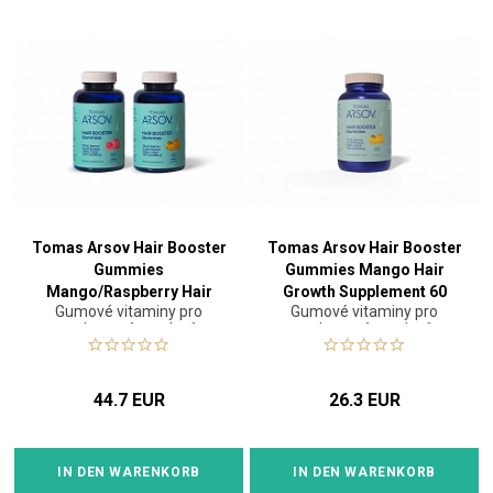
Tomas Arsov Hair Booster
Tomas Arsov Hair Booster
Gummies
Gummies Mango Hair
Mango/Raspberry Hair
Growth Supplement 60
Gumové vitaminy pro
Gumové vitaminy pro
Growth Supplement 2x60
gummies
podporu růstu vlasů
podporu růstu vlasů
44.7 EUR
26.3 EUR
IN DEN WARENKORB
IN DEN WARENKORB