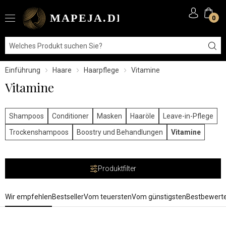
0
Einführung
Haare
Haarpflege
Vitamine
Vitamine
Shampoos
Conditioner
Masken
Haaröle
Leave-in-Pflege
Trockenshampoos
Boostry und Behandlungen
Vitamine
Produktfilter
Wir empfehlen
Bestseller
Vom teuersten
Vom günstigsten
Bestbewert