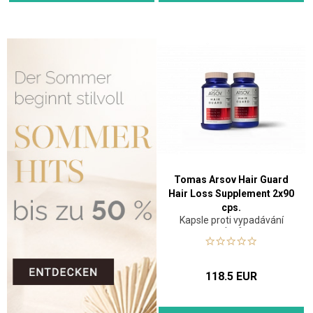
Tomas Arsov Hair Guard
Hair Loss Supplement 2x90
cps.
Kapsle proti vypadávání
vlasů
118.5 EUR