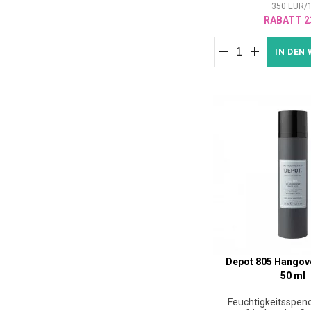
350
EUR
/
RABATT 2
IN DEN
Depot 805 Hangove
50 ml
Feuchtigkeitsspen