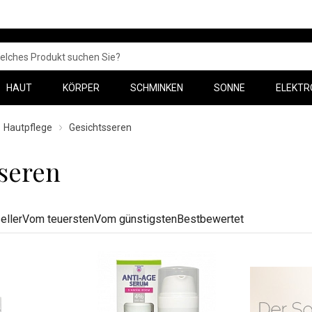
HAUT
KÖRPER
SCHMINKEN
SONNE
ELEKTR
Hautpflege
Gesichtsseren
seren
eller
Vom teuersten
Vom günstigsten
Bestbewertet