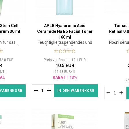
 Stem Cell
APLB Hyaluronic Acid
Tomas 
erum 30 ml
Ceramide Ha B5 Facial Toner
Retinal 0
160 ml
m für das
Feuchtigkeitsspendendes und
Noční séru
mpern und
pflegendes Tonikum zur
re
uen
Beruhigung der Haut
52.8 EUR
Preis vor Rabatt:
12.1 EUR
R
10.5 EUR
R
/
1
l
65.63
EUR
/
1
l
9%
RABATT 13%
7
 WARENKORB
IN DEN WARENKORB