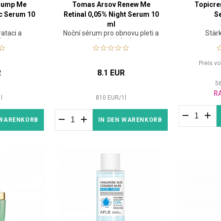
lump Me
Tomas Arsov Renew Me
Topicr
c Serum 10
Retinal 0,05% Night Serum 10
S
ml
ataci a
Noční sérum pro obnovu pleti a
Stär
leti
redukci vrásek
Preis v
R
8.1 EUR
5
R
1
l
810
EUR
/
1
l
 WARENKORB
IN DEN WARENKORB