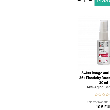
IN DEN
Swiss Image Anti
36+ Elasticity Boo
30 ml
Anti-Aging-Se
elastischere
Preis vor Rabatt:
10.5 EU