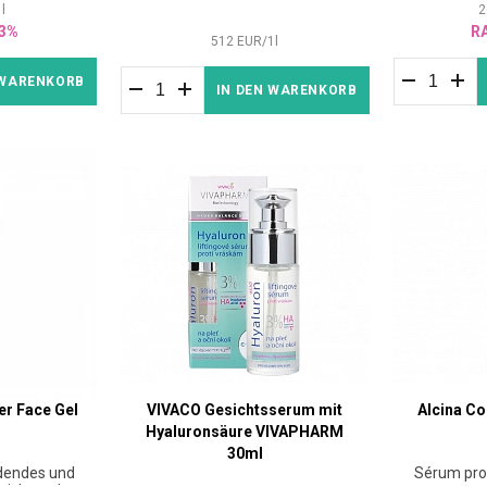
1
l
2
3%
R
512
EUR
/
1
l
 WARENKORB
IN DEN WARENKORB
r Face Gel
VIVACO Gesichtsserum mit
Alcina C
Hyaluronsäure VIVAPHARM
30ml
dendes und
Sérum pro