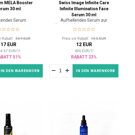
em MELA Booster
Swiss Image Infinite Care
erum 30 ml
Infinite Illumination Face
Serum 30 ml
kendes Serum
Aufhellendes Serum zur
Vereinheitlichung des Hauttons
or Rabatt:
34.9 EUR
Preis vor Rabatt:
15.5 EUR
17 EUR
12 EUR
66.67
EUR
/
1
l
400
EUR
/
1
l
ABATT 51%
RABATT 23%
IN DEN WARENKORB
IN DEN WARENKORB