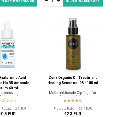
IN DEN WARENKORB
IN DEN WARENKORB
yaluronic Acid
Zenz Organic Oil Treatment
e Ha B5 Ampoule
Healing Sense no. 98 - 100 ml
erum 40 ml
Intensiv
Multifunktionale Ölpflege für
gkeitsspendendes
Haare und Haut
pullenserum
or Rabatt:
12.1 EUR
Preis vor Rabatt:
56.4 EUR
10.5 EUR
42.3 EUR