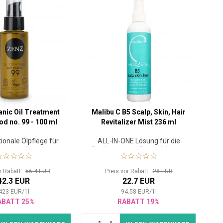
nic Oil Treatment
Malibu C B5 Scalp, Skin, Hair
d no. 99 - 100 ml
Revitalizer Mist 236 ml
ionale Ölpflege für
ALL-IN-ONE Lösung für die
re und Haut
Ernährung und Revitalisierung
der Kopfhaut, Haare und des
Körpers
or Rabatt:
56.4 EUR
Preis vor Rabatt:
28 EUR
42.3 EUR
22.7 EUR
423
EUR
/
1
l
94.58
EUR
/
1
l
ABATT 25%
RABATT 19%