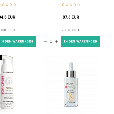
24K Gold
34.5 EUR
87.3 EUR
 150
EUR
/
1
l
2 910
EUR
/
1
l
IN DEN WARENKORB
IN DEN WARENKORB