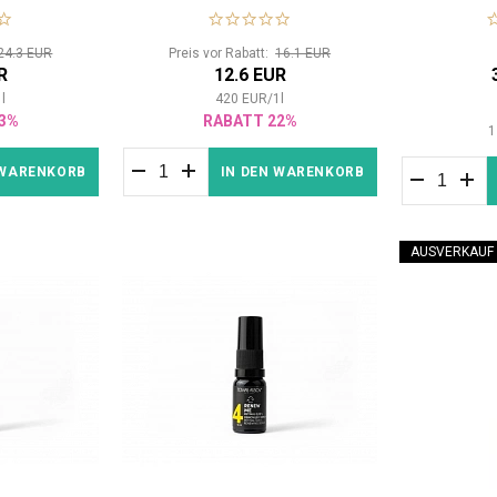
sichtsgel
24.3 EUR
Preis vor Rabatt:
16.1 EUR
R
12.6 EUR
1
l
420
EUR
/
1
l
3%
RABATT 22%
1
 WARENKORB
IN DEN WARENKORB
AUSVERKAUF