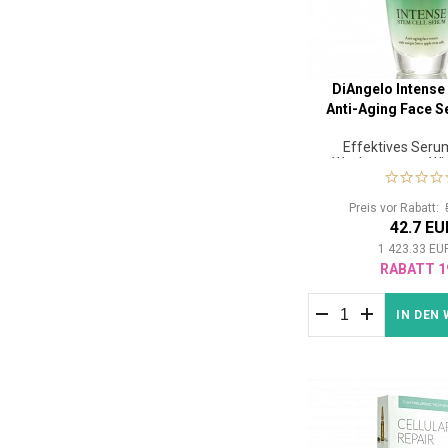
DiAngelo Intense
Anti-Aging Face S
Effektives Seru
Wachstum von Wi
Augenbra
Preis vor Rabatt:
42.7 EU
1 423.33
EU
RABATT 1
IN DEN