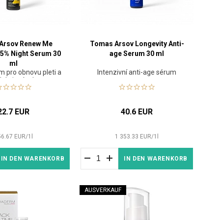
Arsov Renew Me
Tomas Arsov Longevity Anti-
,05% Night Serum 30
age Serum 30 ml
ml
m pro obnovu pleti a
Intenzivní anti-age sérum
dukci vrásek
22.7 EUR
40.6 EUR
56.67
EUR
/
1
l
1 353.33
EUR
/
1
l
IN DEN WARENKORB
IN DEN WARENKORB
AUSVERKAUF