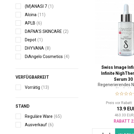
(M)ANASI 7
(1)
Alcina
(11)
APLB
(6)
DAFNA'S SKINCARE
(2)
Depot
(1)
DHYVANA
(8)
DiAngelo Cosmetics
(4)
Inika Organic
(5)
Swiss Image Infi
Malibu C
(1)
Infinite NighThe
VERFÜGBARKEIT
Serum 30
RAAW Alchemy
(2)
Regenerierendes 
Vorrätig
(13)
für die Ha
Swiss Image
(7)
Tomas Arsov
(6)
Preis vor Rabatt
STAND
Topicrem
(7)
13.9 EU
Vivaco
(8)
463.33
EUR
Reguläre Ware
(65)
RABATT 2
ZENZ
(2)
Ausverkauf
(6)