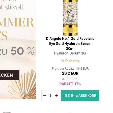
DiAngelo No.1 Gold Face and
Eye Gold Hyaluron Serum
30ml
Hyaluron-Serum zur
Faltenreduzierung
Preis vor Rabatt:
36.2 EUR
30.2 EUR
30.2
EUR
/
1
l
RABATT 17%
IN DEN WARENKORB