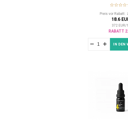
erfrischendes Ge
Preis vor Rabatt:
18.6 EU
372
EUR
/
RABATT 2
IN DEN