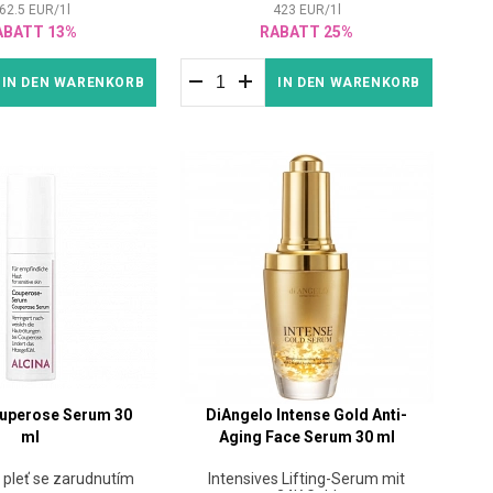
62.5
EUR
/
1
l
423
EUR
/
1
l
ABATT 13%
RABATT 25%
IN DEN WARENKORB
IN DEN WARENKORB
ouperose Serum 30
DiAngelo Intense Gold Anti-
ml
Aging Face Serum 30 ml
 pleť se zarudnutím
Intensives Lifting-Serum mit