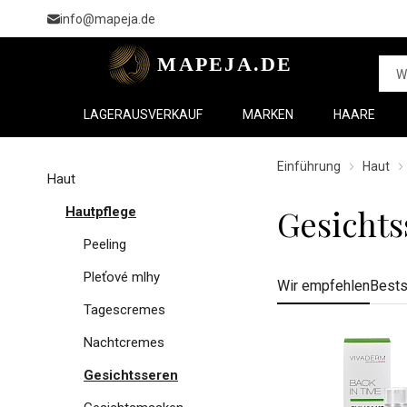
info@mapeja.de
LAGERAUSVERKAUF
MARKEN
HAARE
Einführung
Haut
Haut
Gesichts
Hautpflege
Peeling
Pleťové mlhy
Wir empfehlen
Bests
Tagescremes
Nachtcremes
Gesichtsseren