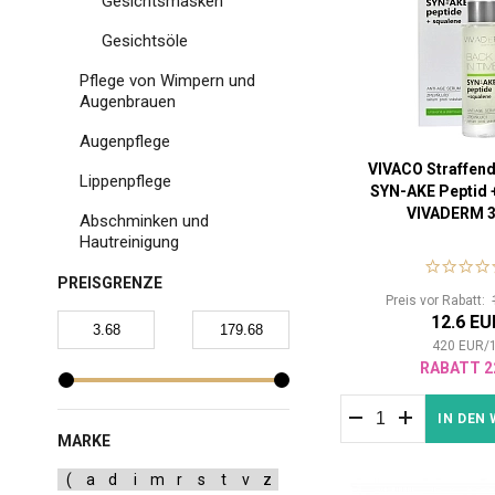
Gesichtsmasken
Gesichtsöle
Pflege von Wimpern und
Augenbrauen
Augenpflege
VIVACO Straffen
Lippenpflege
SYN-AKE Peptid 
VIVADERM 3
Abschminken und
Hautreinigung
PREISGRENZE
Preis vor Rabatt:
12.6 EU
420
EUR
/
RABATT 2
IN DEN
MARKE
(
a
d
i
m
r
s
t
v
z