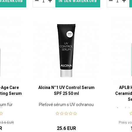
 WARENKORB
IN DEN WARENKORB
-Age Care
Alcina N°1 UV Control Serum
APLB H
sting Serum
SPF 25 50 ml
Ceramid
S
rum für
Pleťové sérum s UV ochranou
 Haut
feuchti
Am
13.6 EUR
Preis v
R
25.6 EUR