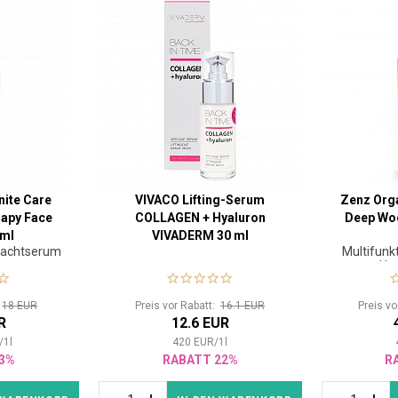
nite Care
VIVACO Lifting-Serum
Zenz Orga
rapy Face
COLLAGEN + Hyaluron
Deep Woo
 ml
VIVADERM 30 ml
Nachtserum
Multifunkt
ut
Haa
:
18 EUR
Preis vor Rabatt:
16.1 EUR
Preis v
R
12.6 EUR
/
1
l
420
EUR
/
1
l
3%
RABATT 22%
R