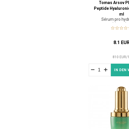
Tomas Arsov P
Peptide Hyaluroni
ml
Sérum pro hydr
vyhlazení p
8.1 EU
810
EUR
/
IN DEN