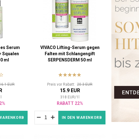
des Serum
VIVACO Lifting-Serum gegen
+ Squalen
Falten mit Schlangengift
0 ml
SERPENSDERM 50 ml
16.1 EUR
Preis vor Rabatt:
20.3 EUR
R
15.9 EUR
1
l
318
EUR
/
1
l
2%
RABATT 22%
 WARENKORB
IN DEN WARENKORB