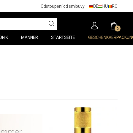
DE
HU
RO
Odstoupení od smlouvy
0
ONIK
MÄNNER
STARTSEITE
GESCHENKVERPACKUN