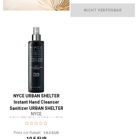
NICHT VERFÜGBAR
NYCE URBAN SHELTER
Instant Hand Cleanser
Sanitizer URBAN SHELTER
NYCE
250 ml
DESINFEKTIONSSPRAY FÜR
HÄNDE
Preis vor Rabatt:
14.2 EUR
10.5 EUR