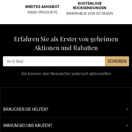
KOSTENLOSE
BREITES ANGEBOT
RÜCKSENDUNGEN
6000+ PRODUKTE
INNERHALB VON 30 TAGEN
Erfahren Sie als Erster von geheimen
Aktionen und Rabatten
SCHICKEN
Sie können den Newsletter jederzeit abbestellen
BRAUCHEN SIE HELFEN?
info@mapeja.de
Allgemeine geschäftsbedingungen
Wir werden innerhalb von 24 Stunden antworten.
WARUM BEI UNS KAUFEN?
Datenschutzerklärung
Unsere Geschichte