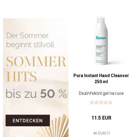
Pura Instant Hand Cleanser
250 ml
Dezinfekční gel na ruce
11.5 EUR
46
EUR
/
1
l