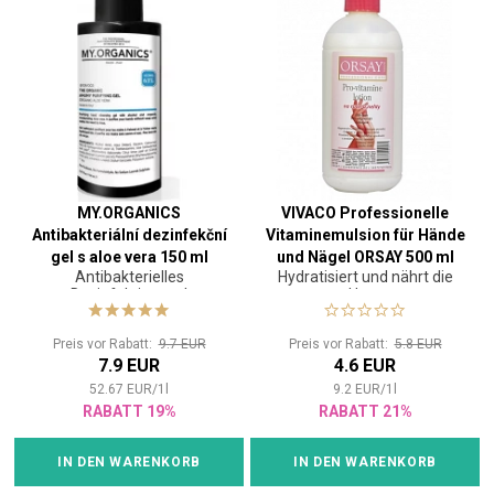
MY.ORGANICS
VIVACO Professionelle
Antibakteriální dezinfekční
Vitaminemulsion für Hände
gel s aloe vera 150 ml
und Nägel ORSAY 500 ml
Antibakterielles
Hydratisiert und nährt die
Desinfektionsgel
Haut
Preis vor Rabatt:
9.7 EUR
Preis vor Rabatt:
5.8 EUR
7.9 EUR
4.6 EUR
52.67
EUR
/
1
l
9.2
EUR
/
1
l
RABATT 19%
RABATT 21%
IN DEN WARENKORB
IN DEN WARENKORB