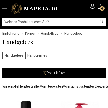
0
Einführung
Körper
Handpflege
Handgelees
Handgelees
Handgelees
Handcremes
Produktfilter
Wir empfehlen
Bestseller
Vom teuersten
Vom günstigsten
Bestbewert