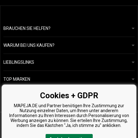
BRAUCHEN SIE HELFEN?
info@mapeja.de
Allgemeine geschäftsbedingungen
Wir werden innerhalb von 24 Stunden antworten.
WARUM BEI UNS KAUFEN?
Datenschutzerklärung
Unsere Geschichte
Übersicht über Zahlungen und Versand
Blog
Ecru New York
LIEBLINGSLINKS
Rückgabe von Waren
Friseurberatung
Kérastase
Kontakte
TOP MARKEN
O&M
Kostenlose Produktproben
Paul Mitchell
Cookies + GDPR
Wella Professionals
MAPEJA.DE und Partner benötigen Ihre Zustimmung zur
Zenz Organic
Nutzung einzelner Daten, um Ihnen unter anderem
Informationen zu Ihren Interessen durch Personalisierung von
Werbung anzeigen zu können. Sie erteilen Ihre Zustimmung,
indem Sie das Kästchen "Ja, ich stimme zu" anklicken.