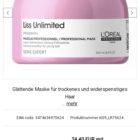
Glättende Maske für trockenes und widerspenstiges
Haar
...
mehr
EAN code:
3474636975624
Produktnummer:
i609_LR75624
24.40
EUR
mit