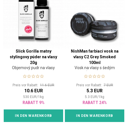
Slick Gorilla matny
NishMan farbiaci vosk na
stylingovy púder na vlasy
vlasy C2 Grey Smoked
20g
100ml
Objemový pudr na vlasy
Vosk na vlasy s šedým
pigmentem
Preis vor Rabatt:
11.6 EUR
Preis vor Rabatt:
7 EUR
10.6 EUR
5.3 EUR
530
EUR
/
1
kg
5.3
EUR
/
1
kg
RABATT 9%
RABATT 24%
IN DEN WARENKORB
IN DEN WARENKORB