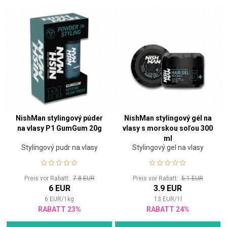
NishMan stylingový púder
NishMan stylingový gél na
na vlasy P1 GumGum 20g
vlasy s morskou soľou 300
ml
Stylingový pudr na vlasy
Stylingový gel na vlasy
Preis vor Rabatt:
7.8 EUR
Preis vor Rabatt:
5.1 EUR
6 EUR
3.9 EUR
6
EUR
/
1
kg
13
EUR
/
1
l
RABATT 23%
RABATT 24%