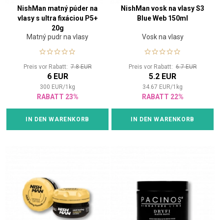
NishMan matný púder na
NishMan vosk na vlasy S3
vlasy s ultra fixáciou P5+
Blue Web 150ml
20g
Matný pudr na vlasy
Vosk na vlasy
Preis vor Rabatt:
7.8 EUR
Preis vor Rabatt:
6.7 EUR
6 EUR
5.2 EUR
300
EUR
/
1
kg
34.67
EUR
/
1
kg
RABATT 23%
RABATT 22%
IN DEN WARENKORB
IN DEN WARENKORB