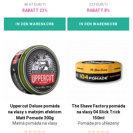
46.67
EUR
/
1
l
223
EUR
/
1
l
RABATT 23%
RABATT 8%
IN DEN WARENKORB
IN DEN WARENKORB
Uppercut Deluxe pomáda
The Shave Factory pomáda
na vlasy s matným efektom
na vlasy 04 Slick Trick
Matt Pomade 300g
150ml
Matná pomáda na vlasy
Pomáda pro uhlazený
styling vlasů