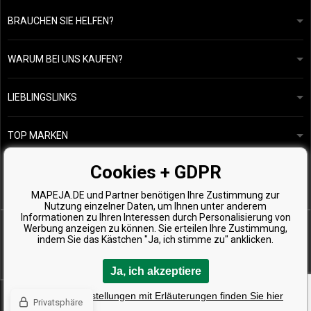
BRAUCHEN SIE HELFEN?
info@mapeja.de
Allgemeine geschäftsbedingungen
Wir werden innerhalb von 24 Stunden antworten.
WARUM BEI UNS KAUFEN?
Datenschutzerklärung
Unsere Geschichte
Übersicht über Zahlungen und Versand
Blog
Ecru New York
LIEBLINGSLINKS
Rückgabe von Waren
Friseurberatung
Kérastase
Kontakte
TOP MARKEN
O&M
Kostenlose Produktproben
Paul Mitchell
Cookies + GDPR
Wella Professionals
MAPEJA.DE und Partner benötigen Ihre Zustimmung zur
Zenz Organic
Nutzung einzelner Daten, um Ihnen unter anderem
Informationen zu Ihren Interessen durch Personalisierung von
Werbung anzeigen zu können. Sie erteilen Ihre Zustimmung,
indem Sie das Kästchen "Ja, ich stimme zu" anklicken.
Ja, ich akzeptiere
Copyright © 2026 Mapeja.de, Alle Rechte vorbehalten
Detaillierte Einstellungen mit Erläuterungen finden Sie hier
Privatsphäre