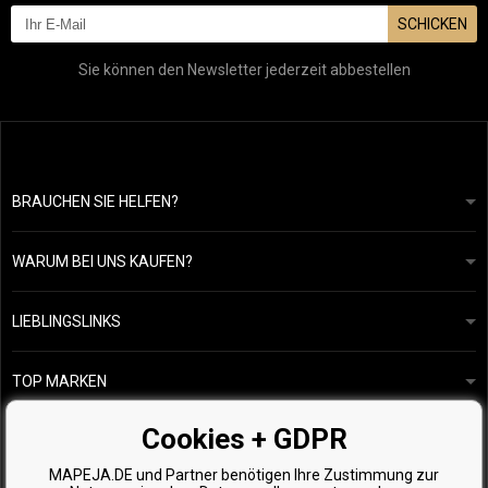
SCHICKEN
Sie können den Newsletter jederzeit abbestellen
BRAUCHEN SIE HELFEN?
info@mapeja.de
Allgemeine geschäftsbedingungen
Wir werden innerhalb von 24 Stunden antworten.
WARUM BEI UNS KAUFEN?
Datenschutzerklärung
Unsere Geschichte
Übersicht über Zahlungen und Versand
Blog
Ecru New York
LIEBLINGSLINKS
Rückgabe von Waren
Friseurberatung
Kérastase
Kontakte
TOP MARKEN
O&M
Kostenlose Produktproben
Paul Mitchell
Cookies + GDPR
Wella Professionals
MAPEJA.DE und Partner benötigen Ihre Zustimmung zur
Zenz Organic