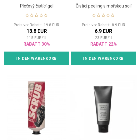
Pleťový čistící gel
Čisticí peeling s mořskou solí
Preis vor Rabatt:
19.8 EUR
Preis vor Rabatt:
8.9 EUR
13.8 EUR
6.9 EUR
115
EUR
/
1
l
23
EUR
/
1
l
RABATT 30%
RABATT 22%
IN DEN WARENKORB
IN DEN WARENKORB