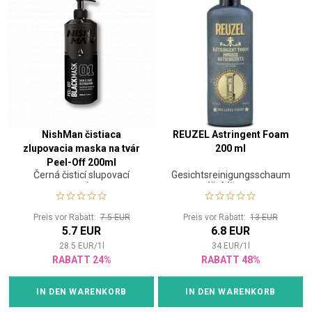
NishMan čistiaca
REUZEL Astringent Foam
zlupovacia maska na tvár
200 ml
Peel-Off 200ml
Černá čisticí slupovací
Gesichtsreinigungsschaum
maska
für Männer
Preis vor Rabatt:
7.5 EUR
Preis vor Rabatt:
13 EUR
5.7 EUR
6.8 EUR
28.5
EUR
/
1
l
34
EUR
/
1
l
RABATT 24%
RABATT 48%
IN DEN WARENKORB
IN DEN WARENKORB