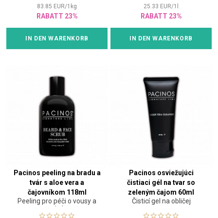
83.85
EUR
/
1
kg
25.33
EUR
/
1
l
RABATT 23%
RABATT 23%
IN DEN WARENKORB
IN DEN WARENKORB
Pacinos peeling na bradu a
Pacinos osviežujúci
tvár s aloe vera a
čistiaci gél na tvar so
čajovníkom 118ml
zeleným čajom 60ml
Peeling pro péči o vousy a
Čisticí gel na obličej
pleť