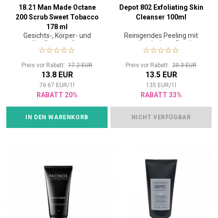
18.21 Man Made Octane
Depot 802 Exfoliating Skin
200 Scrub Sweet Tobacco
Cleanser 100ml
178 ml
Gesichts-, Körper- und
Reinigendes Peeling mit
Kopfhautpeeling
vulkanischem Sand
Preis vor Rabatt:
17.2 EUR
Preis vor Rabatt:
20.3 EUR
13.8 EUR
13.5 EUR
76.67
EUR
/
1
l
135
EUR
/
1
l
RABATT 20%
RABATT 33%
IN DEN WARENKORB
NICHT VERFÜGBAR