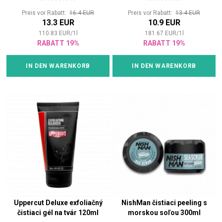
Preis vor Rabatt:
16.4 EUR
Preis vor Rabatt:
13.4 EUR
13.3 EUR
10.9 EUR
110.83
EUR
/
1
l
181.67
EUR
/
1
l
RABATT 19%
RABATT 19%
IN DEN WARENKORB
IN DEN WARENKORB
Uppercut Deluxe exfoliačný
NishMan čistiaci peeling s
čistiaci gél na tvár 120ml
morskou soľou 300ml