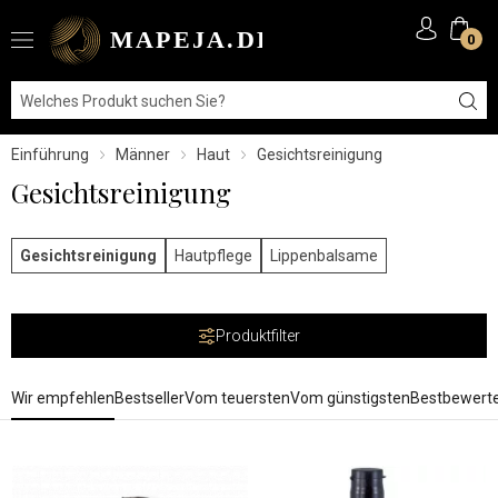
0
Einführung
Männer
Haut
Gesichtsreinigung
Gesichtsreinigung
Gesichtsreinigung
Hautpflege
Lippenbalsame
Produktfilter
Wir empfehlen
Bestseller
Vom teuersten
Vom günstigsten
Bestbewert