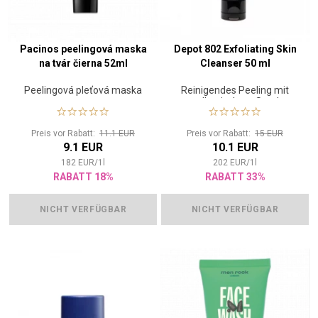
Pacinos peelingová maska
Depot 802 Exfoliating Skin
na tvár čierna 52ml
Cleanser 50 ml
Peelingová pleťová maska
Reinigendes Peeling mit
vulkanischem Sand
Preis vor Rabatt:
11.1 EUR
Preis vor Rabatt:
15 EUR
9.1 EUR
10.1 EUR
182
EUR
/
1
l
202
EUR
/
1
l
RABATT 18%
RABATT 33%
NICHT VERFÜGBAR
NICHT VERFÜGBAR