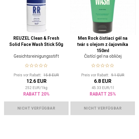
REUZEL Clean & Fresh
Men Rock čistiaci gél na
Solid Face Wash Stick 50g
tvár s olejom z čajovníka
150ml
Gesichtsreinigungsstift
Čistící gel na obličej
Preis vor Rabatt:
15.8 EUR
Preis vor Rabatt:
9.1 EUR
12.6 EUR
6.8 EUR
252
EUR
/
1
kg
45.33
EUR
/
1
l
RABATT 20%
RABATT 25%
NICHT VERFÜGBAR
NICHT VERFÜGBAR