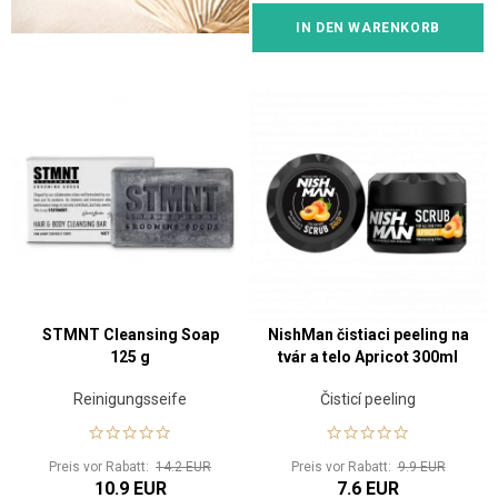
IN DEN WARENKORB
STMNT Cleansing Soap
NishMan čistiaci peeling na
125 g
tvár a telo Apricot 300ml
Reinigungsseife
Čisticí peeling
Preis vor Rabatt:
14.2 EUR
Preis vor Rabatt:
9.9 EUR
10.9 EUR
7.6 EUR