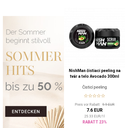
NishMan čistiaci peeling na
tvár a telo Avocado 300ml
Čisticí peeling
Preis vor Rabatt:
9.9 EUR
7.6 EUR
25.33
EUR
/
1
l
RABATT 23%