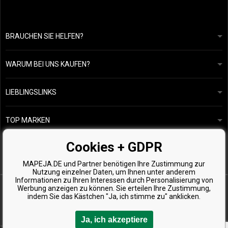
BRAUCHEN SIE HELFEN?
info@mapeja.de
Allgemeine geschäftsbedingungen
Wir werden innerhalb von 24 Stunden antworten.
WARUM BEI UNS KAUFEN?
Datenschutzerklärung
Unsere Geschichte
Übersicht über Zahlungen und Versand
Blog
Ecru New York
LIEBLINGSLINKS
Rückgabe von Waren
Friseurberatung
Kérastase
Kontakte
TOP MARKEN
O&M
Kostenlose Produktproben
Paul Mitchell
Cookies + GDPR
Wella Professionals
MAPEJA.DE und Partner benötigen Ihre Zustimmung zur
Zenz Organic
Nutzung einzelner Daten, um Ihnen unter anderem
Informationen zu Ihren Interessen durch Personalisierung von
Werbung anzeigen zu können. Sie erteilen Ihre Zustimmung,
indem Sie das Kästchen "Ja, ich stimme zu" anklicken.
Ja, ich akzeptiere