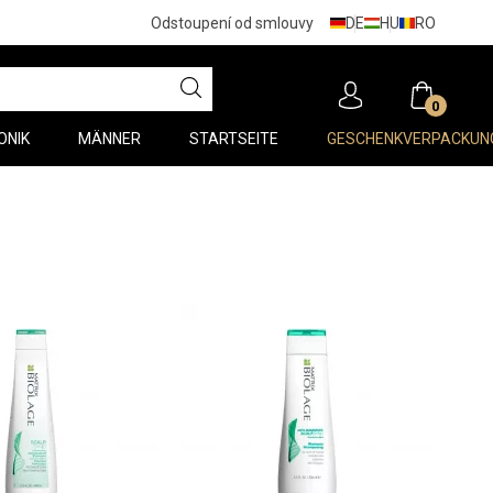
DE
HU
RO
Odstoupení od smlouvy
0
ONIK
MÄNNER
STARTSEITE
GESCHENKVERPACKUN