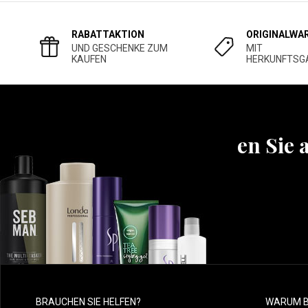
RABATTAKTION
ORIGINALWA
UND GESCHENKE ZUM
MIT
KAUFEN
HERKUNFTSG
Erfahren Sie 
BRAUCHEN SIE HELFEN?
WARUM B