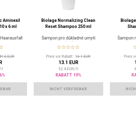
c Aminexil
Biolage Normalizing Clean
Biolage
10 x 6 ml
Reset Shampoo 250 ml
Sha
 Haarausfall
Šampon pro důkladné umytí
Šampon n
vlasů
41.6 EUR
Preis vor Rabatt:
16.1 EUR
Preis v
R
13.1 EUR
/
1
l
52.4
EUR
/
1
l
6%
RABATT 19%
R
ÜGBAR
NICHT VERFÜGBAR
NICH