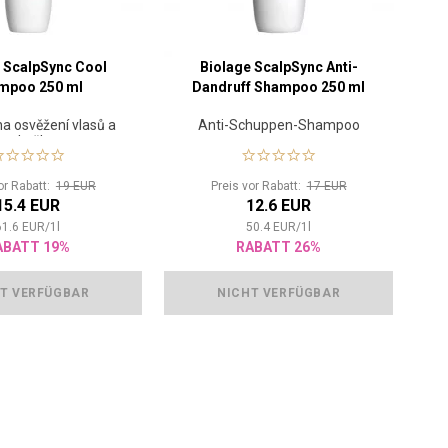
 ScalpSync Cool
Biolage ScalpSync Anti-
mpoo 250 ml
Dandruff Shampoo 250 ml
a osvěžení vlasů a
Anti-Schuppen-Shampoo
pokožky
or Rabatt:
19 EUR
Preis vor Rabatt:
17 EUR
15.4 EUR
12.6 EUR
61.6
EUR
/
1
l
50.4
EUR
/
1
l
ABATT 19%
RABATT 26%
T VERFÜGBAR
NICHT VERFÜGBAR