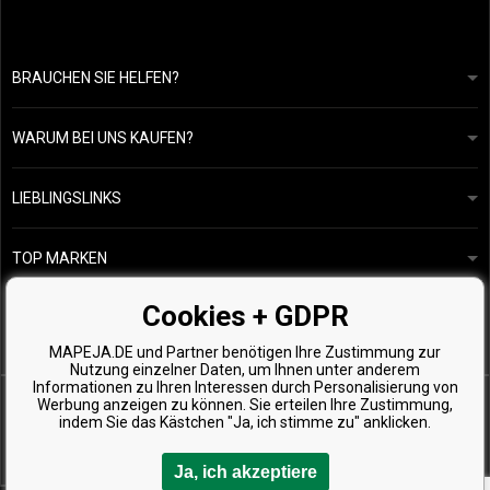
BRAUCHEN SIE HELFEN?
info@mapeja.de
Allgemeine geschäftsbedingungen
Wir werden innerhalb von 24 Stunden antworten.
WARUM BEI UNS KAUFEN?
Datenschutzerklärung
Unsere Geschichte
Übersicht über Zahlungen und Versand
Blog
Ecru New York
LIEBLINGSLINKS
Rückgabe von Waren
Friseurberatung
Kérastase
Kontakte
TOP MARKEN
O&M
Kostenlose Produktproben
Paul Mitchell
Cookies + GDPR
Wella Professionals
MAPEJA.DE und Partner benötigen Ihre Zustimmung zur
Zenz Organic
Nutzung einzelner Daten, um Ihnen unter anderem
Informationen zu Ihren Interessen durch Personalisierung von
Werbung anzeigen zu können. Sie erteilen Ihre Zustimmung,
indem Sie das Kästchen "Ja, ich stimme zu" anklicken.
Ja, ich akzeptiere