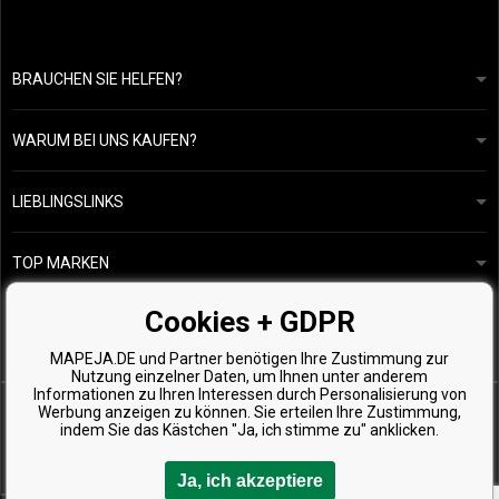
BRAUCHEN SIE HELFEN?
info@mapeja.de
Allgemeine geschäftsbedingungen
Wir werden innerhalb von 24 Stunden antworten.
WARUM BEI UNS KAUFEN?
Datenschutzerklärung
Unsere Geschichte
Übersicht über Zahlungen und Versand
Blog
Ecru New York
LIEBLINGSLINKS
Rückgabe von Waren
Friseurberatung
Kérastase
Kontakte
TOP MARKEN
O&M
Kostenlose Produktproben
Paul Mitchell
Cookies + GDPR
Wella Professionals
MAPEJA.DE und Partner benötigen Ihre Zustimmung zur
Zenz Organic
Nutzung einzelner Daten, um Ihnen unter anderem
Informationen zu Ihren Interessen durch Personalisierung von
Werbung anzeigen zu können. Sie erteilen Ihre Zustimmung,
indem Sie das Kästchen "Ja, ich stimme zu" anklicken.
Ja, ich akzeptiere