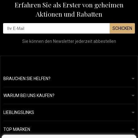
Erfahren Sie als Erster von geheimen
Aktionen und Rabatten
SCHICKEN
Sie können den Newsletter jederzeit abbestellen
BRAUCHEN SIE HELFEN?
info@mapeja.de
Allgemeine geschäftsbedingungen
Wir werden innerhalb von 24 Stunden antworten.
WARUM BEI UNS KAUFEN?
Datenschutzerklärung
Unsere Geschichte
Übersicht über Zahlungen und Versand
Blog
Ecru New York
LIEBLINGSLINKS
Rückgabe von Waren
Friseurberatung
Kérastase
Kontakte
TOP MARKEN
O&M
Kostenlose Produktproben