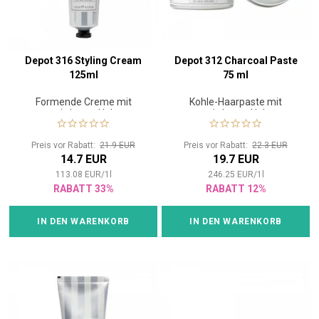
Depot 316 Styling Cream
Depot 312 Charcoal Paste
125ml
75 ml
Formende Creme mit
Kohle-Haarpaste mit
mittlerem Halt
mittlerem Halt
Preis vor Rabatt:
21.9 EUR
Preis vor Rabatt:
22.3 EUR
14.7 EUR
19.7 EUR
113.08
EUR
/
1
l
246.25
EUR
/
1
l
RABATT 33%
RABATT 12%
IN DEN WARENKORB
IN DEN WARENKORB