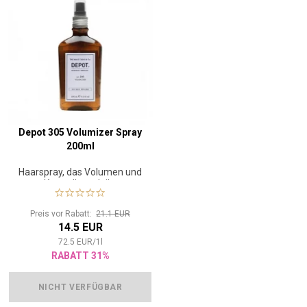
Depot 305 Volumizer Spray
200ml
Haarspray, das Volumen und
Kontrolle verleiht
Preis vor Rabatt:
21.1 EUR
14.5 EUR
72.5
EUR
/
1
l
RABATT 31%
NICHT VERFÜGBAR