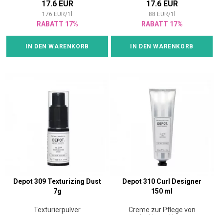
17.6 EUR
17.6 EUR
176
EUR
/
1
l
88
EUR
/
1
l
RABATT 17%
RABATT 17%
IN DEN WARENKORB
IN DEN WARENKORB
Depot 309 Texturizing Dust
Depot 310 Curl Designer
7g
150 ml
Texturierpulver
Creme zur Pflege von
lockigem Haar