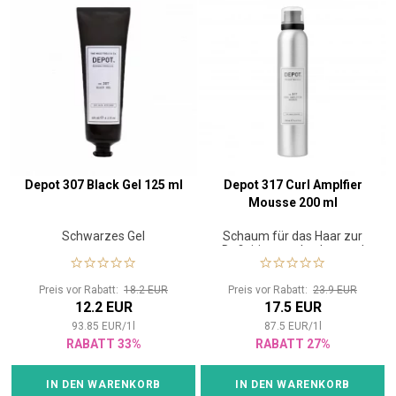
Depot 307 Black Gel 125 ml
Depot 317 Curl Amplfier
Mousse 200 ml
Schwarzes Gel
Schaum für das Haar zur
Definition von Locken und
Kontrolle der Form
Preis vor Rabatt:
18.2 EUR
Preis vor Rabatt:
23.9 EUR
12.2 EUR
17.5 EUR
93.85
EUR
/
1
l
87.5
EUR
/
1
l
RABATT 33%
RABATT 27%
IN DEN WARENKORB
IN DEN WARENKORB