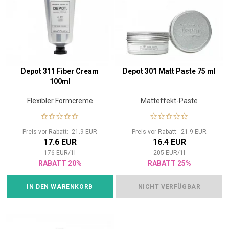
Depot 311 Fiber Cream
Depot 301 Matt Paste 75 ml
100ml
Flexibler Formcreme
Matteffekt-Paste
Preis vor Rabatt:
21.9 EUR
Preis vor Rabatt:
21.9 EUR
17.6 EUR
16.4 EUR
176
EUR
/
1
l
205
EUR
/
1
l
RABATT 20%
RABATT 25%
IN DEN WARENKORB
NICHT VERFÜGBAR