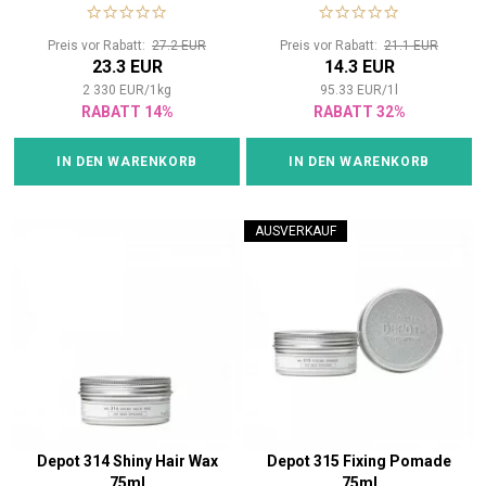
Preis vor Rabatt:
27.2 EUR
Preis vor Rabatt:
21.1 EUR
23.3 EUR
14.3 EUR
2 330
EUR
/
1
kg
95.33
EUR
/
1
l
RABATT 14%
RABATT 32%
IN DEN WARENKORB
IN DEN WARENKORB
AUSVERKAUF
Depot 314 Shiny Hair Wax
Depot 315 Fixing Pomade
75ml
75ml