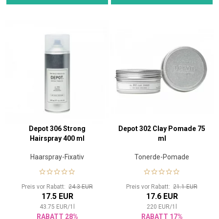
Depot 306 Strong
Depot 302 Clay Pomade 75
Hairspray 400 ml
ml
Haarspray-Fixativ
Tonerde-Pomade
Preis vor Rabatt:
24.3 EUR
Preis vor Rabatt:
21.1 EUR
17.5 EUR
17.6 EUR
43.75
EUR
/
1
l
220
EUR
/
1
l
RABATT 28%
RABATT 17%