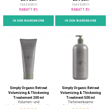
104.5
EUR
/
1
l
104.5
EUR
/
1
l
RABATT 8%
RABATT 8%
IN DEN WARENKORB
IN DEN WARENKORB
Simply Organic Retreat
Simply Organic Retreat
Volumizing & Thickening
Volumizing & Thickening
Treatement 200 ml
Treatment 500 ml
Volumen- und
Tiefenwirksame
Verdichtungsbehandlung für
Behandlung für feines,