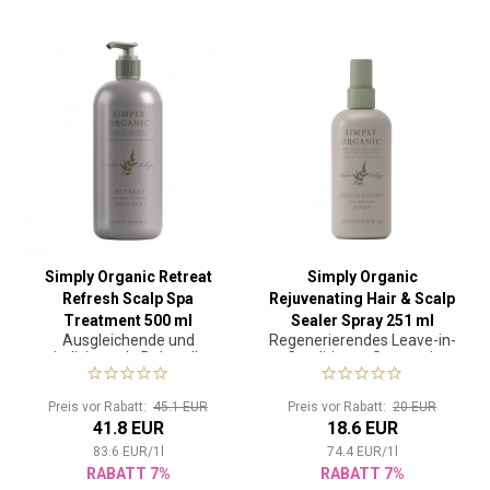
Simply Organic Retreat
Simply Organic
Refresh Scalp Spa
Rejuvenating Hair & Scalp
Treatment 500 ml
Sealer Spray 251 ml
Ausgleichende und
Regenerierendes Leave-in-
revitalisierende Behandlung
Conditioner-Spray mit
für die Kopfhaut
saurem pH-Wert
Preis vor Rabatt:
45.1 EUR
Preis vor Rabatt:
20 EUR
41.8 EUR
18.6 EUR
83.6
EUR
/
1
l
74.4
EUR
/
1
l
RABATT 7%
RABATT 7%