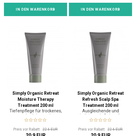
IN DEN WARENKORB
IN DEN WARENKORB
Simply Organic Retreat
Simply Organic Retreat
Moisture Therapy
Refresh Scalp Spa
Treatment 200 ml
Treatment 200 ml
Tiefenpflege für trockenes,
Ausgleichende und
geschwächtes oder
revitalisierende Behandlung
chemisch behandeltes Haar
für die Kopfhaut
Preis vor Rabatt:
22.6 EUR
Preis vor Rabatt:
22.6 EUR
20.9 EUR
20.9 EUR