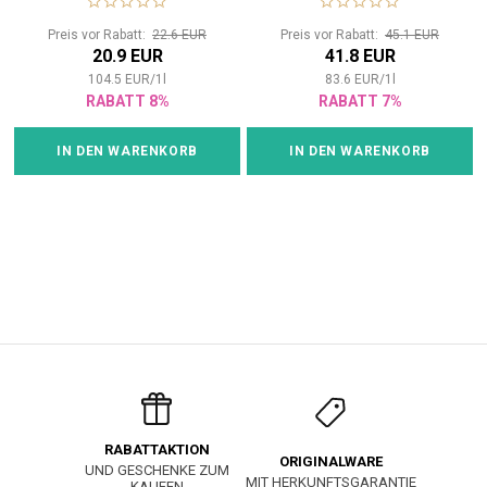
feines oder geschwächtes
schlaffes und geschwächtes
Haar
Haar
Preis vor Rabatt:
22.6 EUR
Preis vor Rabatt:
45.1 EUR
20.9 EUR
41.8 EUR
104.5
EUR
/
1
l
83.6
EUR
/
1
l
RABATT 8%
RABATT 7%
IN DEN WARENKORB
IN DEN WARENKORB
RABATTAKTION
ORIGINALWARE
UND GESCHENKE ZUM
MIT HERKUNFTSGARANTIE
KAUFEN