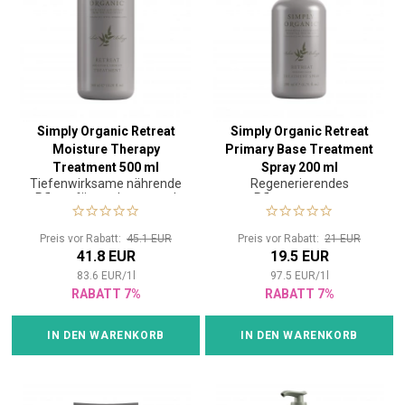
Simply Organic Retreat
Simply Organic Retreat
Moisture Therapy
Primary Base Treatment
Treatment 500 ml
Spray 200 ml
Tiefenwirksame nährende
Regenerierendes
Pflege für trockenes und
Pflegespray zur
geschädigtes Haar
Vorbereitung der Haare auf
die Rekonstruktionspflege
Preis vor Rabatt:
45.1 EUR
Preis vor Rabatt:
21 EUR
41.8 EUR
19.5 EUR
83.6
EUR
/
1
l
97.5
EUR
/
1
l
RABATT 7%
RABATT 7%
IN DEN WARENKORB
IN DEN WARENKORB