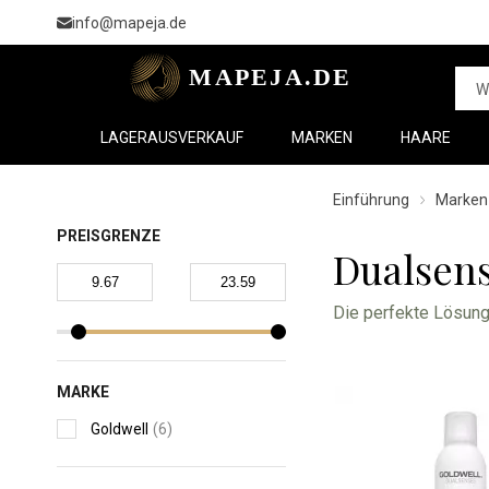
info@mapeja.de
LAGERAUSVERKAUF
MARKEN
HAARE
Einführung
Marken
PREISGRENZE
Dualsens
Die perfekte Lösun
Enthält ein speziell
MARKE
sichtbar mehr Volum
Goldwell
(6)