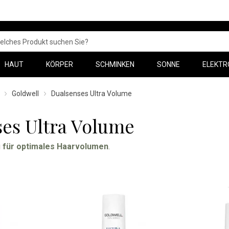
HAUT
KÖRPER
SCHMINKEN
SONNE
ELEKTR
Goldwell
Dualsenses Ultra Volume
es Ultra Volume
g
für optimales Haarvolumen
.
 entwickeltes
Volume System
, verstärkt mit Multimineralien und 
en und das Gefühl von dichterem Haar.
Für feines bis normale