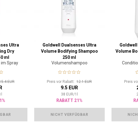
ses Ultra
Goldwell Dualsenses Ultra
Goldwell
ing Dry
Volume Bodifying Shampoo
Volume Bod
0 ml
250 ml
 im Spray
Volumenshampoo
Conditio
no
15.4 EUR
Preis vor Rabatt:
12.1 EUR
Preis v
R
9.5 EUR
1
l
38
EUR
/
1
l
1%
RABATT 21%
R
ÜGBAR
NICHT VERFÜGBAR
NICH