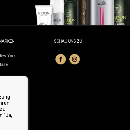
MARKEN
SCHAU UNS ZU
New York
tase
itchell
 Professionals
zung
Organic
hren
 zu
 "Ja,