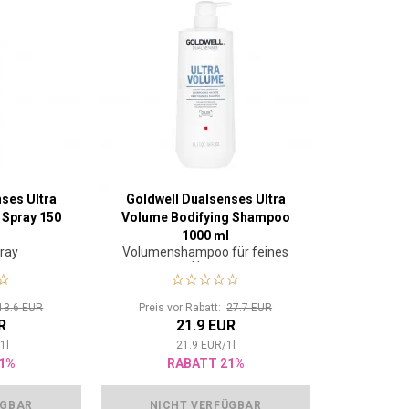
ses Ultra
Goldwell Dualsenses Ultra
 Spray 150
Volume Bodifying Shampoo
1000 ml
ray
Volumenshampoo für feines
Haar
13.6 EUR
Preis vor Rabatt:
27.7 EUR
R
21.9 EUR
/
1
l
21.9
EUR
/
1
l
1%
RABATT 21%
ÜGBAR
NICHT VERFÜGBAR