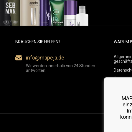
BRAUCHEN SIE HELFEN?
WARUM B
Allgemei
info@mapeja.de
geschäft
Wir werden innerhalb von 24 Stunden
Datensch
antworten.
Übersicht
Versand
Rückgabe
MAP
ein
In
könn