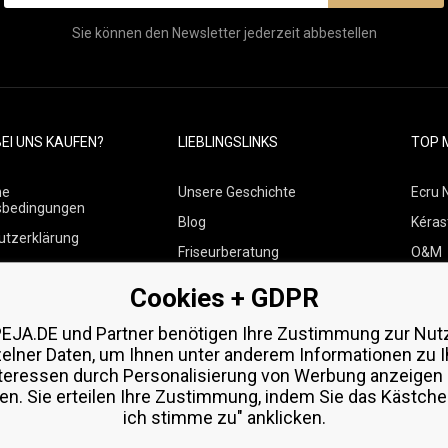
Sie können den Newsletter jederzeit abbestellen
EI UNS KAUFEN?
LIEBLINGSLINKS
TOP 
ne
Unsere Geschichte
Ecru 
sbedingungen
Blog
Kéras
utzerklärung
Friseurberatung
O&M
 über Zahlungen und
Kontakte
Paul M
Cookies + GDPR
Kostenlose Produktproben
Wella
 von Waren
EJA.DE und Partner benötigen Ihre Zustimmung zur Nut
Zenz 
zelner Daten, um Ihnen unter anderem Informationen zu I
teressen durch Personalisierung von Werbung anzeigen
en. Sie erteilen Ihre Zustimmung, indem Sie das Kästchen
ich stimme zu" anklicken.