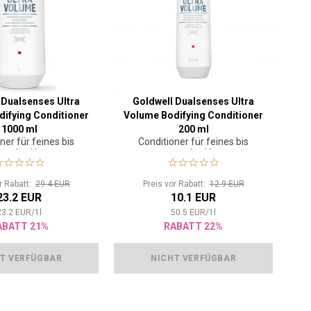
 Dualsenses Ultra
Goldwell Dualsenses Ultra
ifying Conditioner
Volume Bodifying Conditioner
1000 ml
200 ml
ner für feines bis
Conditioner für feines bis
rmales Haar
normales Haar
or Rabatt:
29.4 EUR
Preis vor Rabatt:
12.9 EUR
23.2 EUR
10.1 EUR
23.2
EUR
/
1
l
50.5
EUR
/
1
l
ABATT 21%
RABATT 22%
T VERFÜGBAR
NICHT VERFÜGBAR