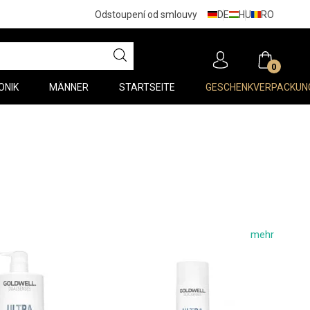
DE
HU
RO
Odstoupení od smlouvy
0
ONIK
MÄNNER
STARTSEITE
GESCHENKVERPACKUN
einer ultraleichten Gelkonsistenz. Verwenden Sie es für
mehr
s Haar
.