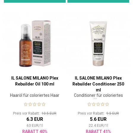
IL SALONE MILANO Plex
IL SALONE MILANO Plex
Rebuilder Oil 100 ml
Rebuilder Conditioner 250
ml
Haaröl für coloriertes Haar
Conditioner für coloriertes
Haar
Preis vor Rabatt:
10.5 EUR
Preis vor Rabatt:
9.5 EUR
6.3 EUR
5.6 EUR
63
EUR
/
1
l
22.4
EUR
/
1
l
RABATT 40%
RABATT 41%