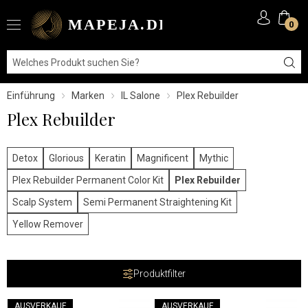
0
Einführung
Marken
IL Salone
Plex Rebuilder
Plex Rebuilder
Detox
Glorious
Keratin
Magnificent
Mythic
Plex Rebuilder Permanent Color Kit
Plex Rebuilder
Scalp System
Semi Permanent Straightening Kit
Yellow Remover
Produktfilter
AUSVERKAUF
AUSVERKAUF