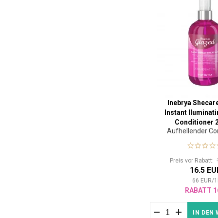
Inebrya Shecar
Instant Iluminat
Conditioner 
Aufhellender Co
Preis vor Rabatt:
16.5 EU
66
EUR
/
1
RABATT 1
IN DEN