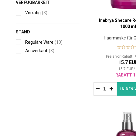
VERFÜGBARKEIT
Vorrätig
(3)
Inebrya Shecare R
1000 m
STAND
Haarmaske für G
Reguläre Ware
(10)
Regenerat
Ausverkauf
(3)
Preis vor Rabatt:
15.7 EU
15.7
EUR
/
RABATT 1
IN DEN