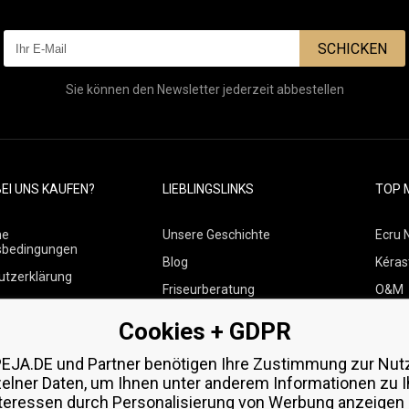
SCHICKEN
Sie können den Newsletter jederzeit abbestellen
EI UNS KAUFEN?
LIEBLINGSLINKS
TOP 
ne
Unsere Geschichte
Ecru 
sbedingungen
Blog
Kéras
utzerklärung
Friseurberatung
O&M
 über Zahlungen und
Kontakte
Paul M
Cookies + GDPR
Kostenlose Produktproben
Wella
 von Waren
EJA.DE und Partner benötigen Ihre Zustimmung zur Nut
Zenz 
zelner Daten, um Ihnen unter anderem Informationen zu I
teressen durch Personalisierung von Werbung anzeigen