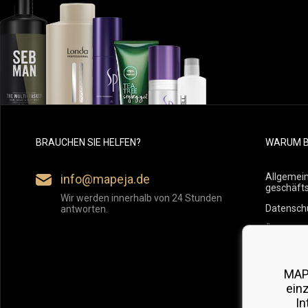
BRAUCHEN SIE HELFEN?
WARUM B
Allgemei
info@mapeja.de
geschäft
Wir werden innerhalb von 24 Stunden
Datensch
antworten.
Übersicht
Versand
Rückgabe
MAP
ein
In