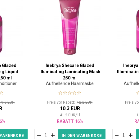
e Glazed
Inebrya Shecare Glazed
Inebrya
ing Liquid
Illuminating Laminating Mask
Illuminati
250 ml
250 ml
nditioner
Aufhellende Haarmaske
Aufhel
19.6 EUR
Preis vor Rabatt:
12.2 EUR
Preis v
R
10.3 EUR
l
41.2
EUR
/
1
l
1
6%
RABATT 16%
R
 WARENKORB
IN DEN WARENKORB