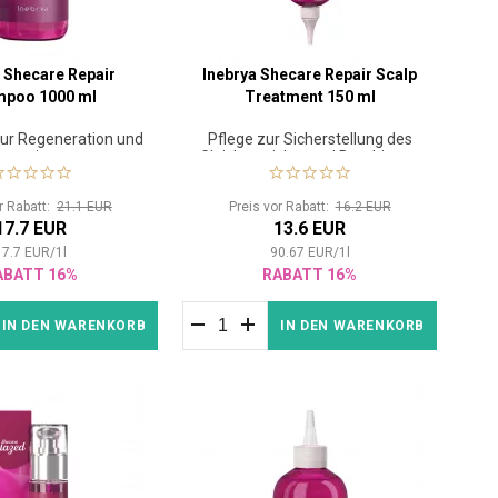
a Shecare Repair
Inebrya Shecare Repair Scalp
mpoo 1000 ml
Treatment 150 ml
r Regeneration und
Pflege zur Sicherstellung des
nzsteigerung
Gleichgewichts und Beruhigung
der Haut
or Rabatt:
21.1 EUR
Preis vor Rabatt:
16.2 EUR
17.7 EUR
13.6 EUR
17.7
EUR
/
1
l
90.67
EUR
/
1
l
ABATT 16%
RABATT 16%
IN DEN WARENKORB
IN DEN WARENKORB