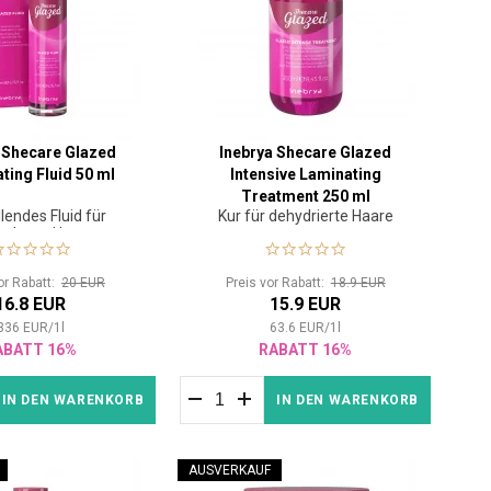
 Shecare Glazed
Inebrya Shecare Glazed
ating Fluid 50 ml
Intensive Laminating
Treatment 250 ml
lendes Fluid für
Kur für dehydrierte Haare
nzloses Haar
or Rabatt:
20 EUR
Preis vor Rabatt:
18.9 EUR
16.8 EUR
15.9 EUR
336
EUR
/
1
l
63.6
EUR
/
1
l
ABATT 16%
RABATT 16%
IN DEN WARENKORB
IN DEN WARENKORB
AUSVERKAUF