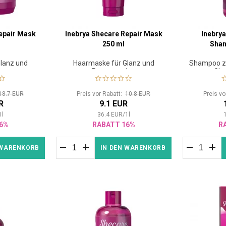
epair Mask
Inebrya Shecare Repair Mask
Inebry
l
250 ml
Sha
lanz und
Haarmaske für Glanz und
Shampoo zu
ion
Regeneration
Gla
18.7 EUR
Preis vor Rabatt:
10.8 EUR
Preis v
R
9.1 EUR
1
l
36.4
EUR
/
1
l
6%
RABATT 16%
R
 WARENKORB
IN DEN WARENKORB