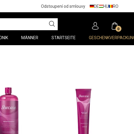
DE
HU
RO
Odstoupení od smlouvy
0
ONIK
MÄNNER
STARTSEITE
GESCHENKVERPACKUN