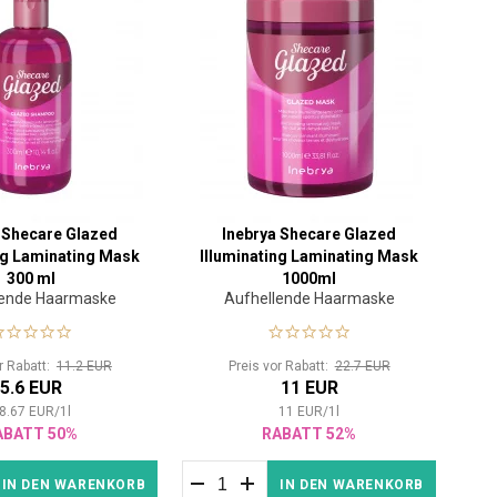
 Shecare Glazed
Inebrya Shecare Glazed
ng Laminating Mask
Illuminating Laminating Mask
300 ml
1000ml
lende Haarmaske
Aufhellende Haarmaske
or Rabatt:
11.2 EUR
Preis vor Rabatt:
22.7 EUR
5.6 EUR
11 EUR
8.67
EUR
/
1
l
11
EUR
/
1
l
ABATT 50%
RABATT 52%
IN DEN WARENKORB
IN DEN WARENKORB