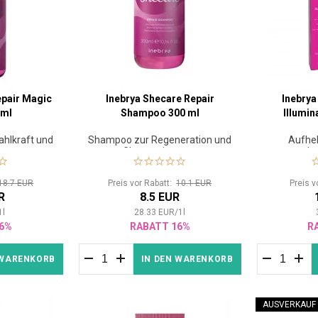
epair Magic
Inebrya Shecare Repair
Inebrya
 ml
Shampoo 300 ml
Illumin
rahlkraft und
Shampoo zur Regeneration und
Aufhel
ion
Glanzsteigerung
gla
18.7 EUR
Preis vor Rabatt:
10.1 EUR
Preis v
R
8.5 EUR
1
l
28.33
EUR
/
1
l
6%
RABATT 16%
R
 WARENKORB
IN DEN WARENKORB
AUSVERKAUF