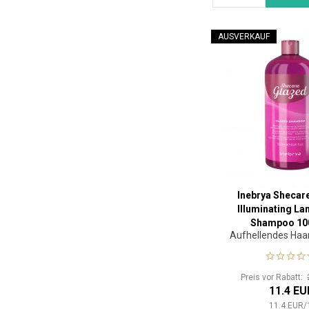
AUSVERKAUF
Inebrya Shecar
Illuminating La
Shampoo 10
Aufhellendes Ha
Preis vor Rabatt:
11.4 EU
11.4
EUR
/