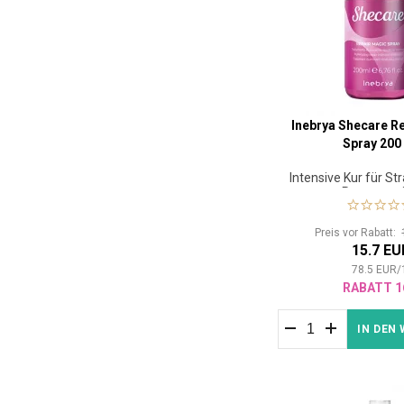
Inebrya Shecare R
Spray 200
Intensive Kur für St
Regenerat
Preis vor Rabatt:
15.7 EU
78.5
EUR
/
RABATT 1
IN DEN