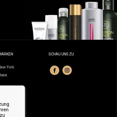
MARKEN
SCHAU UNS ZU
New York
tase
itchell
 Professionals
zung
Organic
hren
 zu