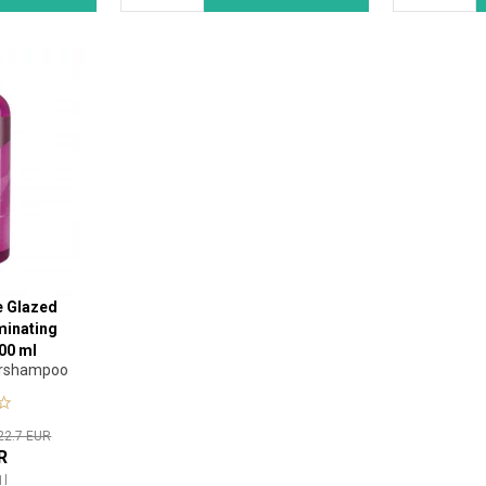
e Glazed
minating
00 ml
arshampoo
22.7 EUR
R
1
l