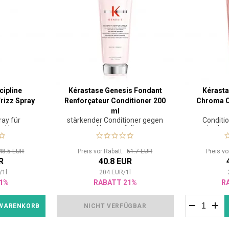
cipline
Kérastase Genesis Fondant
Kérasta
Frizz Spray
Renforçateur Conditioner 200
Chroma C
ml
ray für
stärkender Conditioner gegen
Conditio
nd krauses
Haarausfall
mittelst
48.5 EUR
Preis vor Rabatt:
51.7 EUR
Preis v
R
40.8 EUR
/
1
l
204
EUR
/
1
l
1%
RABATT 21%
R
 WARENKORB
NICHT VERFÜGBAR