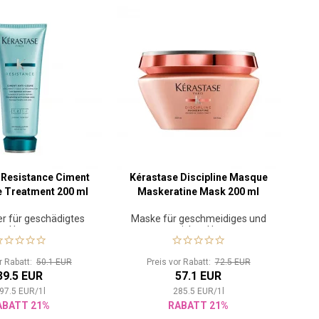
 Resistance Ciment
Kérastase Discipline Masque
e Treatment 200 ml
Maskeratine Mask 200 ml
er für geschädigtes
Maske für geschmeidiges und
Haar
weiches Haar
or Rabatt:
50.1 EUR
Preis vor Rabatt:
72.5 EUR
39.5 EUR
57.1 EUR
97.5
EUR
/
1
l
285.5
EUR
/
1
l
ABATT 21%
RABATT 21%