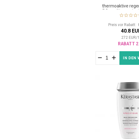
thermoaktive rege
Pflege für geschw
geschädigtes
Preis vor Rabatt:
40.8 EU
272
EUR
/
RABATT 2
IN DEN