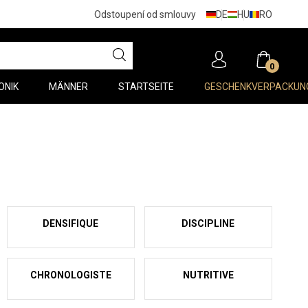
DE
HU
RO
Odstoupení od smlouvy
0
ONIK
MÄNNER
STARTSEITE
GESCHENKVERPACKUN
DENSIFIQUE
DISCIPLINE
CHRONOLOGISTE
NUTRITIVE