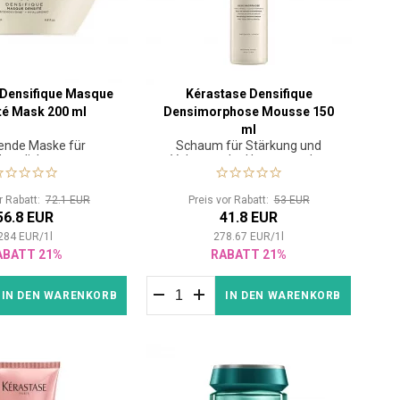
 Densifique Masque
Kérastase Densifique
té Mask 200 ml
Densimorphose Mousse 150
ml
gende Maske für
Schaum für Stärkung und
Haardichte
Volumen der Haare von den
Wurzeln an
or Rabatt:
72.1 EUR
Preis vor Rabatt:
53 EUR
56.8 EUR
41.8 EUR
284
EUR
/
1
l
278.67
EUR
/
1
l
ABATT 21%
RABATT 21%
IN DEN WARENKORB
IN DEN WARENKORB