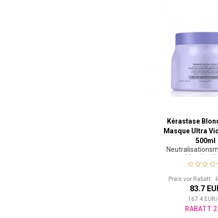
Kérastase Blon
Masque Ultra Vi
500ml
Neutralisations
blondes H
Preis vor Rabatt:
83.7 EU
167.4
EUR
RABATT 2