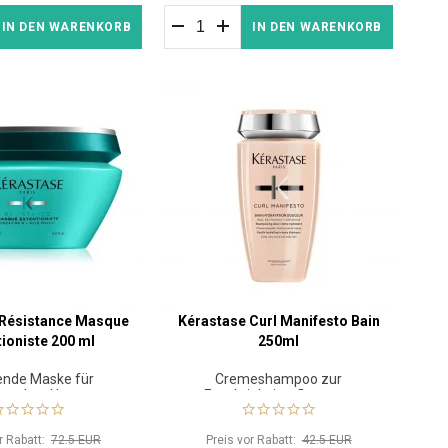
IN DEN WARENKORB
IN DEN WARENKORB
 Résistance Masque
Kérastase Curl Manifesto Bain
tioniste 200 ml
250ml
ende Maske für
Cremeshampoo zur
waches Haar
Feuchtigkeitspflege von
lockigem Haar
or Rabatt:
72.5 EUR
Preis vor Rabatt:
42.5 EUR