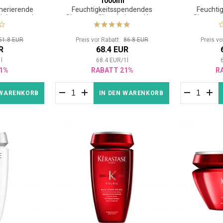
1000ml
nerierende
Feuchtigkeitsspendendes
Feuchti
ächtes und
Shampoo für coloriertes Haar
Shampoo 
 Haar
bl
51.8 EUR
Preis vor Rabatt:
86.8 EUR
Preis v
R
68.4 EUR
1
l
68.4
EUR
/
1
l
1%
RABATT 21%
R
 WARENKORB
IN DEN WARENKORB