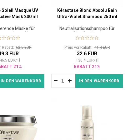
 Soleil Masque UV
Kérastase Blond Absolu Bain
ctive Mask 200 ml
Ultra-Violet Shampoo 250 ml
erende Maske für
Neutralisationsshampoo für
trapaziertes Haar
blondes Haar
or Rabatt:
62.5 EUR
Preis vor Rabatt:
41.4 EUR
49.3 EUR
32.6 EUR
46.5
EUR
/
1
l
130.4
EUR
/
1
l
ABATT 21%
RABATT 21%
IN DEN WARENKORB
IN DEN WARENKORB