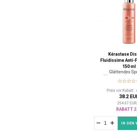
Kérastase Dis
Fluidissime Anti-
150 ml
Glättendes Sp
widerspenstiges u
Haar
Preis vor Rabatt:
38.2 EU
254.67
EUR
RABATT 2
IN DEN