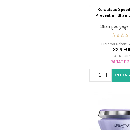
Kérastase Specif
Prevention Sham
Shampoo gegen
werdendes Ha
Haarausfa
Preis vor Rabatt:
32.9 EU
131.6
EUR
RABATT 2
IN DEN