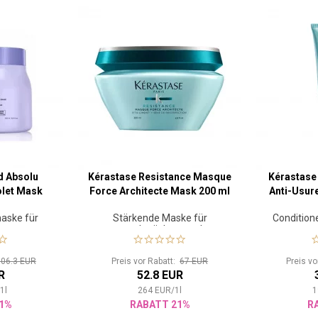
d Absolu
Kérastase Resistance Masque
Kérastase
olet Mask
Force Architecte Mask 200 ml
Anti-Usur
maske für
Stärkende Maske für
Condition
aar
geschwächtes und
geschädigtes Haar
106.3 EUR
Preis vor Rabatt:
67 EUR
Preis v
R
52.8 EUR
/
1
l
264
EUR
/
1
l
1
1%
RABATT 21%
R