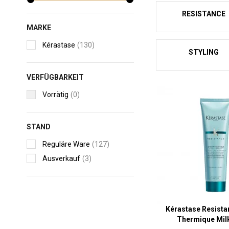
RESISTANCE
MARKE
Kérastase
(130)
STYLING
VERFÜGBARKEIT
Vorrätig
(0)
STAND
Reguläre Ware
(127)
Ausverkauf
(3)
Kérastase Resista
Thermique Milk