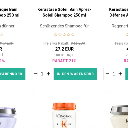
ique Bain
Kérastase Soleil Bain Apres-
Kérastase
poo 250 ml
Soleil Shampoo 250 ml
Défense A
 dünner
Schützendes Shampoo für
Regeneri
ar und
sonnenstrapaziertes Haar
sonnens
ll
41.7 EUR
Preis vor Rabatt:
34.6 EUR
Preis v
R
27.2 EUR
/
1
l
108.8
EUR
/
1
l
2
1%
RABATT 21%
R
 WARENKORB
IN DEN WARENKORB