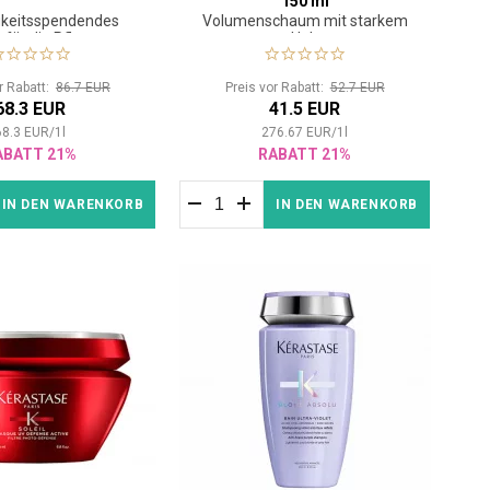
150 ml
gkeitsspendendes
Volumenschaum mit starkem
für die Pflege von
Halt
ondem Haar
or Rabatt:
86.7 EUR
Preis vor Rabatt:
52.7 EUR
68.3 EUR
41.5 EUR
68.3
EUR
/
1
l
276.67
EUR
/
1
l
ABATT 21%
RABATT 21%
IN DEN WARENKORB
IN DEN WARENKORB