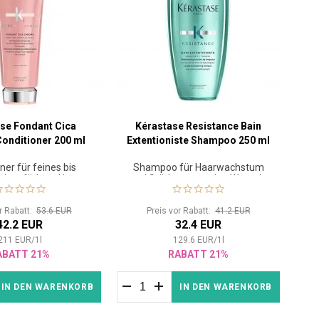
se Fondant Cica
Kérastase Resistance Bain
onditioner 200 ml
Extentioniste Shampoo 250 ml
ner für feines bis
Shampoo für Haarwachstum
ark gefärbtes Haar
und Stärkung von den Wurzeln
or Rabatt:
53.6 EUR
Preis vor Rabatt:
41.2 EUR
42.2 EUR
32.4 EUR
211
EUR
/
1
l
129.6
EUR
/
1
l
ABATT 21%
RABATT 21%
IN DEN WARENKORB
IN DEN WARENKORB