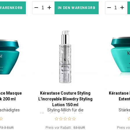
 WARENKORB
IN DEN WARENKORB
ance Masque
Kérastase Couture Styling
Kérastase
k 200 ml
L'incroyable Blowdry Styling
Exten
Lotion 150 ml
eschädigtes
Styling-Milch für die
Stärk
Hitzebehandlung der Haare
sch
73.3 EUR
Preis vor Rabatt:
53 EUR
Preis v