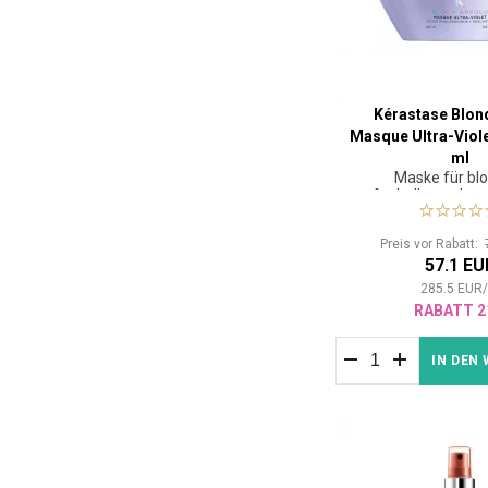
Kérastase Blon
Masque Ultra-Viol
ml
Maske für bl
aufgehelltes oder 
Preis vor Rabatt:
57.1 EU
285.5
EUR
RABATT 2
IN DEN