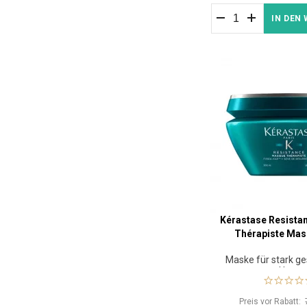
IN DEN
Kérastase Resist
Thérapiste Mas
Maske für stark g
Haar
Preis vor Rabatt: