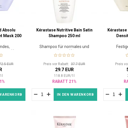
d Absolu
Kérastase Nutritive Bain Satin
Kérastase
et Mask 200
Shampoo 250 ml
Densi
ondes,
Shampoo für normales und
Festi
graues Haar
trockenes Haar
72.5 EUR
Preis vor Rabatt:
37.7 EUR
Preis v
R
29.7 EUR
/
1
l
118.8
EUR
/
1
l
1%
RABATT 21%
R
 WARENKORB
IN DEN WARENKORB