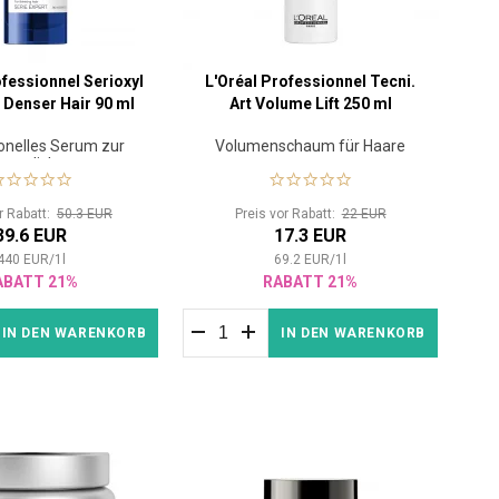
ofessionnel Serioxyl
L'Oréal Professionnel Tecni.
Denser Hair 90 ml
Art Volume Lift 250 ml
onelles Serum zur
Volumenschaum für Haare
rverdichtung
or Rabatt:
50.3 EUR
Preis vor Rabatt:
22 EUR
39.6 EUR
17.3 EUR
440
EUR
/
1
l
69.2
EUR
/
1
l
ABATT 21%
RABATT 21%
IN DEN WARENKORB
IN DEN WARENKORB