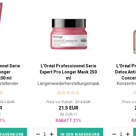
nnel Serie
L'Oréal Professionnel Serie
L'Oréal P
onger
Expert Pro Longer Mask 250
Detox Ant
200 ml
ml
Concen
tellender
Längenwiederherstellungsmaske
Konzentri
er
20.1 EUR
Preis vor Rabatt:
27.3 EUR
Preis v
R
21.5 EUR
l
86
EUR
/
1
l
1%
RABATT 21%
R
 WARENKORB
IN DEN WARENKORB