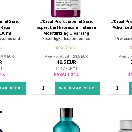
nnel Serie
L'Oréal Professionnel Serie
L'Oreal Pr
 Repair
Expert Curl Expression Intense
Advanced 
200 ml
Moisturizing Cleansing
ockenes und
Feuchtigkeitsspendendes
Professi
Cream Shampoo 300 ml
s Haar
Creme-Shampoo für welliges,
Haa
lockiges und krauses Haar
19.9 EUR
Preis vor Rabatt:
23.5 EUR
Preis v
R
18.5 EUR
1
l
61.67
EUR
/
1
l
1%
RABATT 21%
R
 WARENKORB
IN DEN WARENKORB