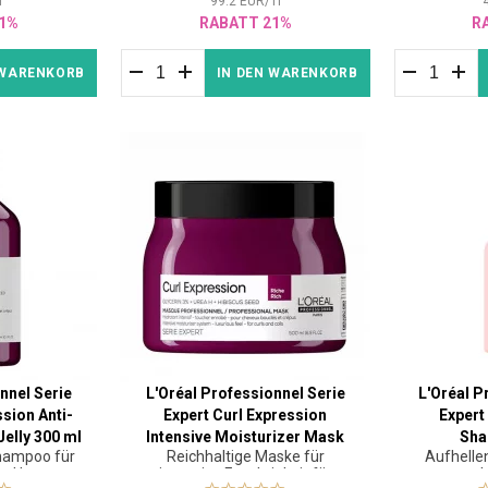
l
99.2
EUR
/
1
l
1%
RABATT 21%
R
 WARENKORB
IN DEN WARENKORB
nnel Serie
L'Oréal Professionnel Serie
L'Oréal P
ssion Anti-
Expert Curl Expression
Expert
Jelly 300 ml
Intensive Moisturizer Mask
Sha
hampoo für
Reichhaltige Maske für
Aufhelle
Rich 500 ml
und krauses
intensive Feuchtigkeit für
col