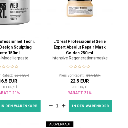
rofessionnel Tecni.
L'Oréal Professionnel Serie
 Design Sculpting
Expert Absolut Repair Mask
aste 150ml
Golden 250 ml
g-Modellierpaste
Intensive Regenerationsmaske
für geschädigtes Haar
or Rabatt:
20.9 EUR
Preis vor Rabatt:
28.6 EUR
16.5 EUR
22.5 EUR
110
EUR
/
1
l
90
EUR
/
1
l
ABATT 21%
RABATT 21%
IN DEN WARENKORB
IN DEN WARENKORB
AUSVERKAUF