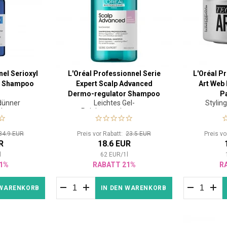
nel Serioxyl
L'Oréal Professionnel Serie
L'Oréal P
y Shampoo
Expert Scalp Advanced
Art Web
Dermo-regulator Shampoo
P
dünner
Leichtes Gel-
Stylin
300 ml
Haar
Reinigungsshampoo
34.9 EUR
Preis vor Rabatt:
23.5 EUR
Preis v
R
18.6 EUR
l
62
EUR
/
1
l
1%
RABATT 21%
R
 WARENKORB
IN DEN WARENKORB