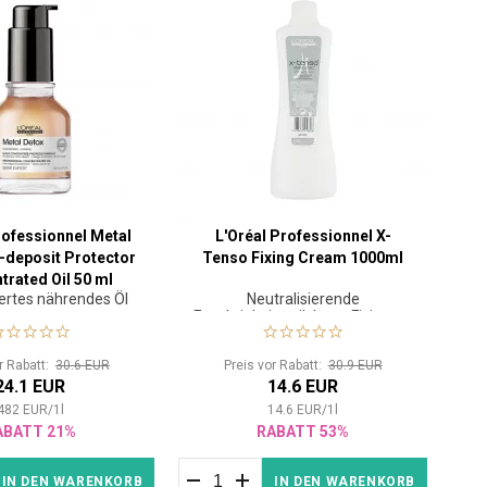
rofessionnel Metal
L'Oréal Professionnel X-
i-deposit Protector
Tenso Fixing Cream 1000ml
trated Oil 50 ml
ertes nährendes Öl
Neutralisierende
Feuchtigkeitsmilch zur Fixierung
der Haare
or Rabatt:
30.6 EUR
Preis vor Rabatt:
30.9 EUR
24.1 EUR
14.6 EUR
482
EUR
/
1
l
14.6
EUR
/
1
l
ABATT 21%
RABATT 53%
IN DEN WARENKORB
IN DEN WARENKORB