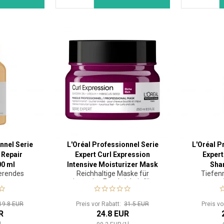
nnel Serie
L'Oréal Professionnel Serie
L'Oréal P
 Repair
Expert Curl Expression
Expert
0 ml
Intensive Moisturizer Mask
Sha
erendes
Reichhaltige Maske für
Tiefen
Rich 250 ml
o
intensive Feuchtigkeit für
welliges, lockiges und krauses
Haar
19.8 EUR
Preis vor Rabatt:
31.5 EUR
Preis v
R
24.8 EUR