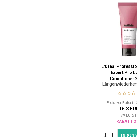
L'Oréal Professio
Expert Pro L
Conditioner 
Längenwiederhers
Condition
Preis vor Rabatt:
15.8 EU
79
EUR
/
1
RABATT 2
IN DEN