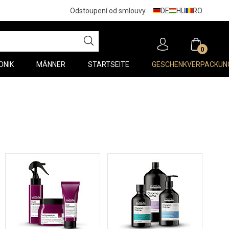
DE
HU
RO
Odstoupení od smlouvy
0
ONIK
MÄNNER
STARTSEITE
GESCHENKVERPACKUN