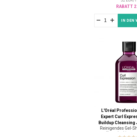
52
EUR
/
1
RABATT 2
IN DEN
L'Oréal Professio
Expert Curl Expre
Buildup Cleansing 
Reinigendes Gel-S
welliges, lockiges 