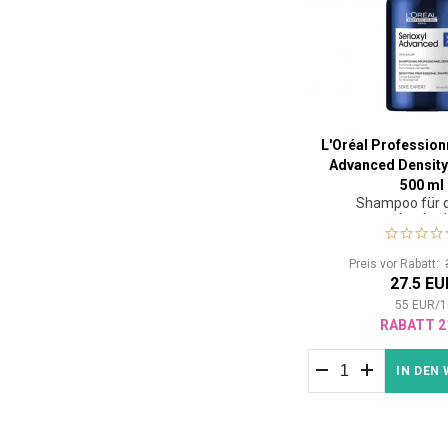
L'Oréal Profession
Advanced Densit
500 ml
Shampoo für 
werdendes 
Preis vor Rabatt:
27.5 EU
55
EUR
/
1
RABATT 2
IN DEN