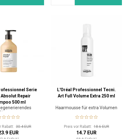
rofessionnel Serie
L'Oréal Professionnel Tecni.
 Absolut Repair
Art Full Volume Extra 250 ml
mpoo 500 ml
regenerierendes
Haarmousse für extra Volumen
Shampoo
or Rabatt:
30.4 EUR
Preis vor Rabatt:
18.6 EUR
23.9 EUR
14.7 EUR