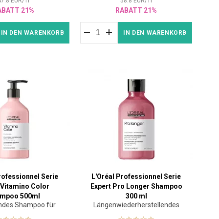
47.8
EUR
/
1
l
58.8
EUR
/
1
l
ABATT 21%
RABATT 21%
IN DEN WARENKORB
IN DEN WARENKORB
rofessionnel Serie
L'Oréal Professionnel Serie
 Vitamino Color
Expert Pro Longer Shampoo
mpoo 500ml
300 ml
ndes Shampoo für
Längenwiederherstellendes
oriertes Haar
Shampoo