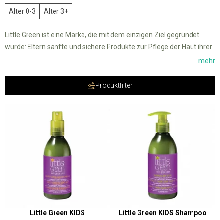
Alter 0-3
Alter 3+
Little Green ist eine Marke, die mit dem einzigen Ziel gegründet
wurde: Eltern sanfte und sichere Produkte zur Pflege der Haut ihrer
Kinder bereitzustellen. Mit einem tiefen Verständnis dafür, wie
mehr
empfindlich und verletzlich Kinderhaut sein kann, bietet Little Green
innovative Lösungen, die darauf ausgelegt sind, die beste Pflege
Produktfilter
ohne jegliches Risiko zu bieten.
Unsere Produkte werden unter Berücksichtigung der neuesten
Erkenntnisse in der Dermatologie und der Pflege von Kinderhaut
entwickelt. Sie sind hypoallergen, ohne Parabene, Sulfate und
Phthalate, was sicherstellt, dass sie besonders sanft und schonend
zur empfindlichen Haut Ihrer Kleinen sind. Unabhängig davon, ob Sie
nach Shampoos, Conditionern, Duschgels oder anderen Produkten
suchen, bietet Little Green eine komplette Reihe, die die Bedürfnisse
jeder Kinderhaut erfüllt.
Little Green KIDS
Little Green KIDS Shampoo
Wir glauben, dass Eltern es verdienen, Seelenfrieden zu haben,