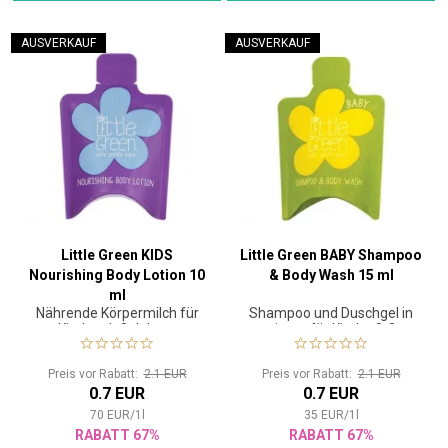
AUSVERKAUF
AUSVERKAUF
Little Green KIDS
Little Green BABY Shampoo
Nourishing Body Lotion 10
& Body Wash 15 ml
ml
Nährende Körpermilch für
Shampoo und Duschgel in
Kinder ab 3 Jahren
einem für Kinder 0-3
Preis vor Rabatt:
2.1 EUR
Preis vor Rabatt:
2.1 EUR
0.7 EUR
0.7 EUR
70
EUR
/
1
l
35
EUR
/
1
l
RABATT 67%
RABATT 67%