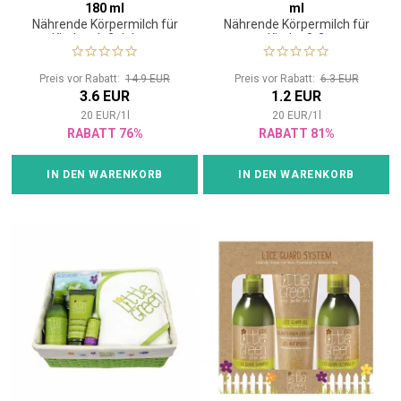
180 ml
ml
Nährende Körpermilch für
Nährende Körpermilch für
Kinder ab 3 Jahren
Kinder 0-3
Preis vor Rabatt:
14.9 EUR
Preis vor Rabatt:
6.3 EUR
3.6 EUR
1.2 EUR
20
EUR
/
1
l
20
EUR
/
1
l
RABATT 76%
RABATT 81%
IN DEN WARENKORB
IN DEN WARENKORB