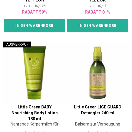
12.1
EUR
/
1
kg
20
EUR
/
1
l
RABATT 59%
RABATT 81%
IN DEN WARENKORB
IN DEN WARENKORB
AUSVERKAUF
Little Green BABY
Little Green LICE GUARD
Nourishing Body Lotion
Detangler 240 ml
180 ml
Nährende Körpermilch für
Balsam zur Vorbeugung
Kinder 0-3
gegen Läuse