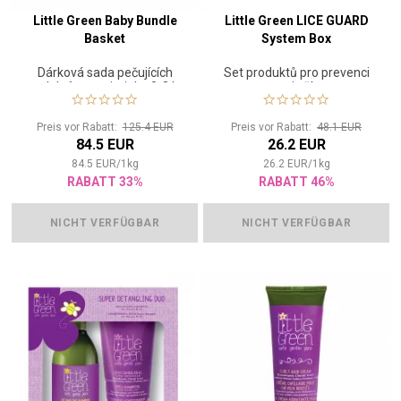
Little Green Baby Bundle
Little Green LICE GUARD
Basket
System Box
Dárková sada pečujících
Set produktů pro prevenci
produktů pro miminka 0-3 let
proti vším
Preis vor Rabatt:
125.4 EUR
Preis vor Rabatt:
48.1 EUR
84.5 EUR
26.2 EUR
84.5
EUR
/
1
kg
26.2
EUR
/
1
kg
RABATT 33%
RABATT 46%
NICHT VERFÜGBAR
NICHT VERFÜGBAR