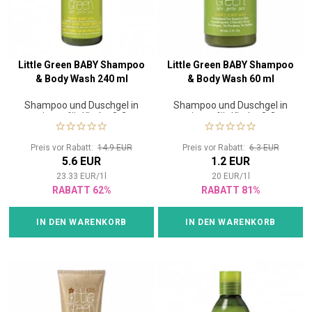
Little Green BABY Shampoo
Little Green BABY Shampoo
& Body Wash 240 ml
& Body Wash 60 ml
Shampoo und Duschgel in
Shampoo und Duschgel in
einem für Kinder 0-3
einem für Kinder 0-3
Preis vor Rabatt:
14.9 EUR
Preis vor Rabatt:
6.3 EUR
5.6 EUR
1.2 EUR
23.33
EUR
/
1
l
20
EUR
/
1
l
RABATT 62%
RABATT 81%
IN DEN WARENKORB
IN DEN WARENKORB