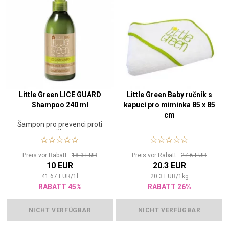
Little Green LICE GUARD
Little Green Baby ručník s
Shampoo 240 ml
kapucí pro miminka 85 x 85
cm
Šampon pro prevenci proti
vším
Preis vor Rabatt:
18.3 EUR
Preis vor Rabatt:
27.6 EUR
10 EUR
20.3 EUR
41.67
EUR
/
1
l
20.3
EUR
/
1
kg
RABATT 45%
RABATT 26%
NICHT VERFÜGBAR
NICHT VERFÜGBAR