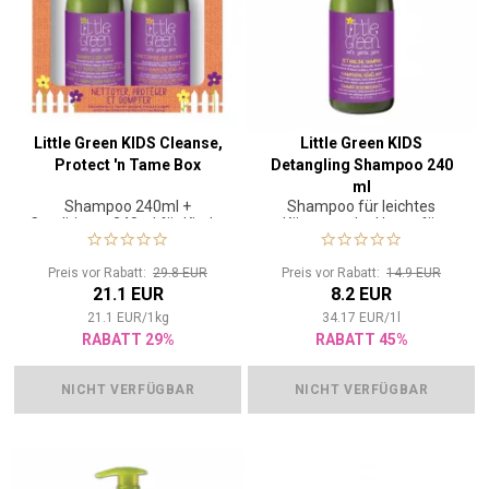
Little Green KIDS Cleanse,
Little Green KIDS
Protect 'n Tame Box
Detangling Shampoo 240
ml
Shampoo 240ml +
Shampoo für leichtes
Conditioner 240ml für Kinder
Kämmen der Haare für
3+
Kinder ab 3 Jahren
Preis vor Rabatt:
29.8 EUR
Preis vor Rabatt:
14.9 EUR
21.1 EUR
8.2 EUR
21.1
EUR
/
1
kg
34.17
EUR
/
1
l
RABATT 29%
RABATT 45%
NICHT VERFÜGBAR
NICHT VERFÜGBAR