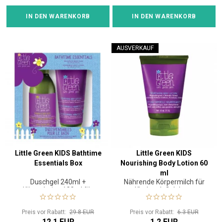
IN DEN WARENKORB
IN DEN WARENKORB
AUSVERKAUF
Little Green KIDS Bathtime
Little Green KIDS
Essentials Box
Nourishing Body Lotion 60
ml
Duschgel 240ml +
Nährende Körpermilch für
Körperlotion 180ml für
Kinder ab 3 Jahren
Kinder 3+
Preis vor Rabatt:
29.8 EUR
Preis vor Rabatt:
6.3 EUR
12.1 EUR
1.2 EUR