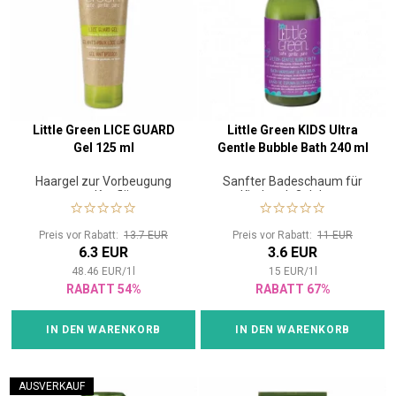
Little Green LICE GUARD
Little Green KIDS Ultra
Gel 125 ml
Gentle Bubble Bath 240 ml
Haargel zur Vorbeugung
Sanfter Badeschaum für
gegen Kopfläuse
Kinder ab 3 Jahren
Preis vor Rabatt:
13.7 EUR
Preis vor Rabatt:
11 EUR
6.3 EUR
3.6 EUR
48.46
EUR
/
1
l
15
EUR
/
1
l
RABATT 54%
RABATT 67%
IN DEN WARENKORB
IN DEN WARENKORB
AUSVERKAUF