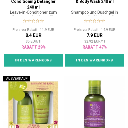
Conditioning Detangler
& Body Wash 240 ml
wenn es um die Betreuung ihrer Kinder geht, und deshalb wird jedes
240 ml
unserer Produkte strengen Tests unterzogen und von Kinderärzten
Leave-in-Conditioner zum
Shampoo und Duschgel in
genehmigt. Mit Little Green können Sie sicher sein, dass Ihre Kinder
Entwirren der Haare für
einem für Kinder ab 3
Kinder ab 3 Jahren
Jahren
Pflege erhalten, die nicht nur wirksam, sondern auch sicher ist.
Preis vor Rabatt:
11.9 EUR
Preis vor Rabatt:
14.9 EUR
8.4 EUR
7.9 EUR
35
EUR
/
1
l
32.92
EUR
/
1
l
RABATT 29%
RABATT 47%
IN DEN WARENKORB
IN DEN WARENKORB
AUSVERKAUF