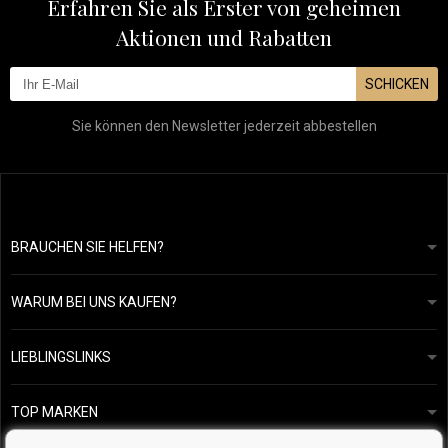
Erfahren Sie als Erster von geheimen
Aktionen und Rabatten
SCHICKEN
Sie können den Newsletter jederzeit abbestellen
BRAUCHEN SIE HELFEN?
info@mapeja.de
Allgemeine geschäftsbedingungen
Wir werden innerhalb von 24 Stunden antworten.
WARUM BEI UNS KAUFEN?
Datenschutzerklärung
Unsere Geschichte
Übersicht über Zahlungen und Versand
Blog
Ecru New York
LIEBLINGSLINKS
Rückgabe von Waren
Friseurberatung
Kérastase
Kontakte
TOP MARKEN
O&M
Kostenlose Produktproben
Paul Mitchell