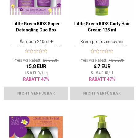
Little Green KIDS Super
Little Green KIDS Curly Hair
Detangling Duo Box
Cream 125 ml
Šampon 240ml +
Krém pro rozčesávání
kondicionér 180ml pro děti
kudrnatých vlasů pro děti 3+
3+
Preis vor Rabatt:
29.8 EUR
Preis vor Rabatt:
12.6 EUR
15.8 EUR
6.7 EUR
15.8
EUR
/
1
kg
51.54
EUR
/
1
l
RABATT 47%
RABATT 47%
NICHT VERFÜGBAR
NICHT VERFÜGBAR