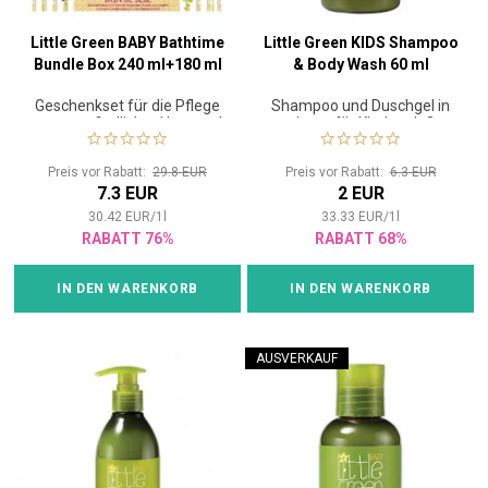
Little Green BABY Bathtime
Little Green KIDS Shampoo
Bundle Box 240 ml+180 ml
& Body Wash 60 ml
Geschenkset für die Pflege
Shampoo und Duschgel in
von empfindlicher Haut und
einem für Kinder ab 3
Haaren von Babys 0-3
Jahren
Preis vor Rabatt:
29.8 EUR
Preis vor Rabatt:
6.3 EUR
7.3 EUR
2 EUR
30.42
EUR
/
1
l
33.33
EUR
/
1
l
RABATT 76%
RABATT 68%
IN DEN WARENKORB
IN DEN WARENKORB
AUSVERKAUF