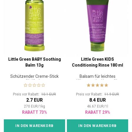
Little Green BABY Soothing
Little Green KIDS
Balm 13g
Conditioning Rinse 180 ml
Schützender Creme-Stick
Balsam für leichtes
für Kinder
Kämmen der Haare für
Kinder ab 3 Jahren
Preis vor Rabatt:
10.1 EUR
Preis vor Rabatt:
11.9 EUR
2.7 EUR
8.4 EUR
270
EUR
/
1
kg
46.67
EUR
/
1
l
RABATT 73%
RABATT 29%
IN DEN WARENKORB
IN DEN WARENKORB