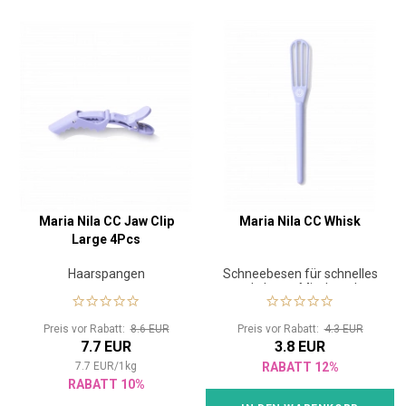
Maria Nila CC Jaw Clip
Maria Nila CC Whisk
Large 4Pcs
Haarspangen
Schneebesen für schnelles
und glattes Mischen der
Farbe
Preis vor Rabatt:
8.6 EUR
Preis vor Rabatt:
4.3 EUR
7.7 EUR
3.8 EUR
7.7
EUR
/
1
kg
RABATT 12%
RABATT 10%