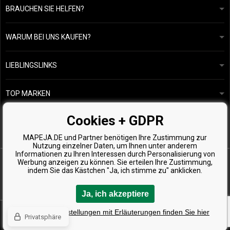
BRAUCHEN SIE HELFEN?
info@mapeja.de
Allgemeine geschäftsbedingungen
Wir werden innerhalb von 24 Stunden antworten.
WARUM BEI UNS KAUFEN?
Datenschutzerklärung
Unsere Geschichte
Übersicht über Zahlungen und Versand
Blog
Ecru New York
LIEBLINGSLINKS
Rückgabe von Waren
Friseurberatung
Kérastase
Kontakte
TOP MARKEN
O&M
Kostenlose Produktproben
Paul Mitchell
Cookies + GDPR
Wella Professionals
MAPEJA.DE und Partner benötigen Ihre Zustimmung zur
Zenz Organic
Nutzung einzelner Daten, um Ihnen unter anderem
Informationen zu Ihren Interessen durch Personalisierung von
Werbung anzeigen zu können. Sie erteilen Ihre Zustimmung,
indem Sie das Kästchen "Ja, ich stimme zu" anklicken.
Ja, ich akzeptiere
Copyright © 2026 Mapeja.de, Alle Rechte vorbehalten
Detaillierte Einstellungen mit Erläuterungen finden Sie hier
Privatsphäre
Eshops & webseiten
BINARGON.cz