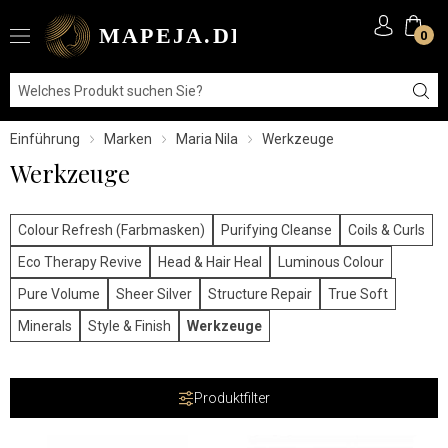
0
Einführung
Marken
Maria Nila
Werkzeuge
Werkzeuge
Colour Refresh (Farbmasken)
Purifying Cleanse
Coils & Curls
Eco Therapy Revive
Head & Hair Heal
Luminous Colour
Pure Volume
Sheer Silver
Structure Repair
True Soft
Minerals
Style & Finish
Werkzeuge
Produktfilter