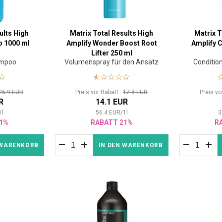
ults High
Matrix Total Results High
Matrix T
o 1000 ml
Amplify Wonder Boost Root
Amplify 
Lifter 250 ml
mpoo
Volumenspray für den Ansatz
Condition
oh
25.9 EUR
Preis vor Rabatt:
17.8 EUR
Preis v
R
14.1 EUR
1
l
56.4
EUR
/
1
l
3
1%
RABATT 21%
R
 WARENKORB
IN DEN WARENKORB