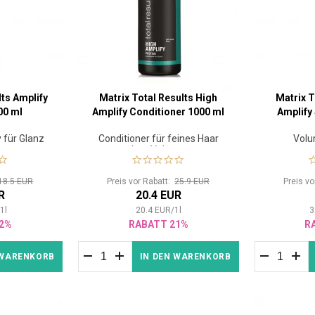
lts Amplify
Matrix Total Results High
Matrix T
00 ml
Amplify Conditioner 1000 ml
Amplify
 für Glanz
Conditioner für feines Haar
Vol
men
ohne Volumen
18.5 EUR
Preis vor Rabatt:
25.9 EUR
Preis v
R
20.4 EUR
/
1
l
20.4
EUR
/
1
l
3
2%
RABATT 21%
R
 WARENKORB
IN DEN WARENKORB