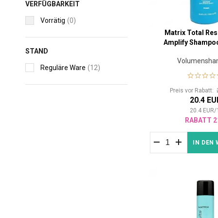
VERFÜGBARKEIT
Vorrätig
(0)
Matrix Total Res
Amplify Shampo
STAND
Volumensha
Reguläre Ware
(12)
Preis vor Rabatt:
20.4 EU
20.4
EUR
/
RABATT 2
IN DEN