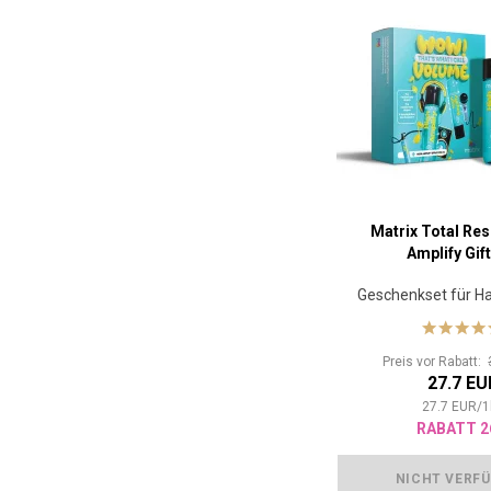
Matrix Total Res
Amplify Gift
Geschenkset für H
Preis vor Rabatt:
27.7 EU
27.7
EUR
/
1
RABATT 2
NICHT VERF