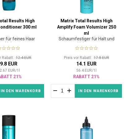
otal Results High
Matrix Total Results High
Conditioner 300 ml
Amplify Foam Volumizer 250
ml
er für feines Haar
Schaumfestiger für Halt und
ne Volumen
Volumen
or Rabatt:
12.4 EUR
Preis vor Rabatt:
17.8 EUR
9.8 EUR
14.1 EUR
2.67
EUR
/
1
l
56.4
EUR
/
1
l
ABATT 21%
RABATT 21%
IN DEN WARENKORB
IN DEN WARENKORB