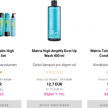
ults High
Matrix High Amplify Root Up
Matrix Tot
 Set
Wash 400 ml
Condi
aarvolumen
Čisticí šampon pro objem od
Kondicion
kořínků
če
37.4 EUR
Preis vor Rabatt:
15.7 EUR
Preis v
R
12.7 EUR
kg
31.75
EUR
/
1
l
3
6%
RABATT 19%
R
ÜGBAR
NICHT VERFÜGBAR
NICH