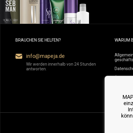
BRAUCHEN SIE HELFEN?
WARUM B
Allgemei
info@mapeja.de
geschäft
Wir werden innerhalb von 24 Stunden
Datensch
antworten.
Übersicht
Versand
Rückgabe
MAP
ein
In
könn