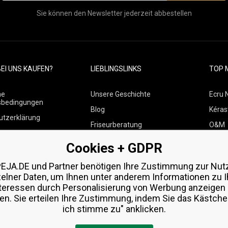
Sie können den Newsletter jederzeit abbestellen
EI UNS KAUFEN?
LIEBLINGSLINKS
TOP 
ne
Unsere Geschichte
Ecru 
sbedingungen
Blog
Kéras
utzerklärung
Friseurberatung
O&M
 über Zahlungen und
Kontakte
Paul M
Cookies + GDPR
Kostenlose Produktproben
Wella
 von Waren
EJA.DE und Partner benötigen Ihre Zustimmung zur Nut
Zenz 
zelner Daten, um Ihnen unter anderem Informationen zu I
teressen durch Personalisierung von Werbung anzeigen
en. Sie erteilen Ihre Zustimmung, indem Sie das Kästchen
ich stimme zu" anklicken.