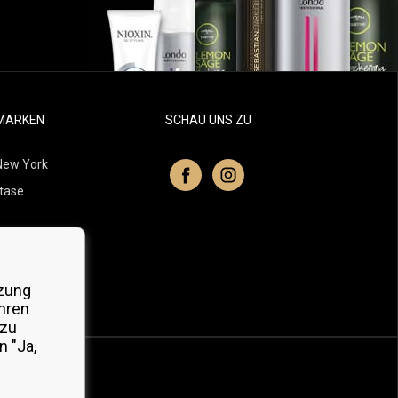
MARKEN
SCHAU UNS ZU
New York
tase
itchell
 Professionals
zung
Organic
hren
 zu
 "Ja,