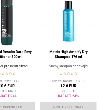
al Results Dark Envy
Matrix High Amplify Dry
tioner 300 ml
Shampoo 176 ml
ér pro neutralizaci
Suchý šampon dodávající
rvených tónů
podporu a strukturu
or Rabatt:
14 EUR
Preis vor Rabatt:
16.6 EUR
10.6 EUR
12.6 EUR
5.33
EUR
/
1
l
70
EUR
/
1
l
ABATT 24%
RABATT 24%
T VERFÜGBAR
NICHT VERFÜGBAR