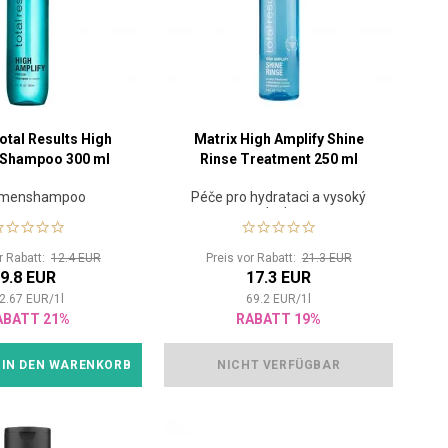
otal Results High
Matrix High Amplify Shine
 Shampoo 300 ml
Rinse Treatment 250 ml
umenshampoo
Péče pro hydrataci a vysoký
lesk
or Rabatt:
12.4 EUR
Preis vor Rabatt:
21.3 EUR
9.8 EUR
17.3 EUR
2.67
EUR
/
1
l
69.2
EUR
/
1
l
ABATT 21%
RABATT 19%
IN DEN WARENKORB
NICHT VERFÜGBAR