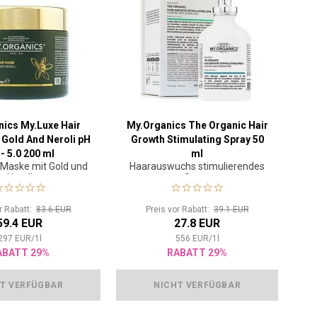
ics My.Luxe Hair
My.Organics The Organic Hair
Gold And Neroli pH
Growth Stimulating Spray 50
 - 5.0 200 ml
ml
 Maske mit Gold und
Haarauswuchs stimulierendes
Neroli
Spray
or Rabatt:
83.6 EUR
Preis vor Rabatt:
39.1 EUR
59.4 EUR
27.8 EUR
297
EUR
/
1
l
556
EUR
/
1
l
ABATT 29%
RABATT 29%
T VERFÜGBAR
NICHT VERFÜGBAR