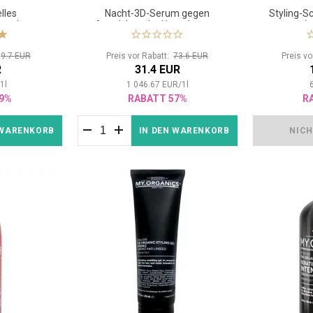
lles
Nacht-3D-Serum gegen
Styling-S
nsgel
Anzeichen der Hautalterung
mit
:
9.7 EUR
Preis vor Rabatt:
73.6 EUR
Preis v
R
31.4 EUR
/
1
l
1 046.67
EUR
/
1
l
9%
RABATT 57%
R
 WARENKORB
IN DEN WARENKORB
NICH