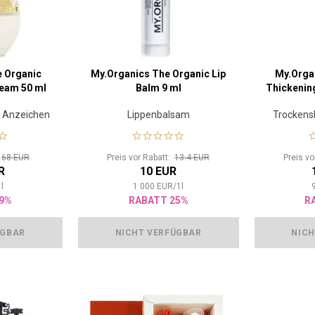
e Organic
My.Organics The Organic Lip
My.Orga
eam 50 ml
Balm 9 ml
Thickenin
 Anzeichen
Lippenbalsam
Trockens
erung
:
68 EUR
Preis vor Rabatt:
13.4 EUR
Preis v
R
10 EUR
1
l
1 000
EUR
/
1
l
9%
RABATT 25%
R
ÜGBAR
NICHT VERFÜGBAR
NICH