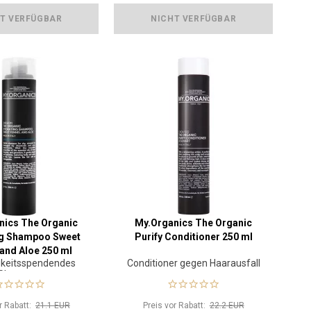
T VERFÜGBAR
NICHT VERFÜGBAR
nics The Organic
My.Organics The Organic
ng Shampoo Sweet
Purify Conditioner 250 ml
 and Aloe 250 ml
gkeitsspendendes
Conditioner gegen Haarausfall
Shampoo
or Rabatt:
21.1 EUR
Preis vor Rabatt:
22.2 EUR