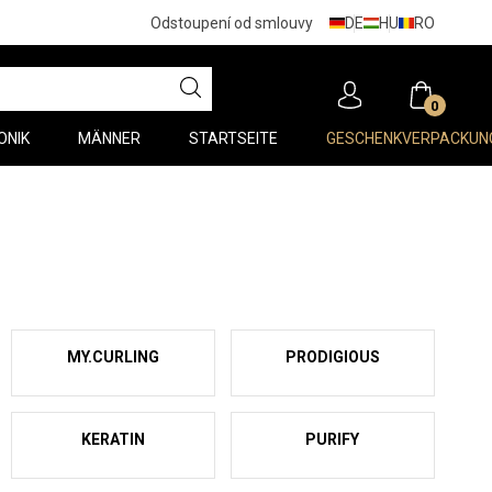
DE
HU
RO
Odstoupení od smlouvy
0
ONIK
MÄNNER
STARTSEITE
GESCHENKVERPACKUN
MY.CURLING
PRODIGIOUS
KERATIN
PURIFY