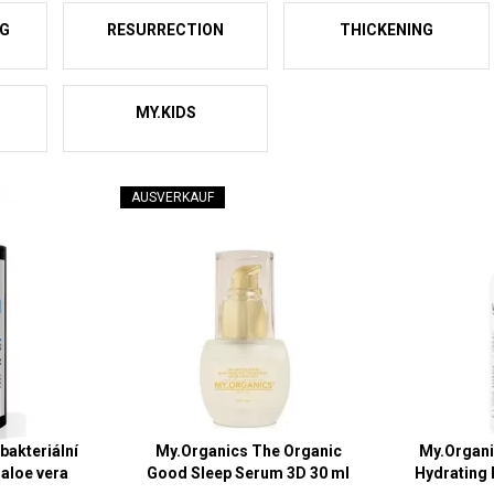
NG
RESURRECTION
THICKENING
MY.KIDS
AUSVERKAUF
akteriální
My.Organics The Organic
My.Organi
 aloe vera
Good Sleep Serum 3D 30 ml
Hydrating