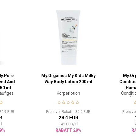
My.Pure
My.Organics My.Kids Milky
My.Or
eed And
Way Body Lotion 200 ml
Conditi
50 ml
Hama
äufiges
Körperlotion
Conditi
hen
Ha
24.9 EUR
Preis vor Rabatt:
39.9 EUR
Preis v
R
28.4 EUR
1
l
142
EUR
/
1
l
9%
RABATT 29%
R