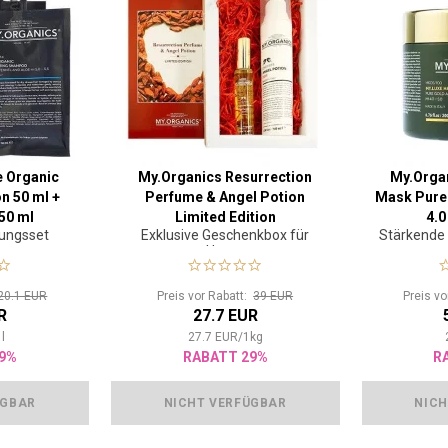
e Organic
My.Organics Resurrection
My.Organ
n 50 ml +
Perfume & Angel Potion
Mask Pure 
50 ml
Limited Edition
4.0
rungsset
Exklusive Geschenkbox für
Stärkende
Haare
20.1 EUR
Preis vor Rabatt:
39 EUR
Preis v
R
27.7 EUR
1
l
27.7
EUR
/
1
kg
9%
RABATT 29%
R
ÜGBAR
NICHT VERFÜGBAR
NICH