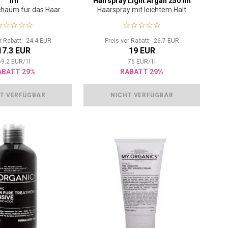
ml
Hairspray Light Argan 250 ml
chaum für das Haar
Haarspray mit leichtem Halt
 starkem Halt
or Rabatt:
24.4 EUR
Preis vor Rabatt:
26.7 EUR
17.3 EUR
19 EUR
69.2
EUR
/
1
l
76
EUR
/
1
l
ABATT 29%
RABATT 29%
T VERFÜGBAR
NICHT VERFÜGBAR