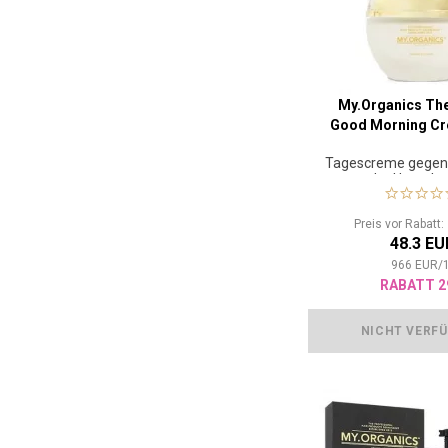
My.Organics Th
Good Morning Cr
Tagescreme gegen
der Hautalt
Preis vor Rabatt
48.3 EU
966
EUR
/
RABATT 2
NICHT VERF