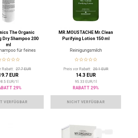
nics The Organic
MR.MOUSTACHE Mr.Clean
g Dry Shampoo 200
Purifying Lotion 150 ml
ml
hampoo für feines
Reinigungsmilch
Haar
or Rabatt:
27.7 EUR
Preis vor Rabatt:
20.1 EUR
19.7 EUR
14.3 EUR
98.5
EUR
/
1
l
95.33
EUR
/
1
l
ABATT 29%
RABATT 29%
T VERFÜGBAR
NICHT VERFÜGBAR