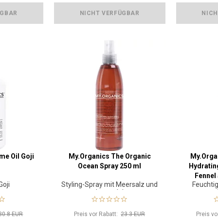
ÜGBAR
NICHT VERFÜGBAR
NICH
me Oil Goji
My.Organics The Organic
My.Orga
Ocean Spray 250 ml
Hydrati
Fennel
Goji
Styling-Spray mit Meersalz und
Feuchti
Lavendel
30.8 EUR
Preis vor Rabatt:
23.3 EUR
Preis v