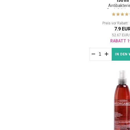
150 ml
Antibakterie
Desinfektio
Preis vor Rabatt
7.9 EU
52.67
EUR
RABATT 1
IN DEN