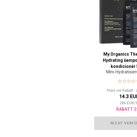
My.Organics Th
Hydrating šampo
kondicionér 
Mini-Hydratisie
Preis vor Rabatt:
14.3 EU
286
EUR
/
RABATT 2
NICHT VERF