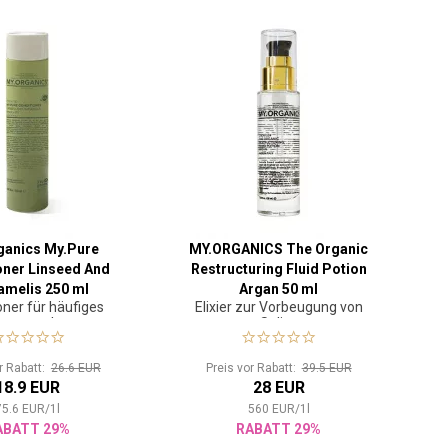
ganics My.Pure
MY.ORGANICS The Organic
oner Linseed And
Restructuring Fluid Potion
melis 250 ml
Argan 50 ml
oner für häufiges
Elixier zur Vorbeugung von
arewaschen
Spliss
or Rabatt:
26.6 EUR
Preis vor Rabatt:
39.5 EUR
18.9 EUR
28 EUR
75.6
EUR
/
1
l
560
EUR
/
1
l
ABATT 29%
RABATT 29%