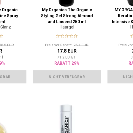
e Organic
My.Organics The Organic
MY.ORGA
ine Spray
Styling Gel Strong Almond
Keratin
 ml
and Linseed 250 ml
Intensive 
 Glanz
Haargel
H
38.5 EUR
Preis vor Rabatt:
25.1 EUR
Preis vo
R
17.8 EUR
/
1
l
71.2
EUR
/
1
l
3
9%
RABATT 29%
R
ÜGBAR
NICHT VERFÜGBAR
NICH