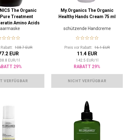
NICS The Organic
My.Organics The Organic
 Pure Treatment
Healthy Hands Cream 75 ml
Keratin Amino Acids
aarmaske
schützende Handcreme
250 ml
r Rabatt:
108.7 EUR
Preis vor Rabatt:
16.1 EUR
77.2 EUR
11.4 EUR
08.8
EUR
/
1
l
142.5
EUR
/
1
l
ABATT 29%
RABATT 29%
T VERFÜGBAR
NICHT VERFÜGBAR