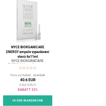
NYCE BIORGANICARE
ENERGY ampule vypadávání
vlasů 6x11ml
NYCE BIORGANICARE
ENERGY - Ampullen gegen
Haarausfall
Preis vor Rabatt:
52.8 EUR
40.6 EUR
4 060
EUR
/
1
l
RABATT 23%
IN DEN WARENKORB