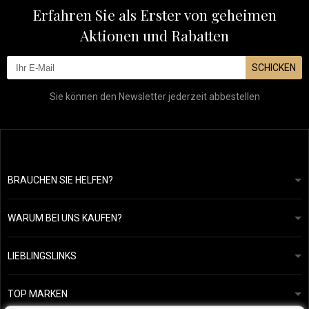
Erfahren Sie als Erster von geheimen
Aktionen und Rabatten
SCHICKEN
Sie können den Newsletter jederzeit abbestellen
BRAUCHEN SIE HELFEN?
info@mapeja.de
Allgemeine geschäftsbedingungen
Wir werden innerhalb von 24 Stunden antworten.
WARUM BEI UNS KAUFEN?
Datenschutzerklärung
Unsere Geschichte
Übersicht über Zahlungen und Versand
Blog
Ecru New York
LIEBLINGSLINKS
Rückgabe von Waren
Friseurberatung
Kérastase
Kontakte
TOP MARKEN
O&M
Kostenlose Produktproben