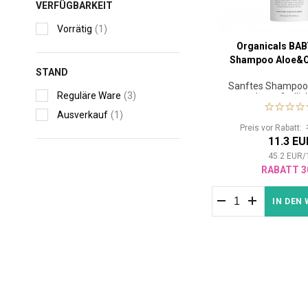
VERFÜGBARKEIT
Vorrätig
(1)
Organicals BAB
Shampoo Aloe&O
STAND
Sanftes Shampoo 
Reguläre Ware
(3)
und empfindlic
Ausverkauf
(1)
Preis vor Rabatt:
11.3 EU
45.2
EUR
/
RABATT 3
IN DEN