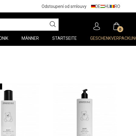
DE
HU
RO
Odstoupení od smlouvy
0
ONIK
MÄNNER
STARTSEITE
GESCHENKVERPACKUN