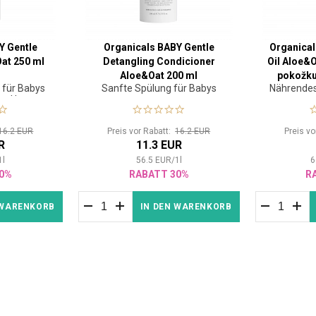
Y Gentle
Organicals BABY Gentle
Organical
at 250 ml
Detangling Condicioner
Oil Aloe&Oa
Aloe&Oat 200 ml
pokožku
für Babys
Sanfte Spülung für Babys
Nährendes 
he Haut
16.2 EUR
Preis vor Rabatt:
16.2 EUR
Preis v
R
11.3 EUR
1
l
56.5
EUR
/
1
l
6
0%
RABATT 30%
R
 WARENKORB
IN DEN WARENKORB