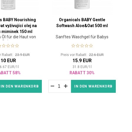
s BABY Nourishing
Organicals BABY Gentle
t vyživující olej na
Softwash Aloe&Oat 500 ml
 miminek 150 ml
Öl für die Haut von
Sanftes Waschgel für Babys
Babys
or Rabatt:
23.9 EUR
Preis vor Rabatt:
22.6 EUR
10 EUR
15.9 EUR
6.67
EUR
/
1
l
31.8
EUR
/
1
l
ABATT 58%
RABATT 30%
IN DEN WARENKORB
IN DEN WARENKORB