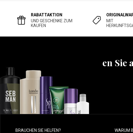
RABATTAKTION
ORIGINALWA
UND GESCHENKE ZUM
MIT
KAUFEN
HERKUNFTSG
Erfahren Sie 
BRAUCHEN SIE HELFEN?
WARUM B