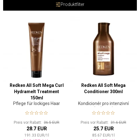
Produktfilter
Redken All Soft Mega Curl
Redken All Soft Mega
Hydramelt Treatment
Conditioner 300ml
150ml
Pflege für lockiges Haar
Kondicionér pro intenzivní
hydrataci
Preis vor Rabatt:
36.5 EUR
Preis vor Rabatt:
31.6 EUR
28.7 EUR
25.7 EUR
191.33
EUR
/
1
l
85.67
EUR
/
1
l