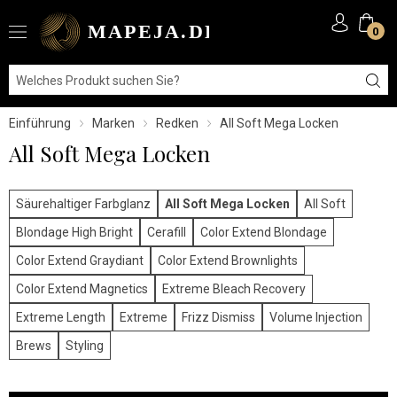
0
Einführung
Marken
Redken
All Soft Mega Locken
All Soft Mega Locken
Säurehaltiger Farbglanz
All Soft Mega Locken
All Soft
Blondage High Bright
Cerafill
Color Extend Blondage
Color Extend Graydiant
Color Extend Brownlights
Color Extend Magnetics
Extreme Bleach Recovery
Extreme Length
Extreme
Frizz Dismiss
Volume Injection
Brews
Styling