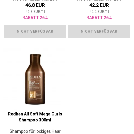
46.8 EUR
42.2 EUR
46.8
EUR
/
1
l
42.2
EUR
/
1
l
RABATT 26%
RABATT 26%
NICHT VERFÜGBAR
NICHT VERFÜGBAR
Redken All Soft Mega Curls
Shampoo 300ml
Shampoo für lockiges Haar