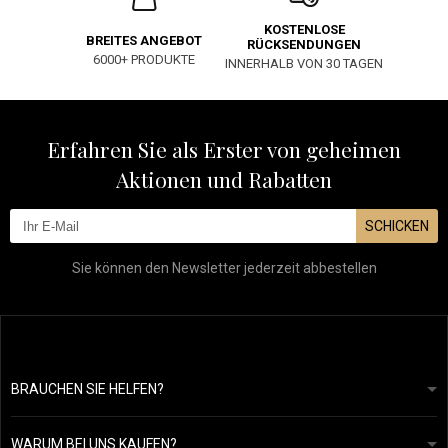
KOSTENLOSE
BREITES ANGEBOT
RÜCKSENDUNGEN
6000+ PRODUKTE
INNERHALB VON 30 TAGEN
Erfahren Sie als Erster von geheimen
Aktionen und Rabatten
SCHICKEN
Sie können den Newsletter jederzeit abbestellen
BRAUCHEN SIE HELFEN?
info@mapeja.de
Allgemeine geschäftsbedingungen
Wir werden innerhalb von 24 Stunden antworten.
WARUM BEI UNS KAUFEN?
Datenschutzerklärung