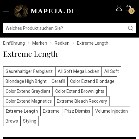
0
Einführung
Marken
Redken
Extreme Length
Extreme Length
Säurehaltiger Farbglanz
All Soft Mega Locken
All Soft
Blondage High Bright
Cerafill
Color Extend Blondage
Color Extend Graydiant
Color Extend Brownlights
Color Extend Magnetics
Extreme Bleach Recovery
Extreme Length
Extreme
Frizz Dismiss
Volume Injection
Brews
Styling