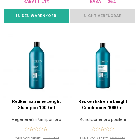
RABATT 21%
RABATT 26%
IN DEN WARENKORB
NICHT VERFÜGBAR
Redken Extreme Lenght
Redken Extreme Lenght
Shampoo 1000 ml
Conditioner 1000 ml
Regenerační šampon pro
Kondicionér pro posílení
zdravé dlouhé vlasy
dlouhých vlasů
Preis vor Rabatt:
57.1 EUR
Preis vor Rabatt:
63.3 EUR