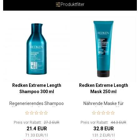
Produktfilter
Redken Extreme Length
Redken Extreme Length
Shampoo 300 ml
Mask 250 ml
Regenerierendes Shampoo
Nährende Maske für
für gesundes langes Haar
gesundes langes Haar
Preis vor Rabatt:
27.2 EUR
Preis vor Rabatt:
44.3 EUR
21.4 EUR
32.8 EUR
71.33
EUR
/
1
l
131.2
EUR
/
1
l