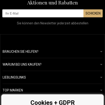
Aktionen und Rabatten
SCHICKEN
Sie können den Newsletter jederzeit abbestellen
BRAUCHEN SIE HELFEN?
info@mapeja.de
Allgemeine geschäftsbedingungen
Wir werden innerhalb von 24 Stunden antworten.
WARUM BEI UNS KAUFEN?
Datenschutzerklärung
Unsere Geschichte
Übersicht über Zahlungen und Versand
Blog
Ecru New York
LIEBLINGSLINKS
Rückgabe von Waren
Friseurberatung
Kérastase
Kontakte
TOP MARKEN
O&M
Kostenlose Produktproben
Paul Mitchell
Cookies + GDPR
Wella Professionals