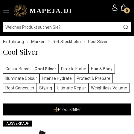
0
Einführung
Marken
Ref Stockholm
Cool Silver
Cool Silver
Colour Boost
Cool Silver
Direkte Farbe
Hair & Body
Illuminate Colour
Intense Hydrate
Protect & Prepare
Root Concealer
Styling
Ultimate Repair
Weightless Volume
Produktfilter
AUSVERKAUF