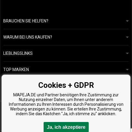
BRAUCHEN SIE HELFEN?
info@mapeja.de
Allgemeine geschäftsbedingungen
Wir werden innerhalb von 24 Stunden antworten.
WARUM BEI UNS KAUFEN?
Datenschutzerklärung
Unsere Geschichte
Übersicht über Zahlungen und Versand
Blog
Ecru New York
LIEBLINGSLINKS
Rückgabe von Waren
Friseurberatung
Kérastase
Kontakte
TOP MARKEN
O&M
Kostenlose Produktproben
Paul Mitchell
Cookies + GDPR
Wella Professionals
MAPEJA.DE und Partner benötigen Ihre Zustimmung zur
Zenz Organic
Nutzung einzelner Daten, um Ihnen unter anderem
Informationen zu Ihren Interessen durch Personalisierung von
Werbung anzeigen zu können. Sie erteilen Ihre Zustimmung,
indem Sie das Kästchen "Ja, ich stimme zu" anklicken.
Ja, ich akzeptiere