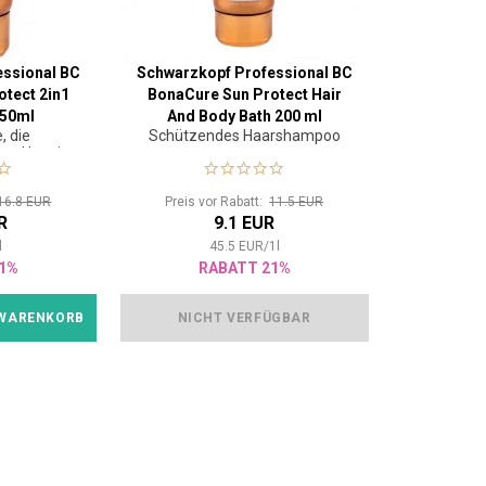
essional BC
Schwarzkopf Professional BC
tect 2in1
BonaCure Sun Protect Hair
150ml
And Body Bath 200 ml
, die
Schützendes Haarshampoo
es Haar in
hen Zustand
etzt
16.8 EUR
Preis vor Rabatt:
11.5 EUR
R
9.1 EUR
l
45.5
EUR
/
1
l
1%
RABATT 21%
 WARENKORB
NICHT VERFÜGBAR