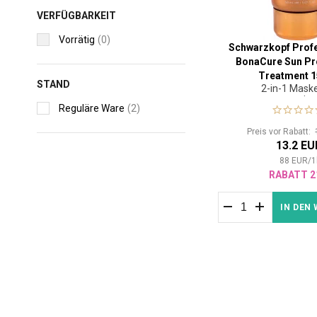
VERFÜGBARKEIT
Vorrätig
(0)
Schwarzkopf Prof
BonaCure Sun Pro
Treatment 
STAND
2-in-1 Maske
sonnenstrapaziert
Reguläre Ware
(2)
seinen ursprünglic
zurückvers
Preis vor Rabatt:
13.2 EU
88
EUR
/
1
RABATT 2
IN DEN