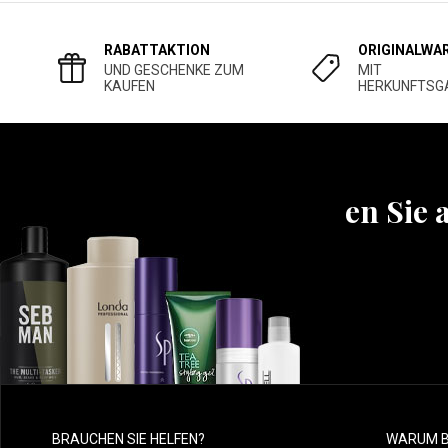
RABATTAKTION
ORIGINALWA
UND GESCHENKE ZUM
MIT
KAUFEN
HERKUNFTSG
Erfahren Sie 
BRAUCHEN SIE HELFEN?
WARUM B