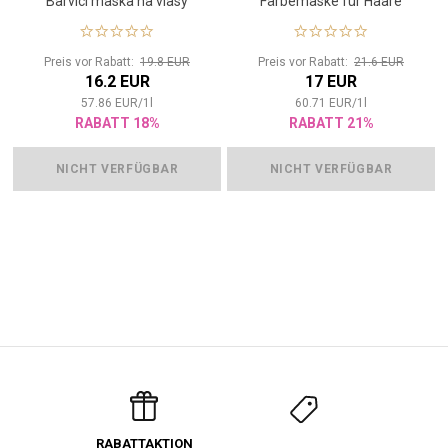
Barvící maska na vlasy
Färbemaske für Haare
Preis vor Rabatt:
19.8 EUR
Preis vor Rabatt:
21.6 EUR
16.2 EUR
17 EUR
57.86
EUR
/
1
l
60.71
EUR
/
1
l
RABATT 18%
RABATT 21%
NICHT VERFÜGBAR
NICHT VERFÜGBAR
RABATTAKTION