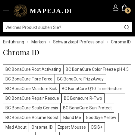
0
Einführung
Marken
Schwarzkopf Professional
Chroma ID
Chroma ID
BC BonaCure Root Activating
BC BonaCure Color Freeze pH 4.5
BC BonaCure Fibre Force
BC BonaCure FrizzAway
BC BonaCure Moisture Kick
BC BonaCure Q10 Time Restore
BC BonaCure Repair Rescue
BC Bonacure R-Two
BC BonaCure Scalp Genesis
BC BonaCure Sun Protect
BC BonaCure Volume Boost
Blond Me
Goodbye Yellow
Mad About
Chroma ID
Expert Mousse
OSiS+