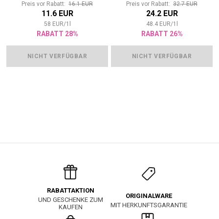
Preis vor Rabatt:
16.1 EUR
Preis vor Rabatt:
32.7 EUR
11.6 EUR
24.2 EUR
58
EUR
/
1
l
48.4
EUR
/
1
l
RABATT 28%
RABATT 26%
NICHT VERFÜGBAR
NICHT VERFÜGBAR
RABATTAKTION
ORIGINALWARE
UND GESCHENKE ZUM
MIT HERKUNFTSGARANTIE
KAUFEN