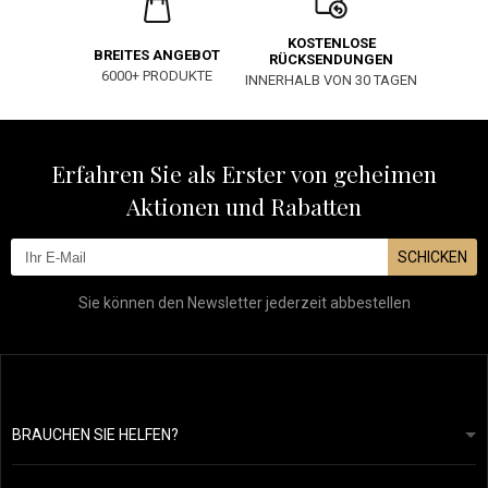
KOSTENLOSE
BREITES ANGEBOT
RÜCKSENDUNGEN
6000+ PRODUKTE
INNERHALB VON 30 TAGEN
Erfahren Sie als Erster von geheimen
Aktionen und Rabatten
SCHICKEN
Sie können den Newsletter jederzeit abbestellen
BRAUCHEN SIE HELFEN?
info@mapeja.de
Allgemeine geschäftsbedingungen
Wir werden innerhalb von 24 Stunden antworten.