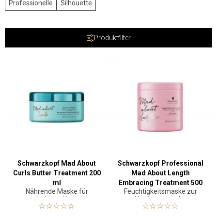
Professionelle
Silhouette
Produktfilter
Schwarzkopf Mad About
Schwarzkopf Professional
Curls Butter Treatment 200
Mad About Length
ml
Embracing Treatment 500
Nährende Maske für
Feuchtigkeitsmaske zur
ml
lockiges Haar
Verringerung der
Haarbruchanfälligkeit