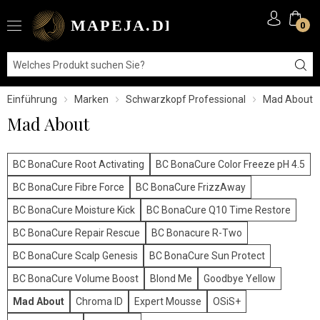
0
Einführung
Marken
Schwarzkopf Professional
Mad About
Mad About
BC BonaCure Root Activating
BC BonaCure Color Freeze pH 4.5
BC BonaCure Fibre Force
BC BonaCure FrizzAway
BC BonaCure Moisture Kick
BC BonaCure Q10 Time Restore
BC BonaCure Repair Rescue
BC Bonacure R-Two
BC BonaCure Scalp Genesis
BC BonaCure Sun Protect
BC BonaCure Volume Boost
Blond Me
Goodbye Yellow
Mad About
Chroma ID
Expert Mousse
OSiS+