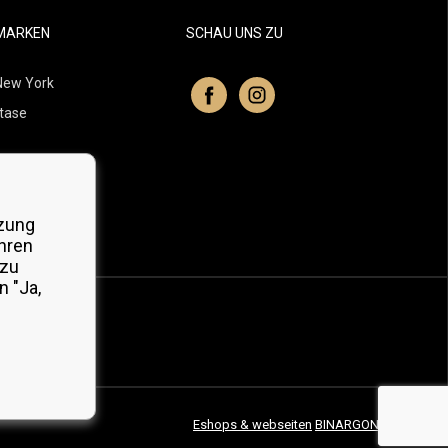
MARKEN
SCHAU UNS ZU
New York
tase
itchell
 Professionals
zung
Organic
hren
 zu
 "Ja,
Eshops & webseiten
BINARGON.cz