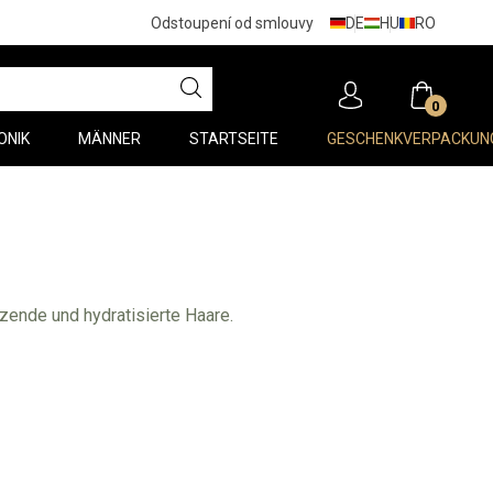
DE
HU
RO
Odstoupení od smlouvy
0
ONIK
MÄNNER
STARTSEITE
GESCHENKVERPACKUN
zende und hydratisierte Haare.