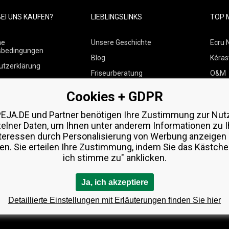
EI UNS KAUFEN?
LIEBLINGSLINKS
TOP 
ne
Unsere Geschichte
Ecru 
sbedingungen
Blog
Kéras
utzerklärung
Friseurberatung
O&M
 über Zahlungen und
Kontakte
Paul M
Cookies + GDPR
Kostenlose Produktproben
Wella
 von Waren
EJA.DE und Partner benötigen Ihre Zustimmung zur Nut
Zenz 
zelner Daten, um Ihnen unter anderem Informationen zu I
teressen durch Personalisierung von Werbung anzeigen
en. Sie erteilen Ihre Zustimmung, indem Sie das Kästchen
ich stimme zu" anklicken.
Ja, ich akzeptiere
Detaillierte Einstellungen mit Erläuterungen finden Sie hier