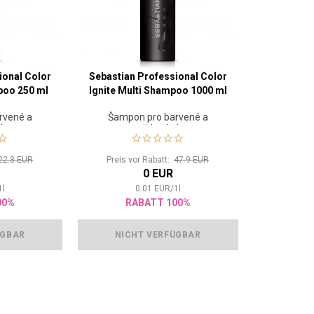
ional Color
Sebastian Professional Color
poo 250 ml
Ignite Multi Shampoo 1000 ml
rvené a
Šampon pro barvené a
vlasy
zesvětlené vlasy
22.3 EUR
Preis vor Rabatt:
47.9 EUR
0 EUR
1
l
0.01
EUR
/
1
l
00%
RABATT 100%
ÜGBAR
NICHT VERFÜGBAR