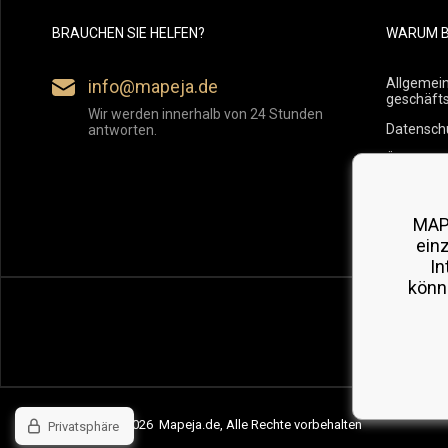
BRAUCHEN SIE HELFEN?
WARUM B
Allgemei
info@mapeja.de
geschäft
Wir werden innerhalb von 24 Stunden
Datensch
antworten.
Übersicht
Versand
Rückgabe
MAP
ein
In
könn
Copyright © 2026 Mapeja.de, Alle Rechte vorbehalten
Privatsphäre