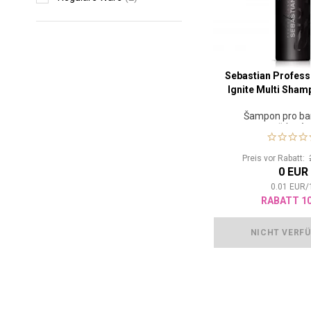
Sebastian Profess
Ignite Multi Sham
Šampon pro ba
zesvětlené 
Preis vor Rabatt:
0 EUR
0.01
EUR
/
RABATT 1
NICHT VERF