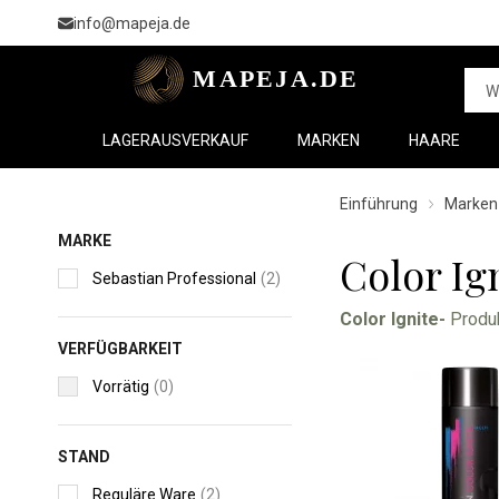
info@mapeja.de
LAGERAUSVERKAUF
MARKEN
HAARE
Einführung
Marken
MARKE
Color Ig
Sebastian Professional
(2)
Color Ignite-
Produk
VERFÜGBARKEIT
Vorrätig
(0)
STAND
Reguläre Ware
(2)