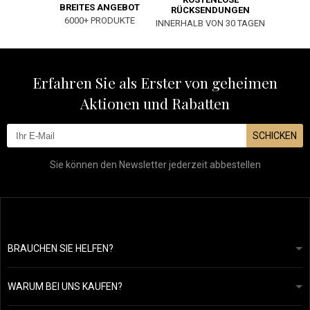
BREITES ANGEBOT
RÜCKSENDUNGEN
6000+ PRODUKTE
INNERHALB VON 30 TAGEN
Erfahren Sie als Erster von geheimen
Aktionen und Rabatten
SCHICKEN
Sie können den Newsletter jederzeit abbestellen
BRAUCHEN SIE HELFEN?
info@mapeja.de
Allgemeine geschäftsbedingungen
Wir werden innerhalb von 24 Stunden antworten.
WARUM BEI UNS KAUFEN?
Datenschutzerklärung
Unsere Geschichte
Übersicht über Zahlungen und Versand