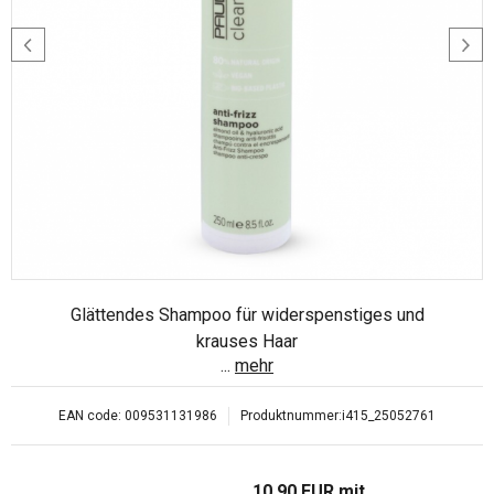
Glättendes Shampoo für widerspenstiges und
krauses Haar
...
mehr
EAN code:
009531131986
Produktnummer:
i415_25052761
10.90
EUR
mit