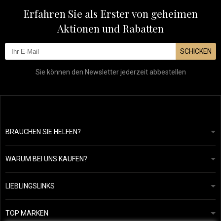
Erfahren Sie als Erster von geheimen
Aktionen und Rabatten
SCHICKEN
Sie können den Newsletter jederzeit abbestellen
BRAUCHEN SIE HELFEN?
info@mapeja.de
Allgemeine geschäftsbedingungen
Wir werden innerhalb von 24 Stunden antworten.
WARUM BEI UNS KAUFEN?
Datenschutzerklärung
Unsere Geschichte
Übersicht über Zahlungen und Versand
Blog
Ecru New York
LIEBLINGSLINKS
Rückgabe von Waren
Friseurberatung
Kérastase
Kontakte
TOP MARKEN
O&M