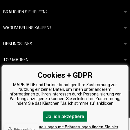
BRAUCHEN SIE HELFEN?
info@mapeja.de
Allgemeine geschäftsbedingungen
Wir werden innerhalb von 24 Stunden antworten.
WARUM BEI UNS KAUFEN?
Datenschutzerklärung
Unsere Geschichte
Übersicht über Zahlungen und Versand
Blog
Ecru New York
LIEBLINGSLINKS
Rückgabe von Waren
Friseurberatung
Kérastase
Kontakte
TOP MARKEN
O&M
Kostenlose Produktproben
Paul Mitchell
Cookies + GDPR
Wella Professionals
MAPEJA.DE und Partner benötigen Ihre Zustimmung zur
Zenz Organic
Nutzung einzelner Daten, um Ihnen unter anderem
Informationen zu Ihren Interessen durch Personalisierung von
Werbung anzeigen zu können. Sie erteilen Ihre Zustimmung,
indem Sie das Kästchen "Ja, ich stimme zu" anklicken.
Ja, ich akzeptiere
Copyright © 2026 Mapeja.de, Alle Rechte vorbehalten
Detaillierte Einstellungen mit Erläuterungen finden Sie hier
Privatsphäre