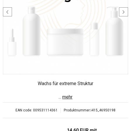
Wachs für extreme Struktur
...
mehr
EAN code:
009531114361
Produktnummer:
i415_46950198
14.60
EUR
mit