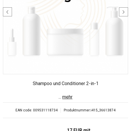
Shampoo und Conditioner 2-in-1
...
mehr
EAN code:
009531118734
Produktnummer:
i415_36613874
17
EUR
mit