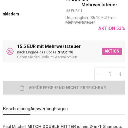
Mehrwertsteuer
68
EUR
/
1
l
skladem
Ursprünglich:
36.10
EUR
mit
Mehrwertsteuer
AKTION
53
%
15.5 EUR mit Mehrwertsteuer
AKTION
nach Eingabe des Codes
START10
Geben Sie den Code im Warenkorb ein
Beschreibung
Auswertung
Fragen
Paul Mitchell
MITCH DOUBLE HITTER
ist ein
2-in-1
Shampoo,